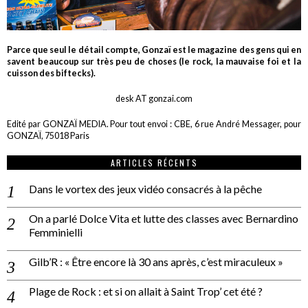
Parce que seul le détail compte, Gonzaï est le magazine des gens qui en
savent beaucoup sur très peu de choses (le rock, la mauvaise foi et la
cuisson des biftecks).
desk AT gonzai.com
Edité par GONZAÏ MEDIA. Pour tout envoi : CBE, 6 rue André Messager, pour
GONZAÏ, 75018 Paris
ARTICLES RÉCENTS
Dans le vortex des jeux vidéo consacrés à la pêche
On a parlé Dolce Vita et lutte des classes avec Bernardino
Femminielli
Gilb’R : « Être encore là 30 ans après, c’est miraculeux »
Plage de Rock : et si on allait à Saint Trop’ cet été ?