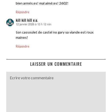
bien armés.es! mal aimé;es! 2602!
Répondre
kill kill kill e.u.
12 janvier 2026 à 10 h 12 min
dit :
ton cassoulet de castel no gary sa viande est roux
maines!
Répondre
LAISSER UN COMMENTAIRE