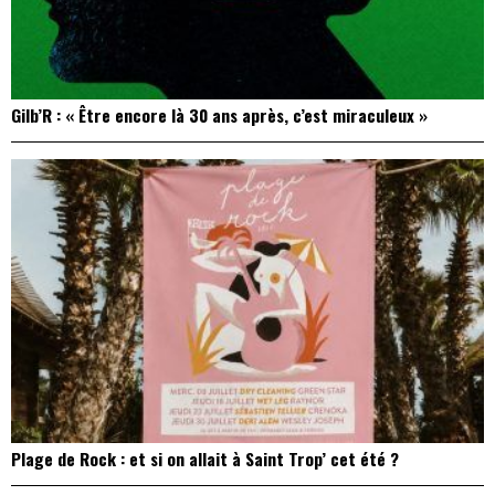
Gilb’R : « Être encore là 30 ans après, c’est miraculeux »
Plage de Rock : et si on allait à Saint Trop’ cet été ?