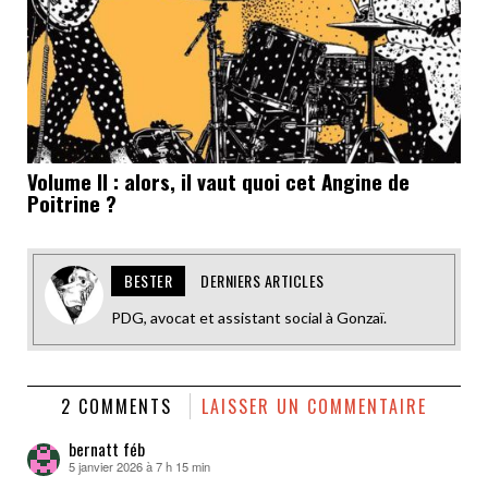
Volume II : alors, il vaut quoi cet Angine de
Poitrine ?
BESTER
DERNIERS ARTICLES
PDG, avocat et assistant social à Gonzaï.
2 COMMENTS
LAISSER UN COMMENTAIRE
bernatt féb
5 janvier 2026 à 7 h 15 min
dit :