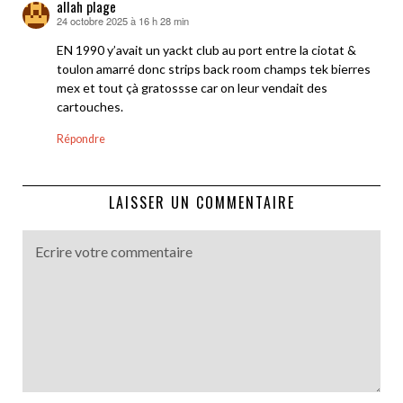
allah plage
24 octobre 2025 à 16 h 28 min
dit :
EN 1990 y’avait un yackt club au port entre la ciotat &
toulon amarré donc strips back room champs tek bierres
mex et tout çà gratossse car on leur vendait des
cartouches.
Répondre
LAISSER UN COMMENTAIRE