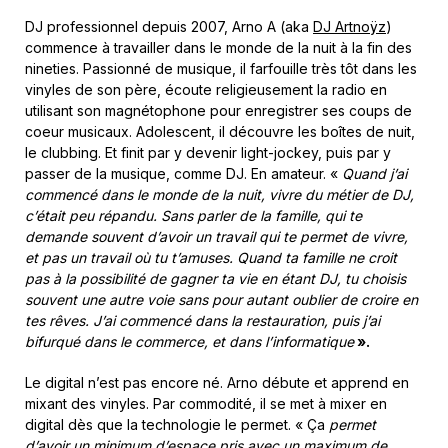
DJ professionnel depuis 2007, Arno A (aka
DJ Artnoÿz
)
commence à travailler dans le monde de la nuit à la fin des
nineties. Passionné de musique, il farfouille très tôt dans les
vinyles de son père, écoute religieusement la radio en
utilisant son magnétophone pour enregistrer ses coups de
coeur musicaux. Adolescent, il découvre les boîtes de nuit,
le clubbing. Et finit par y devenir light-jockey, puis par y
passer de la musique, comme DJ. En amateur. «
Quand j’ai
commencé dans le monde de la nuit, vivre du métier de DJ,
c’était peu répandu. Sans parler de la famille, qui te
demande souvent d’avoir un travail qui te permet de vivre,
et pas un travail où tu t’amuses. Quand ta famille ne croit
pas à la possibilité de gagner ta vie en étant DJ, tu choisis
souvent une autre voie sans pour autant oublier de croire en
tes rêves. J’ai commencé dans la restauration, puis j’ai
bifurqué dans le commerce, et dans l’informatique
».
Le digital n’est pas encore né. Arno débute et apprend en
mixant des vinyles. Par commodité, il se met à mixer en
digital dès que la technologie le permet. « Ça
permet
d’avoir un minimum d’espace pris avec un maximum de