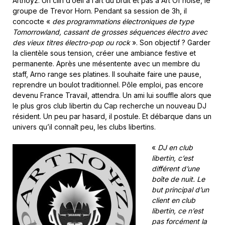
Artnoÿz. Un clin d’oeil à l’art du bruit et pas à Art Of noise, le
groupe de Trevor Horn. Pendant sa session de 3h, il
concocte «
des programmations électroniques de type
Tomorrowland, cassant de grosses séquences électro avec
des vieux titres électro-pop ou rock
». Son objectif ? Garder
la clientèle sous tension, créer une ambiance festive et
permanente. Après une mésentente avec un membre du
staff, Arno range ses platines. Il souhaite faire une pause,
reprendre un boulot traditionnel. Pôle emploi, pas encore
devenu France Travail, attendra. Un ami lui souffle alors que
le plus gros club libertin du Cap recherche un nouveau DJ
résident. Un peu par hasard, il postule. Et débarque dans un
univers qu’il connaît peu, les clubs libertins.
«
DJ en club
libertin, c’est
différent d’une
boîte de nuit. Le
but principal d’un
client en club
libertin, ce n’est
pas forcément la