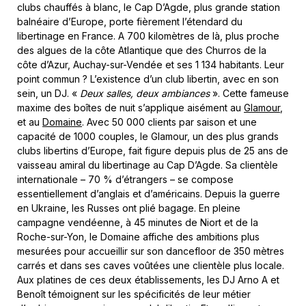
clubs chauffés à blanc, le Cap D’Agde, plus grande station
balnéaire d’Europe, porte fièrement l’étendard du
libertinage en France. A 700 kilomètres de là, plus proche
des algues de la côte Atlantique que des Churros de la
côte d’Azur, Auchay-sur-Vendée et ses 1 134 habitants. Leur
point commun ? L’existence d’un club libertin, avec en son
sein, un DJ. «
Deux salles, deux ambiances
». Cette fameuse
maxime des boîtes de nuit s’applique aisément au
Glamour
,
et au
Domaine
. Avec 50 000 clients par saison et une
capacité de 1000 couples, le Glamour, un des plus grands
clubs libertins d’Europe, fait figure depuis plus de 25 ans de
vaisseau amiral du libertinage au Cap D’Agde. Sa clientèle
internationale – 70 % d’étrangers – se compose
essentiellement d’anglais et d’américains. Depuis la guerre
en Ukraine, les Russes ont plié bagage. En pleine
campagne vendéenne, à 45 minutes de Niort et de la
Roche-sur-Yon, le Domaine affiche des ambitions plus
mesurées pour accueillir sur son dancefloor de 350 mètres
carrés et dans ses caves voûtées une clientèle plus locale.
Aux platines de ces deux établissements, les DJ Arno A et
Benoît témoignent sur les spécificités de leur métier