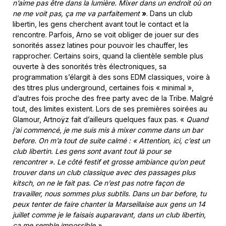
n’aime pas être dans la lumière. Mixer dans un endroit où on
ne me voit pas, ça me va parfaitement
»
. Dans un club
libertin, les gens cherchent avant tout le contact et la
rencontre. Parfois, Arno se voit obliger de jouer sur des
sonorités assez latines pour pouvoir les chauffer, les
rapprocher. Certains soirs, quand la clientèle semble plus
ouverte à des sonorités très électroniques, sa
programmation s’élargit à des sons EDM classiques, voire à
des titres plus underground, certaines fois « minimal »,
d’autres fois proche des free party avec de la Tribe. Malgré
tout, des limites existent. Lors de ses premières soirées au
Glamour, Artnoÿz fait d’ailleurs quelques faux pas. «
Quand
j’ai commencé, je me suis mis à mixer comme dans un bar
before. On m’a tout de suite calmé : « Attention, ici, c’est un
club libertin. Les gens sont avant tout là pour se
rencontrer ». Le côté festif et grosse ambiance qu’on peut
trouver dans un club classique avec des passages plus
kitsch, on ne le fait pas. Ce n’est pas notre façon de
travailler, nous sommes plus subtils. Dans un bar before, tu
peux tenter de faire chanter la Marseillaise aux gens un 14
juillet comme je le faisais auparavant, dans un club libertin,
ça me semble impossible »
.