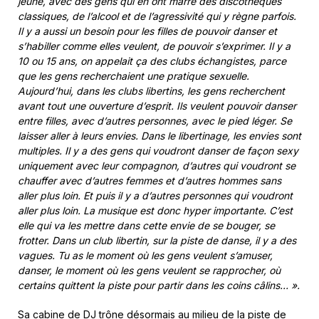
jeune, avec des gens qui en ont marre des discothèques
classiques, de l’alcool et de l’agressivité qui y règne parfois.
Il y a aussi un besoin pour les filles de pouvoir danser et
s’habiller comme elles veulent, de pouvoir s’exprimer. Il y a
10 ou 15 ans, on appelait ça des clubs échangistes, parce
que les gens recherchaient une pratique sexuelle.
Aujourd’hui, dans les clubs libertins, les gens recherchent
avant tout une ouverture d’esprit. Ils veulent pouvoir danser
entre filles, avec d’autres personnes, avec le pied léger. Se
laisser aller à leurs envies. Dans le libertinage, les envies sont
multiples. Il y a des gens qui voudront danser de façon sexy
uniquement avec leur compagnon, d’autres qui voudront se
chauffer avec d’autres femmes et d’autres hommes sans
aller plus loin. Et puis il y a d’autres personnes qui voudront
aller plus loin. La musique est donc hyper importante. C’est
elle qui va les mettre dans cette envie de se bouger, se
frotter. Dans un club libertin, sur la piste de danse, il y a des
vagues. Tu as le moment où les gens veulent s’amuser,
danser, le moment où les gens veulent se rapprocher, où
certains quittent la piste pour partir dans les coins câlins… ».
Sa cabine de DJ trône désormais au milieu de la piste de