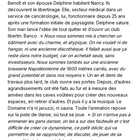
Benoît et son épouse Delphine habitent Nancy. Ils
découvrent le libertinage. Elle, secteur médical dans un
service de cancérologie, lui, fonctionnaire depuis 25 ans
après une formation initiale de paysagiste. Delphine sature.
Son mari lance l’idée de tout quitter et d’ouvrir un club
libertin. Banco . «
Nous nous sommes mis à chercher un
bâtiment avec du charme, et atypique. On ne voulait ni de
hangar, ni une ancienne discothèque. Il fallait aussi que ça
reste dans notre budget, car on achetait seuls, sans
investisseurs. Nous sommes tombés sur une ancienne
brasserie Napoléonienne de 1600 mètres carrés, avec du
grand potentiel et dans nos moyens
». Un an et demi de
travaux plus tard, le club ouvre ses portes. Depuis, d’autres
agrandissements ont été faits au fur et à mesure des
années dans les caves voûtées pour créer des nouveaux
espaces, en retirer d’autres. Et puis il y a la musique. Le
Domaine n’a ni jacuzzi, ni sauna. Toute l’animation repose
sur la piste de danse, où tout se joue.
«
Si on n’arrive pas à
emmener les gens danser, on les a sur des fauteuils et c’est
difficile de créer ce dynamisme, ce petit déclic qui va
permettre de se rapprocher, de discuter, de jouer de sa