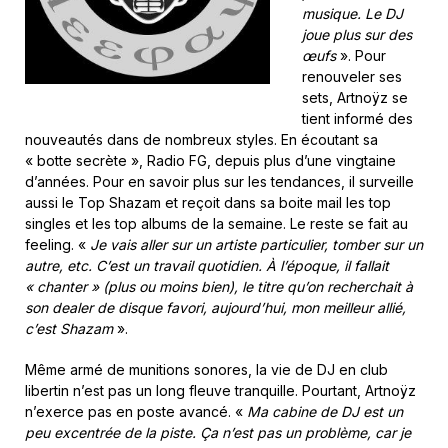
musique. Le DJ
joue plus sur des
œufs
». Pour
renouveler ses
sets, Artnoÿz se
tient informé des
nouveautés dans de nombreux styles. En écoutant sa
« botte secrète », Radio FG, depuis plus d’une vingtaine
d’années. Pour en savoir plus sur les tendances, il surveille
aussi le Top Shazam et reçoit dans sa boite mail les top
singles et les top albums de la semaine. Le reste se fait au
feeling. «
Je vais aller sur un artiste particulier, tomber sur un
autre, etc. C’est un travail quotidien. À l’époque, il fallait
« chanter » (plus ou moins bien), le titre qu’on recherchait à
son dealer de disque favori, aujourd’hui, mon meilleur allié,
c’est Shazam
».
Même armé de munitions sonores, la vie de DJ en club
libertin n’est pas un long fleuve tranquille. Pourtant, Artnoÿz
n’exerce pas en poste avancé. «
Ma cabine de DJ est un
peu excentrée de la piste. Ça n’est pas un problème, car je