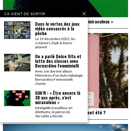
CA VIENT DE SORTIR
Gilb’R : « Être encore là 30 ans après, c’est miraculeux »
Dans le vortex des jeux
vidéo consacrés à la
pêche
Le 19 décembre 2025, les
créateurs Zeph & Ramo
jetaient
On a parlé Dolce Vita et
lutte des classes avec
Bernardino Femminielli
Avec son dernier album
Mémoires d’un Auto-Sabotage,
Bernardino Femminielli
chante
Gilb’R : « Être encore là
30 ans après, c’est
miraculeux »
Infatigable travailleur en
Plage de Rock : et si on allait à Saint Trop’ cet été ?
dilettante, le patron de
Versatile a décidé