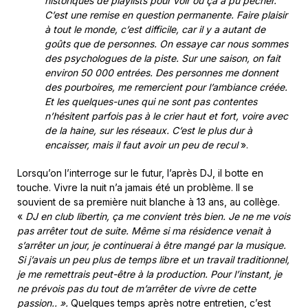
historiques de playlists pour voir où ça a pu pêcher.
C’est une remise en question permanente. Faire plaisir
à tout le monde, c’est difficile, car il y a autant de
goûts que de personnes. On essaye car nous sommes
des psychologues de la piste. Sur une saison, on fait
environ 50 000 entrées. Des personnes me donnent
des pourboires, me remercient pour l’ambiance créée.
Et les quelques-unes qui ne sont pas contentes
n’hésitent parfois pas à le crier haut et fort, voire avec
de la haine, sur les réseaux. C’est le plus dur à
encaisser, mais il faut avoir un peu de recul
».
Lorsqu’on l’interroge sur le futur, l’après DJ, il botte en
touche. Vivre la nuit n’a jamais été un problème. Il se
souvient de sa première nuit blanche à 13 ans, au collège.
«
DJ en club libertin, ça me convient très bien. Je ne me vois
pas arrêter tout de suite. Même si ma résidence venait à
s’arrêter un jour, je continuerai à être mangé par la musique.
Si j’avais un peu plus de temps libre et un travail traditionnel,
je me remettrais peut-être à la production. Pour l’instant, je
ne prévois pas du tout de m’arrêter de vivre de cette
passion.. ».
Quelques temps après notre entretien, c’est