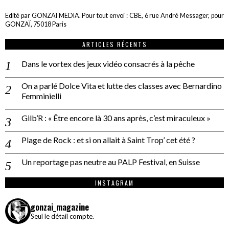
Edité par GONZAÏ MEDIA. Pour tout envoi : CBE, 6 rue André Messager, pour
GONZAÏ, 75018 Paris
ARTICLES RÉCENTS
Dans le vortex des jeux vidéo consacrés à la pêche
On a parlé Dolce Vita et lutte des classes avec Bernardino
Femminielli
Gilb’R : « Être encore là 30 ans après, c’est miraculeux »
Plage de Rock : et si on allait à Saint Trop’ cet été ?
Un reportage pas neutre au PALP Festival, en Suisse
INSTAGRAM
gonzai_magazine
Seul le détail compte.