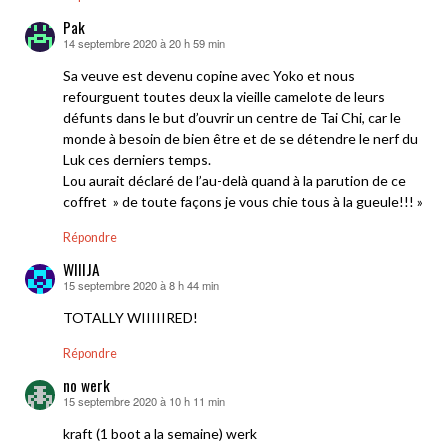
Pak
14 septembre 2020 à 20 h 59 min
dit :
Sa veuve est devenu copine avec Yoko et nous
refourguent toutes deux la vieille camelote de leurs
défunts dans le but d’ouvrir un centre de Tai Chi, car le
monde à besoin de bien être et de se détendre le nerf du
Luk ces derniers temps.
Lou aurait déclaré de l’au-delà quand à la parution de ce
coffret » de toute façons je vous chie tous à la gueule!!! »
Répondre
WIIIJA
15 septembre 2020 à 8 h 44 min
dit :
TOTALLY WIIIIIRED!
Répondre
no werk
15 septembre 2020 à 10 h 11 min
dit :
kraft (1 boot a la semaine) werk