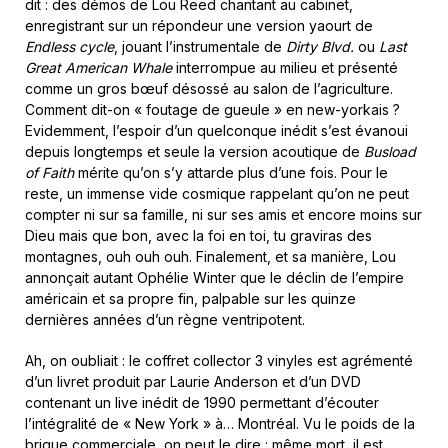
dit : des démos de Lou Reed chantant au cabinet,
enregistrant sur un répondeur une version yaourt de
Endless cycle
, jouant l’instrumentale de
Dirty Blvd.
ou
Last
Great American Whale
interrompue au milieu et présenté
comme un gros bœuf désossé au salon de l’agriculture.
Comment dit-on « foutage de gueule » en new-yorkais ?
Evidemment, l’espoir d’un quelconque inédit s’est évanoui
depuis longtemps et seule la version acoutique de
Busload
of Faith
mérite qu’on s’y attarde plus d’une fois. Pour le
reste, un immense vide cosmique rappelant qu’on ne peut
compter ni sur sa famille, ni sur ses amis et encore moins sur
Dieu mais que bon, avec la foi en toi, tu graviras des
montagnes, ouh ouh ouh. Finalement, et sa manière, Lou
annonçait autant Ophélie Winter que le déclin de l’empire
américain et sa propre fin, palpable sur les quinze
dernières années d’un règne ventripotent.
Ah, on oubliait : le coffret collector 3 vinyles est agrémenté
d’un livret produit par Laurie Anderson et d’un DVD
contenant un live inédit de 1990 permettant d’écouter
l’intégralité de « New York » à… Montréal. Vu le poids de la
brique commerciale, on peut le dire : même mort, il est