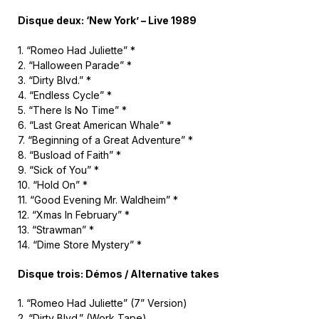
Disque deux: ‘New York’ – Live 1989
1. “Romeo Had Juliette” *
2. “Halloween Parade” *
3. “Dirty Blvd.” *
4. “Endless Cycle” *
5. “There Is No Time” *
6. “Last Great American Whale” *
7. “Beginning of a Great Adventure” *
8. “Busload of Faith” *
9. “Sick of You” *
10. “Hold On” *
11. “Good Evening Mr. Waldheim” *
12. “Xmas In February” *
13. “Strawman” *
14. “Dime Store Mystery” *
Disque trois: Démos / Alternative takes
1. “Romeo Had Juliette” (7” Version)
2. “Dirty Blvd.” (Work Tape)