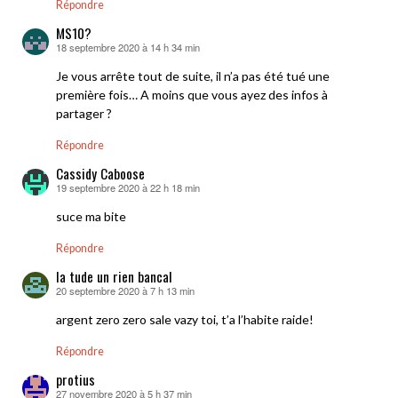
Répondre
MS10?
18 septembre 2020 à 14 h 34 min
dit :
Je vous arrête tout de suite, il n’a pas été tué une
première fois… A moins que vous ayez des infos à
partager ?
Répondre
Cassidy Caboose
19 septembre 2020 à 22 h 18 min
dit :
suce ma bite
Répondre
la tude un rien bancal
20 septembre 2020 à 7 h 13 min
dit :
argent zero zero sale vazy toi, t’a l’habite raide!
Répondre
protius
27 novembre 2020 à 5 h 37 min
dit :