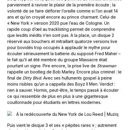
parviennent à raviver le plaisir de la première écoute ; la
volonté de se faire déflorer l’oreille comme si l’on avait 14
ans et qu’on croyait encore au prince charmant. Celui de
« New York » version 2020 pue l’eau de Cologne. Un
rapide coup d’œil au tracklisting permet de comprendre
que lesdits inédits n’en sont pas. A la place, un disque 2
réservé aux bouchers et mitraillant quatorze versions live
pour bovidés trop occupés à applaudir le mythe pour
écouter sérieusement la batterie du supposé Fred Maher –
le fait qu’il ait été membre du groupe Massacre était
pourtant un signe. Pire encore, la prise live de
Strawman
rappelle un bootleg de Bob Marley. Encore plus criminel : le
final de
Dirty Blvd
. Avec ses hulluments gospel à peine
moins risibles qu’un a cappella des Boyz II Men. Verdict :
rien à sauver. Hormis, peut-être, le temps passé à écouter
ce qui ressemble de plus en plus à une gigantesque
couillonnade pour étudiants en lettres modernes.
Puis vient le disque 3 et ses « pépites rares » ; autrement