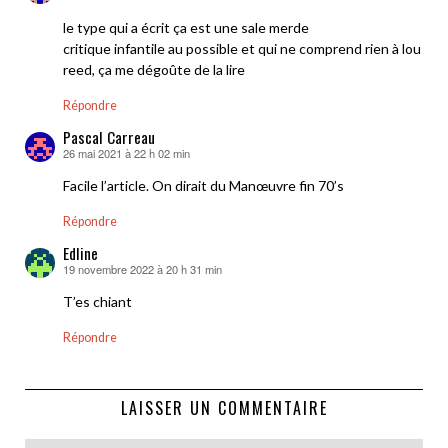
le type qui a écrit ça est une sale merde
critique infantile au possible et qui ne comprend rien à lou
reed, ça me dégoûte de la lire
Répondre
Pascal Carreau
26 mai 2021 à 22 h 02 min
dit :
Facile l’article. On dirait du Manœuvre fin 70’s
Répondre
Edline
19 novembre 2022 à 20 h 31 min
dit :
T’es chiant
Répondre
LAISSER UN COMMENTAIRE