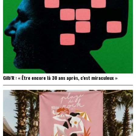
Gilb’R : « Être encore là 30 ans après, c’est miraculeux »