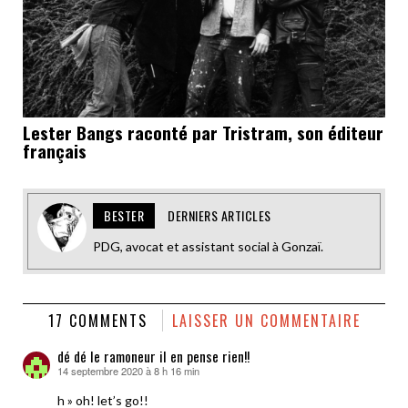
Lester Bangs raconté par Tristram, son éditeur
français
BESTER
DERNIERS ARTICLES
PDG, avocat et assistant social à Gonzaï.
17 COMMENTS
LAISSER UN COMMENTAIRE
dé dé le ramoneur il en pense rien!!
14 septembre 2020 à 8 h 16 min
dit :
h » oh! let’s go!!