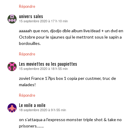
Répondre
univers sales
15 septembre 2020 à 17 h 10 min
dit :
aaaaah que non, djodjo dble album live/dead + un dvd en
Octobre pour le sjaunes qui le mettront sous le sapin a
bordouilles.
Répondre
Les moviettes ou les paupiettes
15 septembre 2020 à 18 h 55 min
dit :
zoviet France 17lps box 1 copia per custmer, truc de
malades!
Répondre
Le voile a voile
18 septembre 2020 à 9 h 55 min
dit :
on s’attaqua a l’expresso monster triple shot & take no
prisoners…….