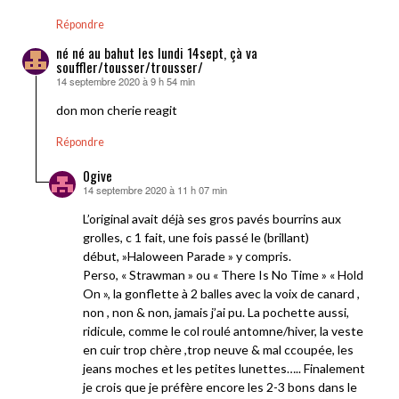
Répondre
né né au bahut les lundi 14sept, çà va
souffler/tousser/trousser/
14 septembre 2020 à 9 h 54 min
dit :
don mon cherie reagit
Répondre
0give
14 septembre 2020 à 11 h 07 min
dit :
L’original avait déjà ses gros pavés bourrins aux
grolles, c 1 fait, une fois passé le (brillant)
début, »Haloween Parade » y compris.
Perso, « Strawman » ou « There Is No Time » « Hold
On », la gonflette à 2 balles avec la voix de canard ,
non , non & non, jamais j’ai pu. La pochette aussi,
ridicule, comme le col roulé antomne/hiver, la veste
en cuir trop chère ,trop neuve & mal ccoupée, les
jeans moches et les petites lunettes….. Finalement
je crois que je préfère encore les 2-3 bons dans le