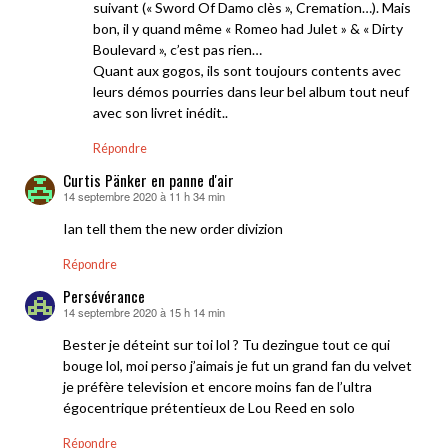
suivant (« Sword Of Damo clès », Cremation…). Mais
bon, il y quand même « Romeo had Julet » & « Dirty
Boulevard », c’est pas rien…
Quant aux gogos, ils sont toujours contents avec
leurs démos pourries dans leur bel album tout neuf
avec son livret inédit..
Répondre
Curtis Pänker en panne d'air
14 septembre 2020 à 11 h 34 min
dit :
Ian tell them the new order divizion
Répondre
Persévérance
14 septembre 2020 à 15 h 14 min
dit :
Bester je déteint sur toi lol ? Tu dezingue tout ce qui
bouge lol, moi perso j’aimais je fut un grand fan du velvet
je préfère television et encore moins fan de l’ultra
égocentrique prétentieux de Lou Reed en solo
Répondre