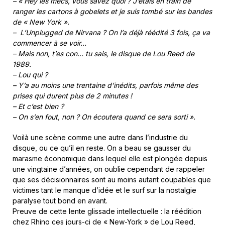
– « Hey les mecs, vous savez quoi ? J’étais en train de
ranger les cartons à gobelets et je suis tombé sur les bandes
de « New York ».
– L’Unplugged de Nirvana ? On l’a déjà réédité 3 fois, ça va
commencer à se voir…
– Mais non, t’es con… tu sais, le disque de Lou Reed de
1989.
– Lou qui ?
– Y’a au moins une trentaine d’inédits, parfois même des
prises qui durent plus de 2 minutes !
– Et c’est bien ?
– On s’en fout, non ? On écoutera quand ce sera sorti ».
Voilà une scène comme une autre dans l’industrie du
disque, ou ce qu’il en reste. On a beau se gausser du
marasme économique dans lequel elle est plongée depuis
une vingtaine d’années, on oublie cependant de rappeler
que ses décisionnaires sont au moins autant coupables que
victimes tant le manque d’idée et le surf sur la nostalgie
paralyse tout bond en avant.
Preuve de cette lente glissade intellectuelle : la réédition
chez Rhino ces jours-ci de « New-York » de Lou Reed,