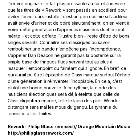
l’œuvre originale se fait plus pressante au fur et à mesure
que les titres de « Rework » sont passés en accéléré pour
éviter l’ennui qui s’installe ; c’est un peu comme si l’auditeur
avait envie d’uriner et de boire simultanément, on en vient à
vomir cette génération d’apprentis musiciens dont le seul
mérite – et cette défaite l’illustre bien – reste d’être de bons
singes savants. Connaître ses classiques ou savoir
rembobiner une bande n’empêche pas l’incompétence,
s’appeler Dan Deacon ne garantit pas la postérité sur la
simple base de fringues fluos servant tout au plus à
masquer l’embonpoint du fainéant qui s’ignore. En bref, ce
qui aurait pu être l’épitaphe de Glass marque surtout l’échec
d’une génération à réinventer l’incopiable. En cela, c’est
plutôt une bonne nouvelle. A ce rythme, la diode des
musiciens électroniques sera déjà éteinte que celle de
Glass clignotera encore, telle le lapin des piles Wonder
distançant sans mal les mous du genou. La tyrannie du
jeunisme a ses limites.
Rework : Philip Glass remixed // Orange Mountain Music
http://philipglassrework.com/