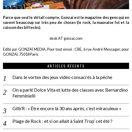
Parce que seul le détail compte, Gonzaï est le magazine des gens qui en
savent beaucoup sur très peu de choses (le rock, la mauvaise foi et la
cuisson des biftecks).
desk AT gonzai.com
Edité par GONZAÏ MEDIA. Pour tout envoi : CBE, 6 rue André Messager, pour
GONZAÏ, 75018 Paris
ARTICLES RÉCENTS
Dans le vortex des jeux vidéo consacrés à la pêche
On a parlé Dolce Vita et lutte des classes avec Bernardino
Femminielli
Gilb’R : « Être encore là 30 ans après, c’est miraculeux »
Plage de Rock : et si on allait à Saint Trop’ cet été ?