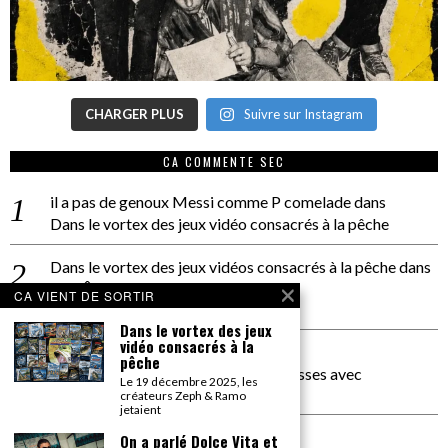
CHARGER PLUS
Suivre sur Instagram
CA COMMENTE SEC
il a pas de genoux Messi comme P comelade
dans
Dans le vortex des jeux vidéo consacrés à la pêche
Dans le vortex des jeux vidéos consacrés à la pêche
dans
PACÔME THIELLEMENT
CA VIENT DE SORTIR
La séance d’Hip Gnose
Dans le vortex des jeux
vidéo consacrés à la
La Patrie
dans
pêche
On a parlé Dolce Vita et lutte des classes avec
Le 19 décembre 2025, les
Bernardino Femminielli
créateurs Zeph & Ramo
jetaient
carte noire negra à l'o tiede
dans
On a parlé Dolce Vita et