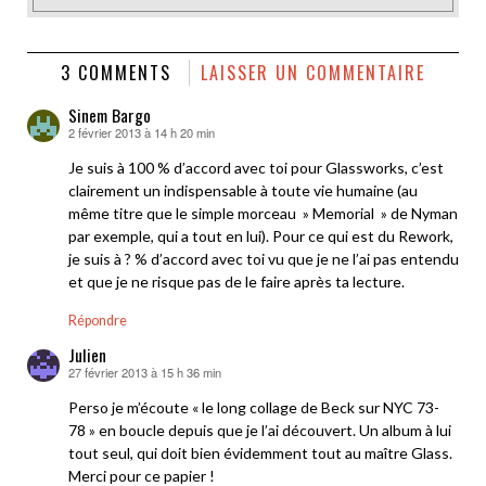
3 COMMENTS
LAISSER UN COMMENTAIRE
Sinem Bargo
2 février 2013 à 14 h 20 min
dit :
Je suis à 100 % d’accord avec toi pour Glassworks, c’est
clairement un indispensable à toute vie humaine (au
même titre que le simple morceau » Memorial » de Nyman
par exemple, qui a tout en lui). Pour ce qui est du Rework,
je suis à ? % d’accord avec toi vu que je ne l’ai pas entendu
et que je ne risque pas de le faire après ta lecture.
Répondre
Julien
27 février 2013 à 15 h 36 min
dit :
Perso je m’écoute « le long collage de Beck sur NYC 73-
78 » en boucle depuis que je l’ai découvert. Un album à lui
tout seul, qui doit bien évidemment tout au maître Glass.
Merci pour ce papier !