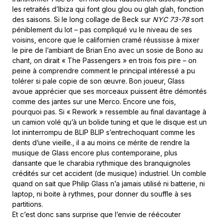
les retraités d’Ibiza qui font glou glou ou glah glah, fonction
des saisons. Si le long collage de Beck sur
NYC 73-78
sort
péniblement du lot – pas compliqué vu le niveau de ses
voisins, encore que le californien cramé réussisse à mixer
le pire de l’ambiant de Brian Eno avec un sosie de Bono au
chant, on dirait « The Passengers » en trois fois pire – on
peine à comprendre comment le principal intéressé a pu
tolérer si pale copie de son œuvre. Bon joueur, Glass
avoue apprécier que ses morceaux puissent être démontés
comme des jantes sur une Merco. Encore une fois,
pourquoi pas. Si « Rework » ressemble au final davantage à
un camion volé qu’à un bolide tuning et que le disque est un
lot ininterrompu de BLIP BLIP s’entrechoquant comme les
dents d’une vieille., il a au moins ce mérite de rendre la
musique de Glass encore plus contemporaine, plus
dansante que le charabia rythmique des branquignoles
crédités sur cet accident (de musique) industriel. Un comble
quand on sait que Philip Glass n’a jamais utilisé ni batterie, ni
laptop, ni boite à rythmes, pour donner du souffle à ses
partitions.
Et c’est donc sans surprise que l’envie de réécouter