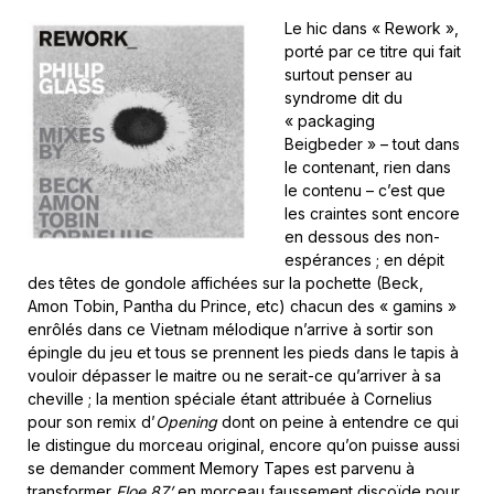
Le hic dans « Rework »,
porté par ce titre qui fait
surtout penser au
syndrome dit du
« packaging
Beigbeder » – tout dans
le contenant, rien dans
le contenu – c’est que
les craintes sont encore
en dessous des non-
espérances ; en dépit
des têtes de gondole affichées sur la pochette (Beck,
Amon Tobin, Pantha du Prince, etc) chacun des « gamins »
enrôlés dans ce Vietnam mélodique n’arrive à sortir son
épingle du jeu et tous se prennent les pieds dans le tapis à
vouloir dépasser le maitre ou ne serait-ce qu’arriver à sa
cheville ; la mention spéciale étant attribuée à Cornelius
pour son remix d’
Opening
dont on peine à entendre ce qui
le distingue du morceau original, encore qu’on puisse aussi
se demander comment Memory Tapes est parvenu à
transformer
Floe 87’
en morceau faussement discoïde pour