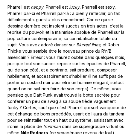
Pharrell est
happy
, Pharrell est
lucky
, Pharrell est sexy,
Pharrell par-ci et Pharrell par-là : à bien y réfléchir, on fait
difficilement « guest » plus encombrant. Car ce qui se
dessine derrière cet insolent succès en trois actes, c’est la
reprise du pouvoir et la mainmise absolue de Pharrell sur la
pop culture contemporaine, sa cannibalisation totale du
sujet. Vous avez adoré danser sur
Blurred lines
, et Robin
Thicke vous semble être le nouveau prince du R’n’B
américain ? Erreur : vous l’aurez oublié dans quelques mois,
puisque tout son succès repose sur les épaules de Pharrell,
qui de son côté, et a contrario, sait produire, composer
habilement, et accessoirement s’habiller (il ne suffit pas de
porter un costard noir pour être un homme élégant, surtout
quand on ne sait rien faire de son corps). De même, vous
pensiez que Daft Punk avait trouvé la botte secrète pour
conférer un peu de swag à sa soupe tiède vaguement
funky ? Certes, sauf que c’est Pharrell qui sort vainqueur de
cet échange de bons procédés, usant de l’aura du tandem
pour se réinstaller tout en haut du système, saisissant avec
ironie la place de
frontman
dans ce supergroupe virtuel où
même
Nile Rodgers
(ce sexagénaire revenu de tout)