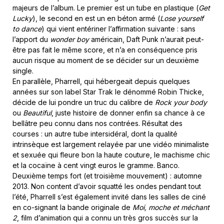
majeurs de l’album. Le premier est un tube en plastique (
Get
Lucky
), le second en est un en béton armé (
Lose yourself
to dance
) qui vient entériner l’affirmation suivante : sans
l’apport du
wonder boy
américain, Daft Punk n’aurait peut-
être pas fait le même score, et n’a en conséquence pris
aucun risque au moment de se décider sur un deuxième
single.
En parallèle, Pharrell, qui hébergeait depuis quelques
années sur son label Star Trak le dénommé Robin Thicke,
décide de lui pondre un truc du calibre de
Rock your body
ou
Beautiful
, juste histoire de donner enfin sa chance à ce
bellâtre peu connu dans nos contrées. Résultat des
courses : un autre tube intersidéral, dont la qualité
intrinsèque est largement relayée par une vidéo minimaliste
et sexuée qui fleure bon la haute couture, le machisme chic
et la cocaïne à cent vingt euros le gramme. Banco.
Deuxième temps fort (et troisième mouvement) : automne
2013. Non content d’avoir squatté les ondes pendant tout
l’été, Pharrell s’est également invité dans les salles de ciné
en co-signant la bande originale de
Moi, moche et méchant
2
, film d’animation qui a connu un très gros succès sur la