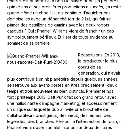
Pharrell est quadra. On a beau le suivre depuis à peu près
quinze ans et ses premières productions à succès, ça reste
quand même un choc. Lui, qui continue d’aguicher ces
demoiselles avec un déhanché torride ? Lui, qui fait se
pâmer des bataillons de gamins avec les deux robots
casqués ? Oui : Pharrell Williams vient de franchir un cap
symboliquement périlleux. Et il est de toute évidence au
sommet de sa carrière.
Récapitulons. En 2013,
le producteur le plus
couru de sa
génération, qui n’avait
plus contribué à un hit planétaire depuis quelques années,
se retrouve aux avant-postes en (très précisément) deux
temps et trois mouvements bien distincts. Premier temps
fort : printemps 2013. Daft Punk fait son grand retour avec
une hallucinante campagne marketing, et accessoirement
un disque sur lequel le duo a invité une brochette de
collaborateurs prestigieux, des vieux, des jeunes, des
légendes, des branchés. Pile-poil à l’intersection de tout ça,
Pharrell vient poser son filet mignon sur deux des titres