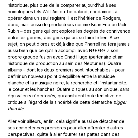
historique, plus que de le comparer aujourd’hui à ses
homologues tels Will.I.Am ou Timbaland, condamnés à
opérer dans un seul registre. Il est l’héritier de Rodgers,
donc, mais aussi de producteurs comme Brian Eno ou Rick
Rubin – des gens qui ont exploré les degrés de connivence
entre les genres, des gens qui ont su faire le lien. A ce
sujet, on peut d’ores et déjà dire que Pharrell ne fera jamais
aussi bien que ce qu’il a accompli avec N*E*R*D, son
propre groupe fusion avec Chad Hugo (partenaire et ami
historique de production au sein des Neptunes). Quatre
albums – dont les deux premiers sont intouchables – pour
définir un nouveau point d’équilibre entre la musique
blanche et la musique noire, la recherche et l’instantanéité,
le cœur et les hanches. Quatre disques au son unique, sans
équivalents répertoriés, qui annihilent toute tentative de
critique à l’égard de la sincérité de cette démarche
bigger
than life
.
Aller voir ailleurs, enfin, cela signifie aussi se détacher de
ses compétences premières pour aller affronter d’autres
perspectives, quitte à aller fourrer ses pattes dans des