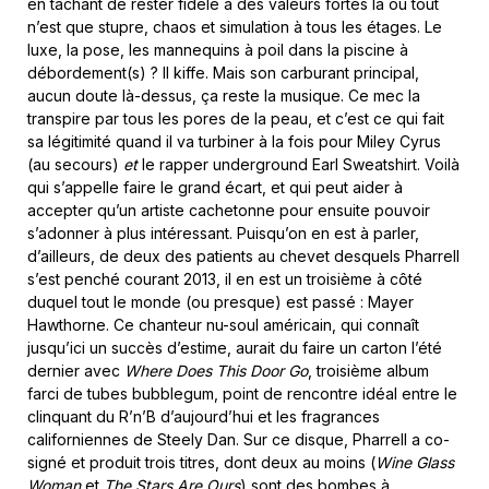
en tâchant de rester fidèle à des valeurs fortes là où tout
n’est que stupre, chaos et simulation à tous les étages. Le
luxe, la pose, les mannequins à poil dans la piscine à
débordement(s) ? Il kiffe. Mais son carburant principal,
aucun doute là-dessus, ça reste la musique. Ce mec la
transpire par tous les pores de la peau, et c’est ce qui fait
sa légitimité quand il va turbiner à la fois pour Miley Cyrus
(au secours)
et
le rapper underground Earl Sweatshirt. Voilà
qui s’appelle faire le grand écart, et qui peut aider à
accepter qu’un artiste cachetonne pour ensuite pouvoir
s’adonner à plus intéressant. Puisqu’on en est à parler,
d’ailleurs, de deux des patients au chevet desquels Pharrell
s’est penché courant 2013, il en est un troisième à côté
duquel tout le monde (ou presque) est passé : Mayer
Hawthorne. Ce chanteur nu-soul américain, qui connaît
jusqu’ici un succès d’estime, aurait du faire un carton l’été
dernier avec
Where Does This Door Go
, troisième album
farci de tubes bubblegum, point de rencontre idéal entre le
clinquant du R’n’B d’aujourd’hui et les fragrances
californiennes de Steely Dan. Sur ce disque, Pharrell a co-
signé et produit trois titres, dont deux au moins (
Wine Glass
Woman
et
The Stars Are Ours
) sont des bombes à