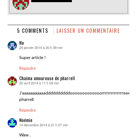
5 COMMENTS
LAISSER UN COMMENTAIRE
Na
24 janvier 2014 à 20 h 39 min
dit :
Super article !
Répondre
Chaima amoureuse de pharrell
20 avril 2014 à 11 h 59 min
dit :
J’aaaaaaaaaaaddddddddddooooooooooooorrrrrrrrrrrrrreeeee
pharrell
Répondre
Noémie
14 décembre 2014 à 21 h 07 min
dit :
Waw .