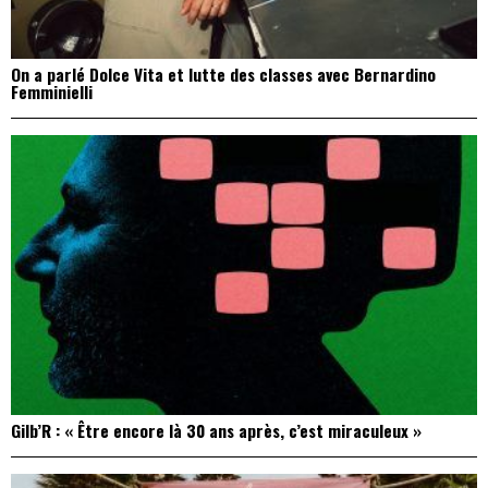
On a parlé Dolce Vita et lutte des classes avec Bernardino
Femminielli
Gilb’R : « Être encore là 30 ans après, c’est miraculeux »