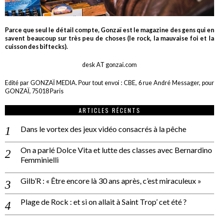
Parce que seul le détail compte, Gonzaï est le magazine des gens qui en
savent beaucoup sur très peu de choses (le rock, la mauvaise foi et la
cuisson des biftecks).
desk AT gonzai.com
Edité par GONZAÏ MEDIA. Pour tout envoi : CBE, 6 rue André Messager, pour
GONZAÏ, 75018 Paris
ARTICLES RÉCENTS
Dans le vortex des jeux vidéo consacrés à la pêche
On a parlé Dolce Vita et lutte des classes avec Bernardino
Femminielli
Gilb’R : « Être encore là 30 ans après, c’est miraculeux »
Plage de Rock : et si on allait à Saint Trop’ cet été ?