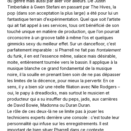
du genre mais aussi par aller voir ailleurs. De Justin
Timberlake à Gwen Stefani en passant par The Hives, la
pop (dans son acceptation la plus large) a été pour lui un
fantastique terrain d’expérimentation. Quel que soit l’artiste
qui ait fait appel à ses services, tous ont bénéficié de son
touché unique en matière de production, que l’on pourrait
circonscrire à un groove taillé à même l’os et quelques
gimmicks sexy du meilleur effet. Sur un dancefloor, c’est
parfaitement imparable : si Pharrell ne fait pas
frontalement
du funk, il en est l’essence même, salace mais désirable,
moite, entièrement tournée vers le bassin. Il applique à la
musique blanche ce grand fondamental de la musique
noire, il la souille en prenant bien soin de ne pas dépasser
les limites de la décence, pour mieux la pervertir. En ce
sens, il y a bien sûr une réelle filiation avec Nile Rodgers –
oui, le papy à dreadlocks, mais surtout le musicien et
producteur qui a su insuffler du peps, jadis, aux carrières
de David Bowie, Madonna ou Duran Duran.
Le rôle de ces deux-là ne se limite pas à jouer les
techniciens experts derrière une console : c’est toute leur
personnalité qui infuse sur les enregistrements. Il est
important de bien situer Pharrell dans ce contexte