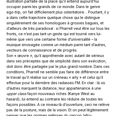
illustration parfaite de la place qu’il entend aujourd’hui
occuper parmi les grands de ce monde. Dans le genre
ego-trip, on fait difficilement plus ostentatoire… Pourtant, il y
a dans cette trajectoire quelque chose qui le distingue
singulièrement de ses homologues à grosses bagues, et
d’ailleurs de très paradoxal : si Pharrell veut être sur tous les
fronts, ce n’est pas tant un geste qui est tourné vers lui-
même que vers une certaine forme d’universalité – la
musique envisagée comme un médium parmi tant d’autres,
vecteurs de connaissance et de progrès.
Son « œuvre », qu’il appréhende avec autant de sérieux
dans ses préceptes que de simplicité dans son exécution,
doit donc être partagée par le plus grand nombre. Dans ces
conditions, Pharrell ne semble pas faire de différence entre
le travail qu’il réalise sur un créneau « arty » et celui qu’il
effectue pour la dernière des radasses FM. En clair : là où
d’autres marquent la distance, leur appartenance à une
upper class
façon nouveaux riches (Kanye West au
hasard), lui entend au contraire les réduire de toutes les
façons possibles. A ce niveau-là d’ouverture, ceci ne relève
pas de la posture, mais de la vision. Et on peut légitimement
penser que les origines métisses du garçon (afro-