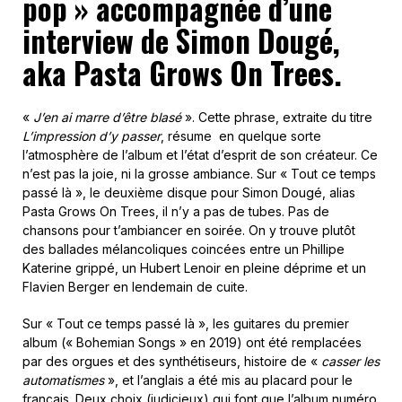
pop » accompagnée d’une
interview de Simon Dougé,
aka Pasta Grows On Trees.
«
J’en ai marre d’être blasé
». Cette phrase, extraite du titre
L’impression d’y passer
, résume
en quelque sorte
l’atmosphère de l’album et l’état d’esprit de son créateur. Ce
n’est pas la joie, ni la grosse ambiance. Sur « Tout ce temps
passé là », le deuxième disque pour Simon Dougé, alias
Pasta Grows On Trees, il n’y a pas de tubes. Pas de
chansons pour t’ambiancer en soirée. On y trouve plutôt
des ballades mélancoliques coincées entre un Phillipe
Katerine grippé, un Hubert Lenoir en pleine déprime et un
Flavien Berger en lendemain de cuite.
Sur « Tout ce temps passé là », les guitares du premier
album (« Bohemian Songs » en 2019) ont été remplacées
par des orgues et des synthétiseurs, histoire de «
casser les
automatismes
», et l’anglais a été mis au placard pour le
français. Deux choix (judicieux) qui font que l’album numéro