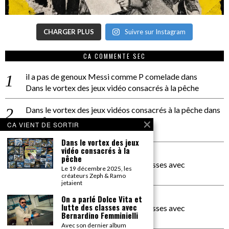
CHARGER PLUS
Suivre sur Instagram
CA COMMENTE SEC
il a pas de genoux Messi comme P comelade
dans
Dans le vortex des jeux vidéo consacrés à la pêche
Dans le vortex des jeux vidéos consacrés à la pêche
dans
PACÔME THIELLEMENT
CA VIENT DE SORTIR
La séance d’Hip Gnose
Dans le vortex des jeux
vidéo consacrés à la
La Patrie
dans
pêche
On a parlé Dolce Vita et lutte des classes avec
Le 19 décembre 2025, les
Bernardino Femminielli
créateurs Zeph & Ramo
jetaient
carte noire negra à l'o tiede
dans
On a parlé Dolce Vita et
lutte des classes avec
On a parlé Dolce Vita et lutte des classes avec
Bernardino Femminielli
Bernardino Femminielli
Avec son dernier album