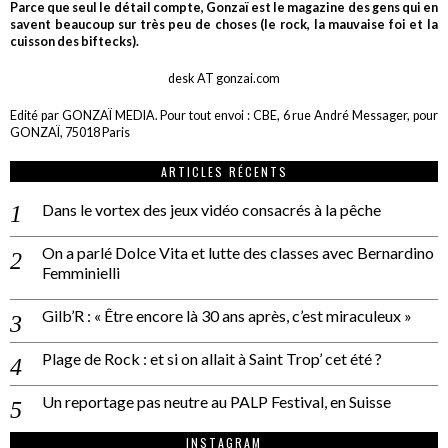
Parce que seul le détail compte, Gonzaï est le magazine des gens qui en
savent beaucoup sur très peu de choses (le rock, la mauvaise foi et la
cuisson des biftecks).
desk AT gonzai.com
Edité par GONZAÏ MEDIA. Pour tout envoi : CBE, 6 rue André Messager, pour
GONZAÏ, 75018 Paris
ARTICLES RÉCENTS
Dans le vortex des jeux vidéo consacrés à la pêche
On a parlé Dolce Vita et lutte des classes avec Bernardino
Femminielli
Gilb’R : « Être encore là 30 ans après, c’est miraculeux »
Plage de Rock : et si on allait à Saint Trop’ cet été ?
Un reportage pas neutre au PALP Festival, en Suisse
INSTAGRAM