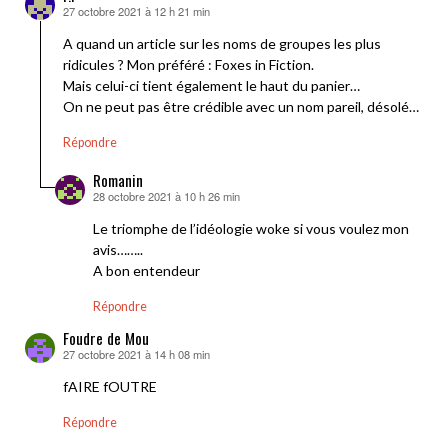
27 octobre 2021 à 12 h 21 min
dit :
A quand un article sur les noms de groupes les plus
ridicules ? Mon préféré : Foxes in Fiction.
Mais celui-ci tient également le haut du panier…
On ne peut pas être crédible avec un nom pareil, désolé…
Répondre
Romanin
28 octobre 2021 à 10 h 26 min
dit :
Le triomphe de l’idéologie woke si vous voulez mon
avis……..
A bon entendeur
Répondre
Foudre de Mou
27 octobre 2021 à 14 h 08 min
dit :
fAIRE fOUTRE
Répondre