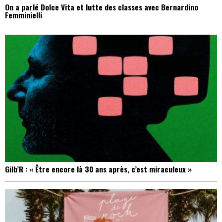
On a parlé Dolce Vita et lutte des classes avec Bernardino
Femminielli
Gilb’R : « Être encore là 30 ans après, c’est miraculeux »