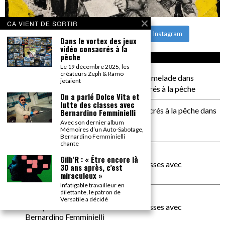
CA VIENT DE SORTIR
CHARGER PLUS
Suivre sur Instagram
Dans le vortex des jeux
vidéo consacrés à la
pêche
CA COMMENTE SEC
Le 19 décembre 2025, les
créateurs Zeph & Ramo
il a pas de genoux Messi comme P comelade
dans
jetaient
Dans le vortex des jeux vidéo consacrés à la pêche
On a parlé Dolce Vita et
lutte des classes avec
Dans le vortex des jeux vidéos consacrés à la pêche
dans
Bernardino Femminielli
PACÔME THIELLEMENT
Avec son dernier album
Mémoires d’un Auto-Sabotage,
La séance d’Hip Gnose
Bernardino Femminielli
chante
La Patrie
dans
Gilb’R : « Être encore là
On a parlé Dolce Vita et lutte des classes avec
30 ans après, c’est
Bernardino Femminielli
miraculeux »
Infatigable travailleur en
dilettante, le patron de
carte noire negra à l'o tiede
dans
Versatile a décidé
On a parlé Dolce Vita et lutte des classes avec
Bernardino Femminielli