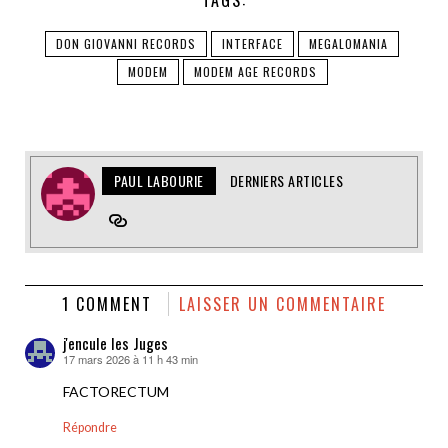
DON GIOVANNI RECORDS
INTERFACE
MEGALOMANIA
MODEM
MODEM AGE RECORDS
PAUL LABOURIE
DERNIERS ARTICLES
1 COMMENT
LAISSER UN COMMENTAIRE
j'encule les Juges
17 mars 2026 à 11 h 43 min
dit :
FACTORECTUM
Répondre