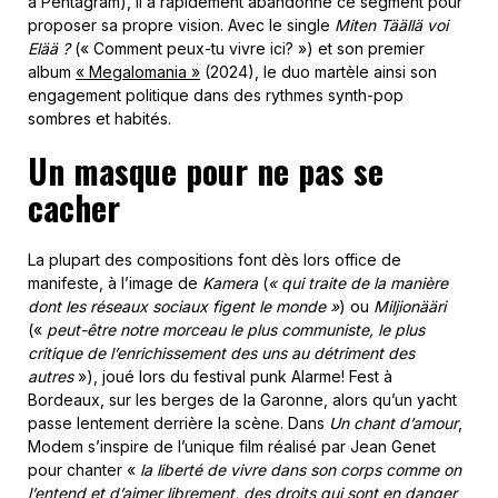
à Pentagram), il a rapidement abandonné ce segment pour
proposer sa propre vision. Avec le single
Miten Täällä voi
Elää ?
(« Comment peux-tu vivre ici? ») et son premier
album
« Megalomania »
(2024), le duo martèle ainsi son
engagement politique dans des rythmes synth-pop
sombres et habités.
Un masque pour ne pas se
cacher
La plupart des compositions font dès lors office de
manifeste, à l’image de
Kamera
(
« qui traite de la manière
dont les réseaux sociaux figent le monde »
) ou
Miljionääri
(«
peut-être notre morceau le plus communiste, le plus
critique de l’enrichissement des uns au détriment des
autres
»), joué lors du festival punk Alarme! Fest à
Bordeaux, sur les berges de la Garonne, alors qu’un yacht
passe lentement derrière la scène. Dans
Un chant d’amour
,
Modem s’inspire de l’unique film réalisé par Jean Genet
pour chanter «
la liberté de vivre dans son corps comme on
l’entend et d’aimer librement, des droits qui sont en danger