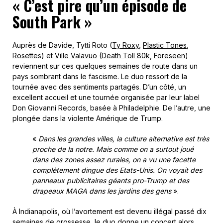
« C’est pire qu’un épisode de
South Park »
Auprès de Davide, Tytti Roto (
Ty Roxy
,
Plastic Tones
,
Rosettes
) et
Ville Valavuo
(
Death Toll 80k
,
Foreseen
)
reviennent sur ces quelques semaines de route dans un
pays sombrant dans le fascisme. Le duo ressort de la
tournée avec des sentiments partagés. D’un côté, un
excellent accueil et une tournée organisée par leur label
Don Giovanni Records, basée à Philadelphie. De l’autre, une
plongée dans la violente Amérique de Trump.
«
Dans les grandes villes, la culture alternative est très
proche de la notre. Mais comme on a surtout joué
dans des zones assez rurales, on a vu une facette
complètement dingue des Etats-Unis. On voyait des
panneaux publicitaires géants pro-Trump et des
drapeaux MAGA dans les jardins des gens
».
À Indianapolis, où l’avortement est devenu illégal passé dix
semaines de grossesse, le duo donne un concert alors