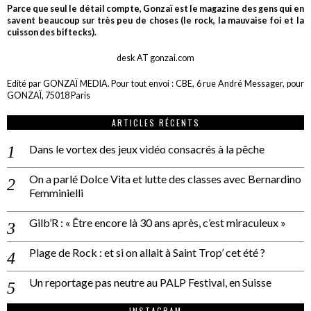
Parce que seul le détail compte, Gonzaï est le magazine des gens qui en
savent beaucoup sur très peu de choses (le rock, la mauvaise foi et la
cuisson des biftecks).
desk AT gonzai.com
Edité par GONZAÏ MEDIA. Pour tout envoi : CBE, 6 rue André Messager, pour
GONZAÏ, 75018 Paris
ARTICLES RÉCENTS
Dans le vortex des jeux vidéo consacrés à la pêche
On a parlé Dolce Vita et lutte des classes avec Bernardino
Femminielli
Gilb’R : « Être encore là 30 ans après, c’est miraculeux »
Plage de Rock : et si on allait à Saint Trop’ cet été ?
Un reportage pas neutre au PALP Festival, en Suisse
INSTAGRAM