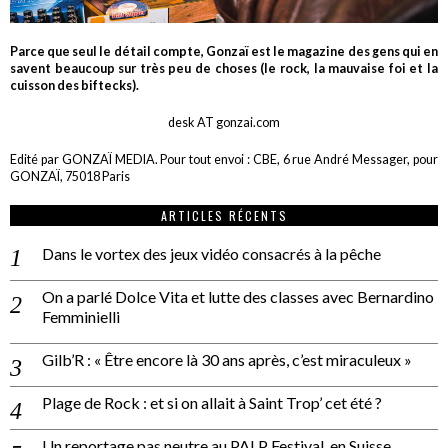
Parce que seul le détail compte, Gonzaï est le magazine des gens qui en
savent beaucoup sur très peu de choses (le rock, la mauvaise foi et la
cuisson des biftecks).
desk AT gonzai.com
Edité par GONZAÏ MEDIA. Pour tout envoi : CBE, 6 rue André Messager, pour
GONZAÏ, 75018 Paris
ARTICLES RÉCENTS
Dans le vortex des jeux vidéo consacrés à la pêche
On a parlé Dolce Vita et lutte des classes avec Bernardino
Femminielli
Gilb’R : « Être encore là 30 ans après, c’est miraculeux »
Plage de Rock : et si on allait à Saint Trop’ cet été ?
Un reportage pas neutre au PALP Festival, en Suisse