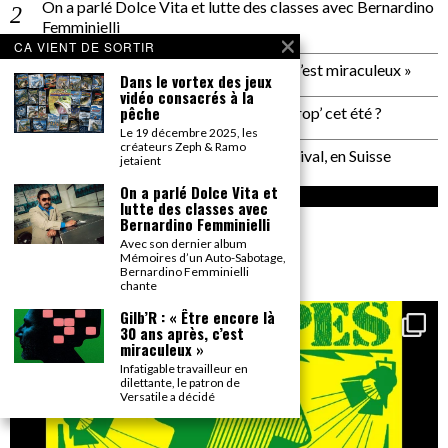
On a parlé Dolce Vita et lutte des classes avec Bernardino
Femminielli
CA VIENT DE SORTIR
Gilb’R : « Être encore là 30 ans après, c’est miraculeux »
Dans le vortex des jeux
vidéo consacrés à la
pêche
Plage de Rock : et si on allait à Saint Trop’ cet été ?
Le 19 décembre 2025, les
créateurs Zeph & Ramo
Un reportage pas neutre au PALP Festival, en Suisse
jetaient
On a parlé Dolce Vita et
INSTAGRAM
lutte des classes avec
Bernardino Femminielli
gonzai_magazine
Avec son dernier album
Mémoires d’un Auto-Sabotage,
Seul le détail compte.
Bernardino Femminielli
chante
Gilb’R : « Être encore là
30 ans après, c’est
miraculeux »
Infatigable travailleur en
dilettante, le patron de
Versatile a décidé