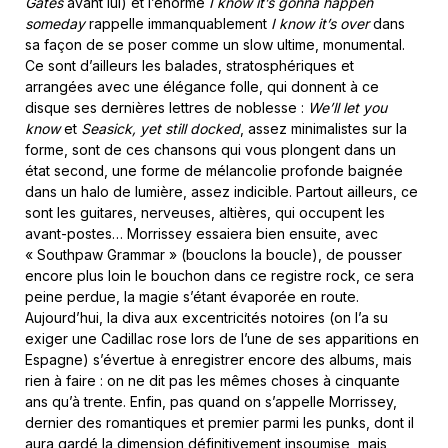
Gates
avant lui) et l’énorme
I know it’s gonna happen
someday
rappelle immanquablement
I know it’s over
dans
sa façon de se poser comme un slow ultime, monumental.
Ce sont d’ailleurs les balades, stratosphériques et
arrangées avec une élégance folle, qui donnent à ce
disque ses dernières lettres de noblesse :
We’ll let you
know
et
Seasick, yet still docked
, assez minimalistes sur la
forme, sont de ces chansons qui vous plongent dans un
état second, une forme de mélancolie profonde baignée
dans un halo de lumière, assez indicible. Partout ailleurs, ce
sont les guitares, nerveuses, altières, qui occupent les
avant-postes… Morrissey essaiera bien ensuite, avec
« Southpaw Grammar
» (bouclons la boucle), de pousser
encore plus loin le bouchon dans ce registre rock, ce sera
peine perdue, la magie s’étant évaporée en route.
Aujourd’hui, la diva aux excentricités notoires (on l’a su
exiger une Cadillac rose lors de l’une de ses apparitions en
Espagne) s’évertue à enregistrer encore des albums, mais
rien à faire : on ne dit pas les mêmes choses à cinquante
ans qu’à trente. Enfin, pas quand on s’appelle Morrissey,
dernier des romantiques et premier parmi les punks, dont il
aura gardé la dimension définitivement insoumise, mais