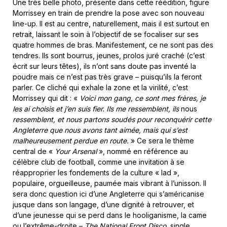
Une très belle photo, présente dans cette réédition, figure
Morrissey en train de prendre la pose avec son nouveau
line-up. Il est au centre, naturellement, mais il est surtout en
retrait, laissant le soin à l’objectif de se focaliser sur ses
quatre hommes de bras. Manifestement, ce ne sont pas des
tendres. Ils sont bourrus, jeunes, prolos juré craché (c’est
écrit sur leurs têtes), ils n’ont sans doute pas inventé la
poudre mais ce n’est pas très grave – puisqu’ils la feront
parler. Ce cliché qui exhale la zone et la virilité, c’est
Morrissey qui dit : «
Voici mon gang, ce sont mes frères, je
les ai choisis et j’en suis fier. Ils me ressemblent, ils
nous
ressemblent, et nous partons soudés pour reconquérir cette
Angleterre que nous avons tant aimée, mais qui s’est
malheureusement perdue en route.
» Ce sera le thème
central de «
Your Arsenal
», nommé en référence au
célèbre club de football, comme une invitation à se
réapproprier les fondements de la culture « lad »,
populaire, orgueilleuse, paumée mais vibrant à l’unisson. Il
sera donc question ici d’une Angleterre qui s’américanise
jusque dans son langage, d’une dignité à retrouver, et
d’une jeunesse qui se perd dans le hooliganisme, la came
ou l’extrême-droite –
The National Front Disco
, single