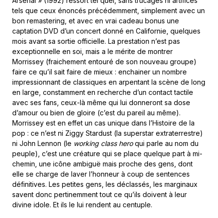
Arsenal » (1992) ressort tel quel, sans trucages ni artifices
tels que ceux énoncés précédemment, simplement avec un
bon remastering, et avec en vrai cadeau bonus une
captation DVD d’un concert donné en Californie, quelques
mois avant sa sortie officielle. La prestation n’est pas
exceptionnelle en soi, mais a le mérite de montrer
Morrissey (fraichement entouré de son nouveau groupe)
faire ce qu’il sait faire de mieux : enchainer un nombre
impressionnant de classiques en arpentant la scène de long
en large, constamment en recherche d’un contact tactile
avec ses fans, ceux-là même qui lui donneront sa dose
d’amour ou bien de gloire (c’est du pareil au même).
Morrissey est en effet un cas unique dans l’Histoire de la
pop : ce n’est ni Ziggy Stardust (la superstar extraterrestre)
ni John Lennon (le
working class hero
qui parle au nom du
peuple), c’est une créature qui se place quelque part à mi-
chemin, une icône ambiguë mais proche des gens, dont
elle se charge de laver l’honneur à coup de sentences
définitives. Les petites gens, les déclassés, les marginaux
savent donc pertinemment tout ce qu’ils doivent à leur
divine idole. Et ils le lui rendent au centuple.