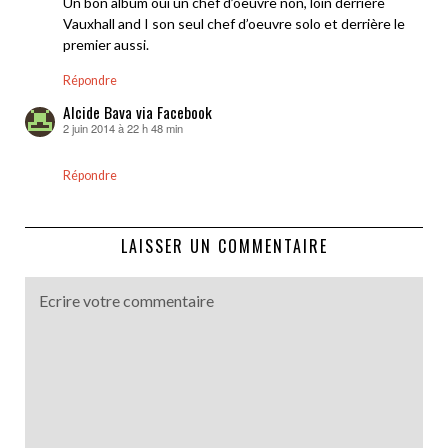
Un bon album oui un chef d’oeuvre non, loin derrière
Vauxhall and I son seul chef d’oeuvre solo et derrière le
premier aussi.
Répondre
Alcide Bava via Facebook
2 juin 2014 à 22 h 48 min
dit :
Répondre
LAISSER UN COMMENTAIRE