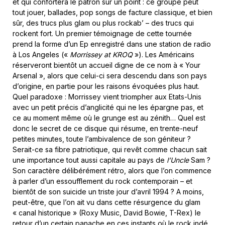
et qui confortera le patron sur un point : ce groupe peut
tout jouer, ballades, pop songs de facture classique, et bien
sûr, des trucs plus glam ou plus rockab’ – des trucs qui
rockent fort. Un premier témoignage de cette tournée
prend la forme d’un Ep enregistré dans une station de radio
à Los Angeles («
Morrissey at KROQ
»). Les Américains
réserveront bientôt un accueil digne de ce nom à « Your
Arsenal », alors que celui-ci sera descendu dans son pays
d’origine, en partie pour les raisons évoquées plus haut.
Quel paradoxe : Morrissey vient triompher aux Etats-Unis
avec un petit précis d’anglicité qui ne les épargne pas, et
ce au moment même où le grunge est au zénith… Quel est
donc le secret de ce disque qui résume, en trente-neuf
petites minutes, toute l’ambivalence de son géniteur ?
Serait-ce sa fibre patriotique, qui revêt comme chacun sait
une importance tout aussi capitale au pays de
l’Uncle
Sam ?
Son caractère délibérément rétro, alors que l’on commence
à parler d’un essoufflement du rock contemporain – et
bientôt de son suicide un triste jour d’avril 1994 ? A moins,
peut-être, que l’on ait vu dans cette résurgence du glam
« canal historique » (Roxy Music, David Bowie, T-Rex) le
retour d’un certain panache en ces instants où le rock indé