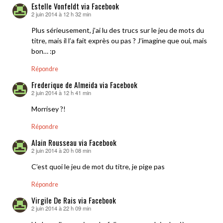
Estelle Vonfeldt via Facebook
2 juin 2014 à 12 h 32 min
dit :
Plus sérieusement, j’ai lu des trucs sur le jeu de mots du
titre, mais il l’a fait exprès ou pas ? J’imagine que oui, mais
bon… :p
Répondre
Frederique de Almeida via Facebook
2 juin 2014 à 12 h 41 min
dit :
Morrisey ?!
Répondre
Alain Rousseau via Facebook
2 juin 2014 à 20 h 08 min
dit :
C’est quoi le jeu de mot du titre, je pige pas
Répondre
Virgile De Rais via Facebook
2 juin 2014 à 22 h 09 min
dit :