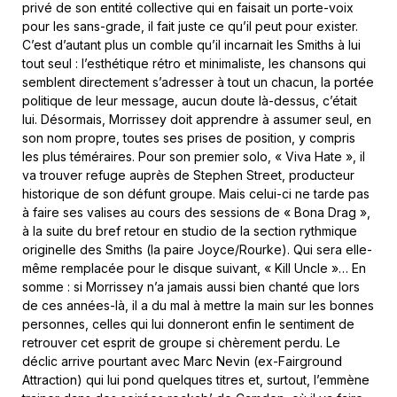
privé de son entité collective qui en faisait un porte-voix
pour les sans-grade, il fait juste ce qu’il peut pour exister.
C’est d’autant plus un comble qu’il incarnait les Smiths à lui
tout seul : l’esthétique rétro et minimaliste, les chansons qui
semblent directement s’adresser à tout un chacun, la portée
politique de leur message, aucun doute là-dessus, c’était
lui. Désormais, Morrissey doit apprendre à assumer seul, en
son nom propre, toutes ses prises de position, y compris
les plus téméraires. Pour son premier solo, « Viva Hate », il
va trouver refuge auprès de Stephen Street, producteur
historique de son défunt groupe. Mais celui-ci ne tarde pas
à faire ses valises au cours des sessions de « Bona Drag »,
à la suite du bref retour en studio de la section rythmique
originelle des Smiths (la paire Joyce/Rourke). Qui sera elle-
même remplacée pour le disque suivant, « Kill Uncle »… En
somme : si Morrissey n’a jamais aussi bien chanté que lors
de ces années-là, il a du mal à mettre la main sur les bonnes
personnes, celles qui lui donneront enfin le sentiment de
retrouver cet esprit de groupe si chèrement perdu. Le
déclic arrive pourtant avec Marc Nevin (ex-Fairground
Attraction) qui lui pond quelques titres et, surtout, l’emmène