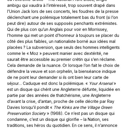
ambigu qui vaudra à l’intéressé, trop souvent drapé dans
l’Union Jack lors de ses concerts, les foudres de la presse
déclenchant une polémique totalement bas du front (si l’on
peut dire) autour de ses supposés penchants extrémistes.
Qui de plus con qu’un Anglais pour voir en Morrissey,
l’homme qui met un point d’honneur à toujours se placer du
côté des plus faibles, un nationaliste borné aux idées mal
placées ? La subversion, que seuls des hommes intelligents
comme le « Moz » peuvent manier avec dextérité, ne
saurait être accessible au premier crétin qui s’en réclame.
Cela demande de la nuance. Or lorsque l’on fait le choix de
défendre la veuve et son orphelin, la bienséance indique
de ne point leur demander si ils ont bien leur carte de
séjour… Caduque est donc la polémique. «
Your Arsenal
»
est un disque qui chérit une Angleterre défunte, liquidée en
partie par des années de thatchérisme, une Angleterre
d’avant la crise, d’antan, proche de celle décrite par Ray
Davies lorsqu’il pondit «
The Kinks are the Village Green
Preservation Society
» (1968). Ce n’est pas un disque qui
condamne, c’est un disque qui glorifie – la Nation, ses
traditions, ses héros du quotidien. En ce sens, il n’annonce