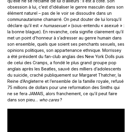
qu’elle ne se réclame de lui d’ailleurs : il est à côté. Son
obsession à lui, c’est d’idéaliser le genre masculin dans son
élément naturel – pas de le voir se dissoudre dans un
communautarisme chamarré. On peut douter de lui lorsqu’il
déclare qu’il est
« humasexuel »
(sous-entendu « asexué » :
la bonne blague). En revanche, cela signifie clairement qu’il
met un point d’honneur à s’adresser au genre humain dans
son ensemble, quels que soient ses penchants sexuels, ses
opinions politiques, son appartenance ethnique. Morrissey
a été président du fan-club anglais des New York Dolls puis
de celui des Cramps, a fondé le plus grand groupe pop
anglais après les Beatles, sauvé des milliers d’adolescents
du suicide, craché publiquement sur Margaret Thatcher, la
Reine d’Angleterre et l’ensemble de la famille royale, refusé
75 millions de dollars pour une reformation des Smiths qui
ne se fera JAMAIS, alors franchement, ce qu’il peut faire
dans son pieu…
who cares
?