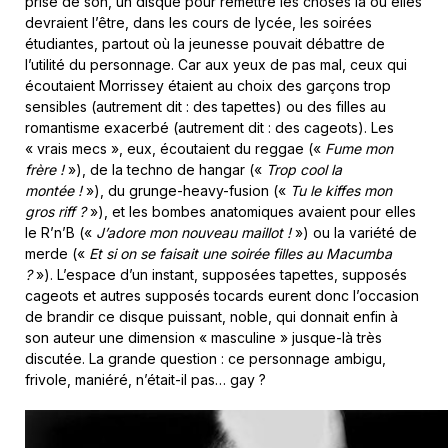
prise de son, un disque pour remettre les choses là où elles
devraient l’être, dans les cours de lycée, les soirées
étudiantes, partout où la jeunesse pouvait débattre de
l’utilité du personnage. Car aux yeux de pas mal, ceux qui
écoutaient Morrissey étaient au choix des garçons trop
sensibles (autrement dit : des tapettes) ou des filles au
romantisme exacerbé (autrement dit : des cageots). Les
« vrais mecs », eux, écoutaient du reggae («
Fume mon
frère !
»), de la techno de hangar («
Trop cool la
montée !
»), du grunge-heavy-fusion («
Tu le kiffes mon
gros riff ?
»), et les bombes anatomiques avaient pour elles
le R’n’B («
J’adore mon nouveau maillot !
») ou la variété de
merde («
Et si on se faisait une soirée filles au Macumba
?
»). L’espace d’un instant, supposées tapettes, supposés
cageots et autres supposés tocards eurent donc l’occasion
de brandir ce disque puissant, noble, qui donnait enfin à
son auteur une dimension « masculine » jusque-là très
discutée. La grande question : ce personnage ambigu,
frivole, maniéré, n’était-il pas… gay ?