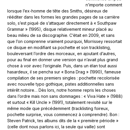
n’importe comment
lorsque l’ex-homme de tête des Smiths, désireux de
rééditer dans les formes les grandes pages de sa carrière
solo, s’est piqué de s’attaquer directement à « Southpaw
Grammar » (1995), disque relativement mineur placé au
beau milieu de sa discographie. C’était en 2009, et sans
que l’on comprenne vraiment pourquoi, Morrissey ressortait
ce disque en modifiant sa pochette et son tracklisting,
bouleversant l’ordre des morceaux, en ajoutant d’autres,
pour au final en donner une version qui n’avait plus grand
chose à voir avec l’originale. Puis, dans un élan tout aussi
hasardeux, il se pencha sur « Bona Drag » (1990), fameuse
compilation de ses premiers singles : pochette recolorisée
avec nouvelle typo gothique, pistes additionnelles sans
intérêt notoire… Dès lors, notre homme repris les choses
dans l’ordre mais non sans dommages : « Viva Hate » (1988)
et surtout « Kill Uncle » (1991), totalement revisité sur le
même mode que précédemment (tracklisting foireux,
pochette surprise, vous commencez à comprendre). Bon :
Steven Patrick, tes albums dits de la « première période »
(celle dont nous parlons ici, la seule qui vaille) sont