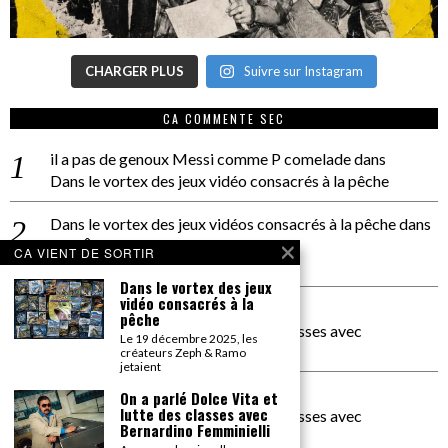
CHARGER PLUS
Suivre sur Instagram
CA COMMENTE SEC
il a pas de genoux Messi comme P comelade
dans
Dans le vortex des jeux vidéo consacrés à la pêche
Dans le vortex des jeux vidéos consacrés à la pêche
dans
PACÔME THIELLEMENT
CA VIENT DE SORTIR
La séance d’Hip Gnose
Dans le vortex des jeux
vidéo consacrés à la
La Patrie
dans
pêche
On a parlé Dolce Vita et lutte des classes avec
Le 19 décembre 2025, les
Bernardino Femminielli
créateurs Zeph & Ramo
jetaient
carte noire negra à l'o tiede
dans
On a parlé Dolce Vita et
lutte des classes avec
On a parlé Dolce Vita et lutte des classes avec
Bernardino Femminielli
Bernardino Femminielli