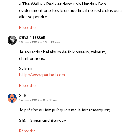
« The Well », « Red » et donc « No Hands ». Bon
évidemment une fois le disque fini, il ne reste plus qu’à
aller se pendre.
Répondre
sylvain fesson
13 mars 2012 à 19 h 19 min
dit :
Je souscris : bel album de folk osseux, taiseux,
charbonneux.
Sylvain
http://www.parlhot.com
Répondre
S. B.
14 mars 2012 à 0 h 33 min
dit :
Je précise au fait puisqu’on me la fait remarquer;
S.B. = Sigismund Benway
Répondre