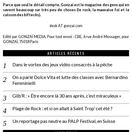
Parce que seul le détail compte, Gonzaï est le magazine des gens qui en
savent beaucoup sur très peu de choses (le rock, la mauvaise foi et la
cuisson des biftecks).
desk AT gonzai.com
Edité par GONZAÏ MEDIA. Pour tout envoi : CBE, 6 rue André Messager, pour
GONZAÏ, 75018 Paris
ARTICLES RÉCENTS
Dans le vortex des jeux vidéo consacrés à la pêche
On a parlé Dolce Vita et lutte des classes avec Bernardino
Femminielli
Gilb’R : « Être encore là 30 ans après, c’est miraculeux »
Plage de Rock : et si on allait à Saint Trop’ cet été ?
Un reportage pas neutre au PALP Festival, en Suisse