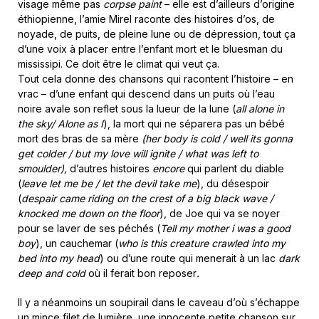
visage même pas
corpse paint
– elle est d’ailleurs d’origine
éthiopienne, l’amie Mirel raconte des histoires d’os, de
noyade, de puits, de pleine lune ou de dépression, tout ça
d’une voix à placer entre l’enfant mort et le bluesman du
mississipi. Ce doit être le climat qui veut ça.
Tout cela donne des chansons qui racontent l’histoire – en
vrac – d’une enfant qui descend dans un puits où l’eau
noire avale son reflet sous la lueur de la lune (
all alone in
the sky/ Alone as I
), la mort qui ne séparera pas un bébé
mort des bras de sa mère
(her body is cold / well its gonna
get colder / but my love will ignite / what was left to
smoulder),
d’autres histoires
encore
qui parlent du diable
(
leave let me be / let the devil take me
), du désespoir
(
despair came riding on the crest of a big black wave /
knocked me down on the
floor
), de Joe qui va se noyer
pour se laver de ses péchés (
Tell my mother i was a good
boy
), un cauchemar (
who is this creature crawled into my
bed into my head
) ou d’une route qui menerait à un lac
dark
deep and cold
où il ferait bon reposer
.
Il y a néanmoins un soupirail dans le caveau d’où s’échappe
un mince filet de lumière, une innocente petite chanson sur