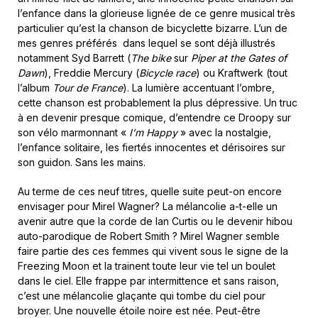
l’enfance dans la glorieuse lignée de ce genre musical très
particulier qu’est la chanson de bicyclette bizarre. L’un de
mes genres préférés dans lequel se sont déjà illustrés
notamment Syd Barrett (
The bike
sur
Piper at the Gates of
Dawn
), Freddie Mercury (
Bicycle race
) ou Kraftwerk (tout
l’album
Tour de France
). La lumière accentuant l’ombre,
cette chanson est probablement la plus dépressive. Un truc
à en devenir presque comique, d’entendre ce Droopy sur
son vélo marmonnant «
I’m Happy
» avec la nostalgie,
l’enfance solitaire, les fiertés innocentes et dérisoires sur
son guidon. Sans les mains.
Au terme de ces neuf titres, quelle suite peut-on encore
envisager pour Mirel Wagner? La mélancolie a-t-elle un
avenir autre que la corde de Ian Curtis ou le devenir hibou
auto-parodique de Robert Smith ? Mirel Wagner semble
faire partie des ces femmes qui vivent sous le signe de la
Freezing Moon et la trainent toute leur vie tel un boulet
dans le ciel. Elle frappe par intermittence et sans raison,
c’est une mélancolie glaçante qui tombe du ciel pour
broyer. Une nouvelle étoile noire est née. Peut-être