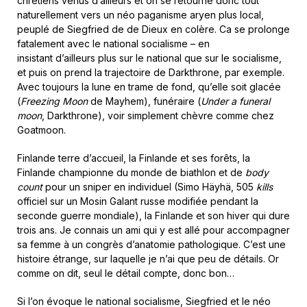
chrétiens venus d’ailleurs et on se retourne donc tout
naturellement vers un néo paganisme aryen plus local,
peuplé de Siegfried de de Dieux en colère. Ca se prolonge
fatalement avec le national socialisme – en
insistant d’ailleurs plus sur le national que sur le socialisme,
et puis on prend la trajectoire de Darkthrone, par exemple.
Avec toujours la lune en trame de fond, qu’elle soit glacée
(
Freezing Moon
de Mayhem), funéraire (
Under a funeral
moon
, Darkthrone), voir simplement chèvre comme chez
Goatmoon.
Finlande terre d’accueil, la Finlande et ses forêts, la
Finlande championne du monde de biathlon et de
body
count
pour un sniper en individuel (Simo Häyhä, 505
kills
officiel sur un Mosin Galant russe modifiée pendant la
seconde guerre mondiale), la Finlande et son hiver qui dure
trois ans. Je connais un ami qui y est allé pour accompagner
sa femme à un congrès d’anatomie pathologique. C’est une
histoire étrange, sur laquelle je n’ai que peu de détails. Or
comme on dit, seul le détail compte, donc bon…
Si l’on évoque le national socialisme, Siegfried et le néo