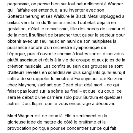
paganisme, on pense bien sur tout naturellement à Wagner
qui, l’affaire est entendue, a su inventer avec son
Götterdämerung et ses Walküre le Black Metal unplugged à
umlaut vers la fin du 19 ième siècle. Tout était déjà là en
gestation, c’était le romantisme, fille des noces de l’amour et
de la mort. Il suffisait de brancher tout ça sur le secteur pour
obtenir avec un seul musicien muni de son multipistes la
puissance sonore d’un orchestre symphonique de
l’époque, puis d’ouvrir le chemin à toutes sortes d’individus
plutôt asociaux et rétifs à la vie de groupe et aux joies de la
création musicale. Les conflits au sein des groupes se sont
d’ailleurs révélés en scandinavie plus sanglants qu’ailleurs; il
suffira de se rappeler le meutre d’Euronymous par Burzum
chez Mayhem, sachant que Dead était déjà mort – ce qui
faisait pas lourd sur la scène au final – et que du coup ce
sera le début d’une carrière solo pour Burzum et quelques
autres. Dont Ildjarn que je vous encourage à découvrir.
Mirel Wagner est de ceux là. Elle a seulement eu la
glorieuse idée de mettre de côté le bruitisme et la
provocation politique pour se concentrer sur ce qui fait