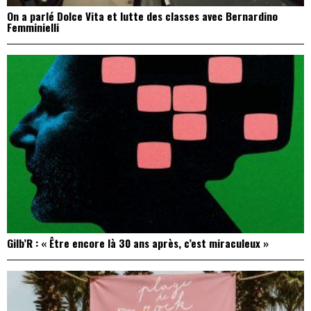
On a parlé Dolce Vita et lutte des classes avec Bernardino
Femminielli
Gilb’R : « Être encore là 30 ans après, c’est miraculeux »