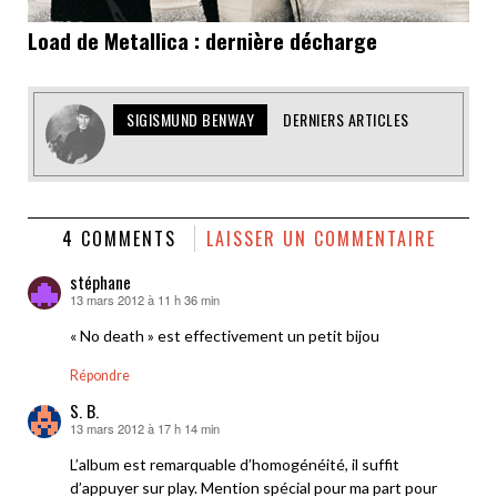
Load de Metallica : dernière décharge
SIGISMUND BENWAY
DERNIERS ARTICLES
4 COMMENTS
LAISSER UN COMMENTAIRE
stéphane
13 mars 2012 à 11 h 36 min
dit :
« No death » est effectivement un petit bijou
Répondre
S. B.
13 mars 2012 à 17 h 14 min
dit :
L’album est remarquable d’homogénéité, il suffit
d’appuyer sur play. Mention spécial pour ma part pour