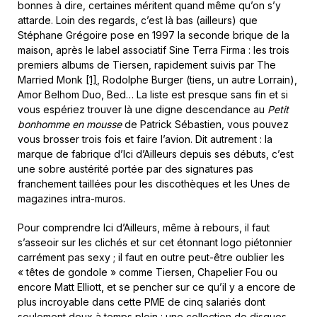
bonnes à dire, certaines méritent quand même qu’on s’y
attarde. Loin des regards, c’est là bas (ailleurs) que
Stéphane Grégoire pose en 1997 la seconde brique de la
maison, après le label associatif Sine Terra Firma : les trois
premiers albums de Tiersen, rapidement suivis par The
Married Monk
[1]
, Rodolphe Burger (tiens, un autre Lorrain),
Amor Belhom Duo, Bed… La liste est presque sans fin et si
vous espériez trouver là une digne descendance au
Petit
bonhomme en mousse
de Patrick Sébastien, vous pouvez
vous brosser trois fois et faire l’avion. Dit autrement : la
marque de fabrique d’Ici d’Ailleurs depuis ses débuts, c’est
une sobre austérité portée par des signatures pas
franchement taillées pour les discothèques et les Unes de
magazines intra-muros.
Pour comprendre Ici d’Ailleurs, même à rebours, il faut
s’asseoir sur les clichés et sur cet étonnant logo piétonnier
carrément pas sexy ; il faut en outre peut-être oublier les
« têtes de gondole » comme Tiersen, Chapelier Fou ou
encore Matt Elliott, et se pencher sur ce qu’il y a encore de
plus incroyable dans cette PME de cinq salariés dont
seulement deux à temps plein : une collection de disques