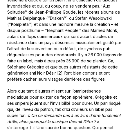
invendables et qui, du coup, ne se vendent pas. ‘’Aux
Solitudes’’ de Jean-Philippe Goude, les récents albums de
Mathias Delplanque (‘’Draken’’) ou Stefan Wesolowski
(‘’Kompleta’’) et dans une moindre mesure la création – et
disque posthume – ‘’Elephant People’’ des Married Monk,
autant de flops commerciaux qui sont autant d’actes de
résistance dans un pays désormais musicalement guidé par
l’attrait de la subvention ou à défaut, de synchros pub
dégueulasses pour des déodorants. Il y a 36.000 façons de
faire un label, mais à peu près 35.990 de se planter. Ca,
Stéphane Grégoire et quelques autres résistants de cette
génération anti Noir Désir
[2]
l’ont bien compris et ont
préféré cacher leurs visages derrières des figures.
Alors que tant d’autres misent sur l’omniprésence
médiatique pour exister de façon éphémère, Grégoire et
ses snipers jouent sur l’invisibilité pour durer. Un pari risqué
qui, de l’aveu du patron, fait d’Ici d’Ailleurs un label pas
super fun. «
On ne demande pas à un livre d’être forcément
drôle, alors pourquoi la musique devrait l’être ?
»
s’interroge-t-il. Une sacrée bonne question. Qui permet