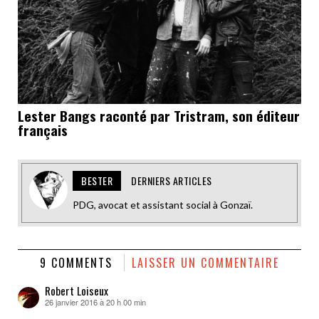
Lester Bangs raconté par Tristram, son éditeur
français
BESTER
DERNIERS ARTICLES
PDG, avocat et assistant social à Gonzaï.
9 COMMENTS
LAISSER UN COMMENTAIRE
Robert Loiseux
26 janvier 2016 à 20 h 00 min
dit :