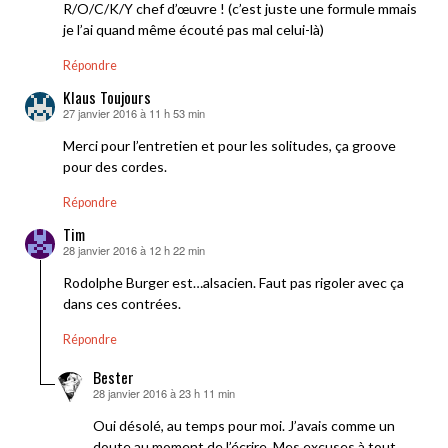
R/O/C/K/Y chef d’œuvre ! (c’est juste une formule mmais
je l’ai quand même écouté pas mal celui-là)
Répondre
Klaus Toujours
27 janvier 2016 à 11 h 53 min
dit :
Merci pour l’entretien et pour les solitudes, ça groove
pour des cordes.
Répondre
Tim
28 janvier 2016 à 12 h 22 min
dit :
Rodolphe Burger est…alsacien. Faut pas rigoler avec ça
dans ces contrées.
Répondre
Bester
28 janvier 2016 à 23 h 11 min
dit :
Oui désolé, au temps pour moi. J’avais comme un
doute au moment de l’écrire. Mes excuses à tout