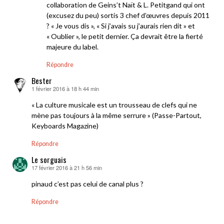
collaboration de Geins’t Naït & L. Petitgand qui ont
(excusez du peu) sortis 3 chef d’œuvres depuis 2011
? « Je vous dis », « Si j’avais su j’aurais rien dit » et
« Oublier », le petit dernier. Ça devrait être la fierté
majeure du label.
Répondre
Bester
1 février 2016 à 18 h 44 min
dit :
« La culture musicale est un trousseau de clefs qui ne
mène pas toujours à la même serrure » (Passe-Partout,
Keyboards Magazine)
Répondre
Le sorguais
17 février 2016 à 21 h 56 min
dit :
pinaud c’est pas celui de canal plus ?
Répondre