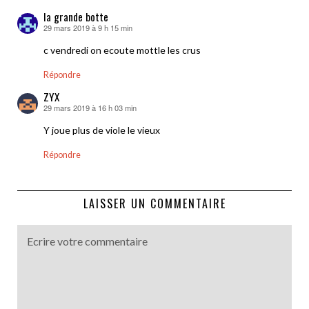
la grande botte
29 mars 2019 à 9 h 15 min
dit :
c vendredi on ecoute mottle les crus
Répondre
ZYX
29 mars 2019 à 16 h 03 min
dit :
Y joue plus de viole le vieux
Répondre
LAISSER UN COMMENTAIRE