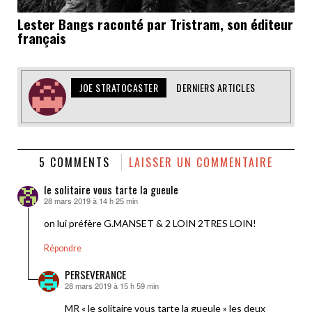
Lester Bangs raconté par Tristram, son éditeur
français
JOE STRATOCASTER
DERNIERS ARTICLES
5 COMMENTS
LAISSER UN COMMENTAIRE
le solitaire vous tarte la gueule
28 mars 2019 à 14 h 25 min
dit :
on lui préfère G.MANSET & 2 LOIN 2TRES LOIN!
Répondre
PERSEVERANCE
28 mars 2019 à 15 h 59 min
dit :
MR « le solitaire vous tarte la gueule » les deux