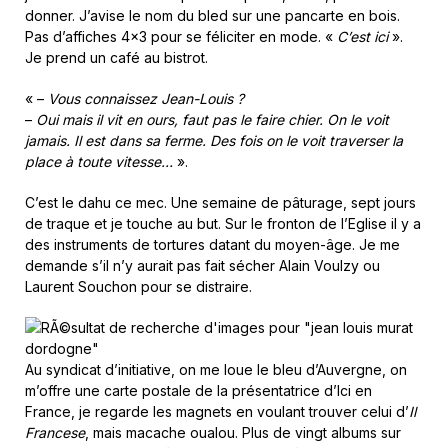
donner. J’avise le nom du bled sur une pancarte en bois.
Pas d’affiches 4×3 pour se féliciter en mode. «
C’est ici
».
Je prend un café au bistrot.
« –
Vous connaissez Jean-Louis ?
–
Oui mais il vit en ours, faut pas le faire chier. On le voit
jamais. Il est dans sa ferme. Des fois on le voit traverser la
place à toute vitesse…
».
C’est le dahu ce mec. Une semaine de pâturage, sept jours
de traque et je touche au but. Sur le fronton de l’Eglise il y a
des instruments de tortures datant du moyen-âge. Je me
demande s’il n’y aurait pas fait sécher Alain Voulzy ou
Laurent Souchon pour se distraire.
Au syndicat d’initiative, on me loue le bleu d’Auvergne, on
m’offre une carte postale de la présentatrice d’Ici en
France, je regarde les magnets en voulant trouver celui d’
Il
Francese
, mais macache oualou. Plus de vingt albums sur