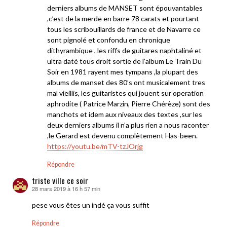
derniers albums de MANSET sont épouvantables
,c’est de la merde en barre 78 carats et pourtant
tous les scribouillards de france et de Navarre ce
sont pignolé et confondu en chronique
dithyrambique , les riffs de guitares naphtaliné et
ultra daté tous droit sortie de l’album Le Train Du
Soir en 1981 rayent mes tympans ,la plupart des
albums de manset des 80’s ont musicalement tres
mal vieillis, les guitaristes qui jouent sur operation
aphrodite ( Patrice Marzin, Pierre Chérèze) sont des
manchots et idem aux niveaux des textes ,sur les
deux derniers albums il n’a plus rien a nous raconter
,le Gerard est devenu complètement Has-been.
https://youtu.be/mTV-tzJOrjg
Répondre
triste ville ce soir
28 mars 2019 à 16 h 57 min
dit :
pese vous êtes un indé ça vous suffit
Répondre