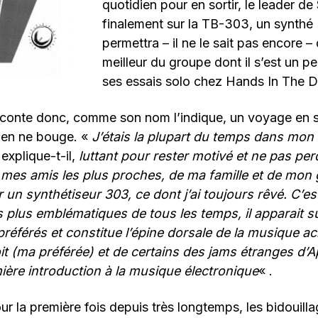
quotidien pour en sortir, le leader d
finalement sur la TB-303, un synthé 
permettra – il ne le sait pas encore – 
meilleur du groupe dont il s’est un 
ses essais solo chez Hands In The D
aconte donc, comme son nom l’indique, un voyage en so
ien ne bouge. «
J’étais la plupart du temps dans mo
explique-t-il,
luttant pour rester motivé et ne pas perd
 mes amis les plus proches, de ma famille et de mon 
 un synthétiseur 303, ce dont j’ai toujours rêvé. C’es
 plus emblématiques de tous les temps, il apparait su
éférés et constitue l’épine dorsale de la musique aci
it (ma préférée) et de certains des jams étranges d’
ière introduction à la musique électronique
« .
our la première fois depuis très longtemps, les bidouil