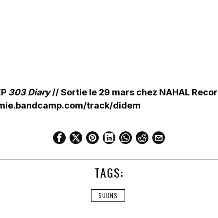
EP
303 Diary
// Sortie le 29 mars chez NAHAL Reco
emie.bandcamp.com/track/didem
TAGS:
SUUNS