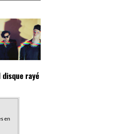
 disque rayé
es en