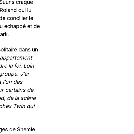
e Suuns craque
Roland qui lui
de concilier le
peu échappé et de
ark.
litaire dans un
n appartement
re la foi. Loin
groupe. J’ai
t l’un des
r certains de
d, de la scène
Aphex Twin qui
lages de Shemie