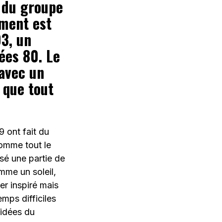
n du groupe
ement est
03, un
ées 80. Le
avec un
 que tout
 ont fait du
omme tout le
é une partie de
mme un soleil,
er inspiré mais
emps difficiles
 idées du