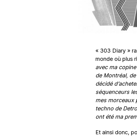
« 303 Diary » r
monde où plus r
avec ma copine
de Montréal, de
décidé d’acheter
séquenceurs les
mes morceaux pr
techno de Detro
ont été ma prem
Et ainsi donc, p