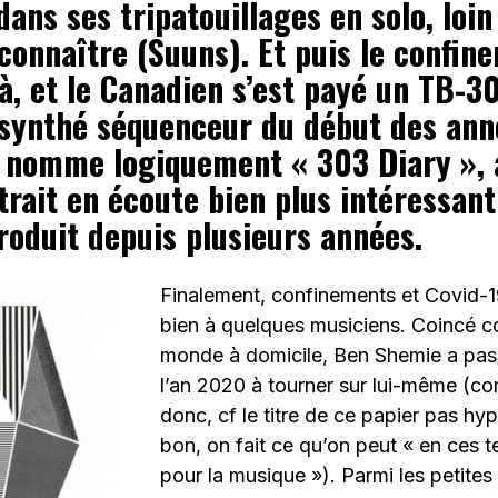
ans ses tripatouillages en solo, loi
t connaître (Suuns). Et puis le confin
à, et le Canadien s’est payé un TB-3
synthé séquenceur du début des ann
e nomme logiquement « 303 Diary », 
rait en écoute bien plus intéressant
produit depuis plusieurs années.
Finalement, confinements et Covid-19
bien à quelques musiciens. Coincé c
monde à domicile, Ben Shemie a pass
l’an 2020 à tourner sur lui-même (co
donc, cf le titre de ce papier pas hyp
bon, on fait ce qu’on peut « en ces t
pour la musique »). Parmi les petites