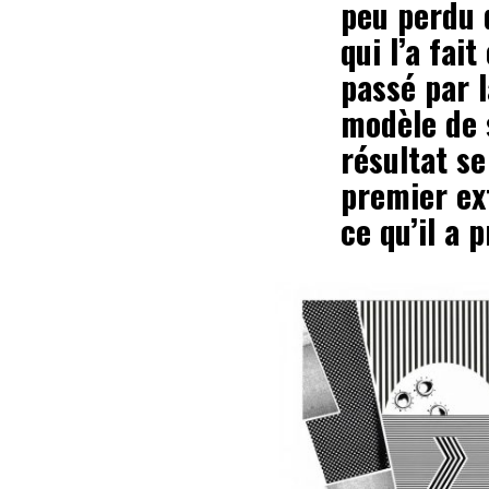
peu perdu d
qui l’a fai
passé par l
modèle de 
résultat s
premier ext
ce qu’il a 