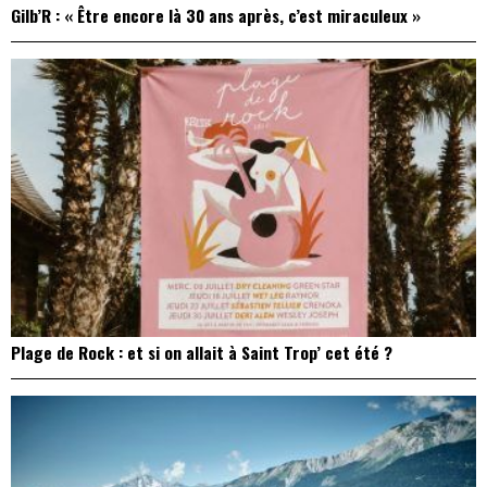
Gilb’R : « Être encore là 30 ans après, c’est miraculeux »
Plage de Rock : et si on allait à Saint Trop’ cet été ?