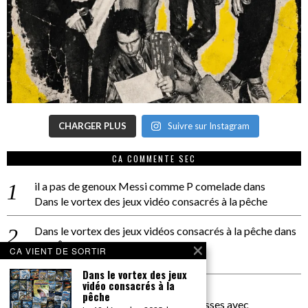
CHARGER PLUS
Suivre sur Instagram
CA COMMENTE SEC
il a pas de genoux Messi comme P comelade
dans
Dans le vortex des jeux vidéo consacrés à la pêche
Dans le vortex des jeux vidéos consacrés à la pêche
dans
PACÔME THIELLEMENT
CA VIENT DE SORTIR
La séance d’Hip Gnose
Dans le vortex des jeux
vidéo consacrés à la
La Patrie
dans
pêche
On a parlé Dolce Vita et lutte des classes avec