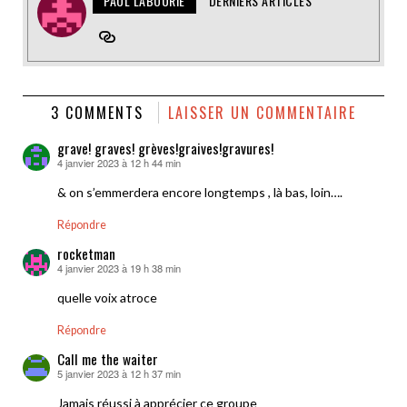
PAUL LABOURIE
DERNIERS ARTICLES
3 COMMENTS
LAISSER UN COMMENTAIRE
grave! graves! grèves!graives!gravures!
4 janvier 2023 à 12 h 44 min
dit :
& on s’emmerdera encore longtemps , là bas, loin….
Répondre
rocketman
4 janvier 2023 à 19 h 38 min
dit :
quelle voix atroce
Répondre
Call me the waiter
5 janvier 2023 à 12 h 37 min
dit :
Jamais réussi à apprécier ce groupe