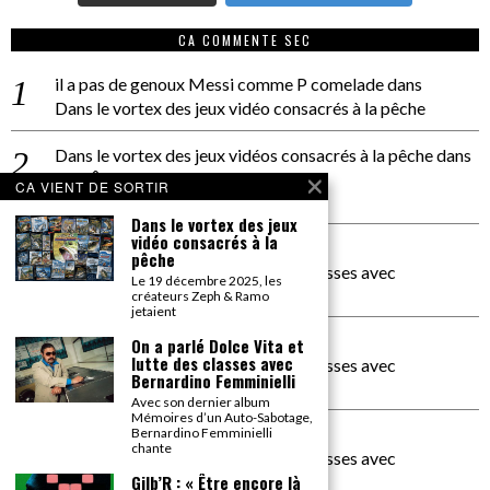
CA COMMENTE SEC
il a pas de genoux Messi comme P comelade
dans
Dans le vortex des jeux vidéo consacrés à la pêche
Dans le vortex des jeux vidéos consacrés à la pêche
dans
PACÔME THIELLEMENT
CA VIENT DE SORTIR
La séance d’Hip Gnose
Dans le vortex des jeux
vidéo consacrés à la
La Patrie
dans
pêche
On a parlé Dolce Vita et lutte des classes avec
Le 19 décembre 2025, les
Bernardino Femminielli
créateurs Zeph & Ramo
jetaient
carte noire negra à l'o tiede
dans
On a parlé Dolce Vita et
lutte des classes avec
On a parlé Dolce Vita et lutte des classes avec
Bernardino Femminielli
Bernardino Femminielli
Avec son dernier album
Mémoires d’un Auto-Sabotage,
moise et son mascaré
dans
Bernardino Femminielli
chante
On a parlé Dolce Vita et lutte des classes avec
Bernardino Femminielli
Gilb’R : « Être encore là