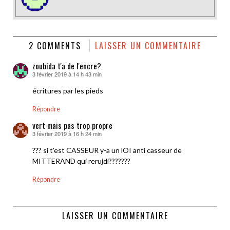
2 COMMENTS
LAISSER UN COMMENTAIRE
zoubida t'a de l'encre?
3 février 2019 à 14 h 43 min
dit :
écritures par les pieds
Répondre
vert mais pas trop propre
3 février 2019 à 16 h 24 min
dit :
??? si t’est CASSEUR y-a un lOI anti casseur de
MITTERAND qui rerujdi???????
Répondre
LAISSER UN COMMENTAIRE