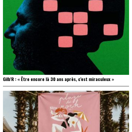
Gilb’R : « Être encore là 30 ans après, c’est miraculeux »