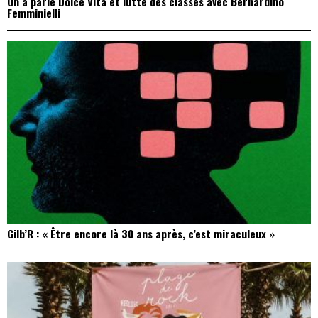
On a parlé Dolce Vita et lutte des classes avec Bernardino
Femminielli
Gilb’R : « Être encore là 30 ans après, c’est miraculeux »