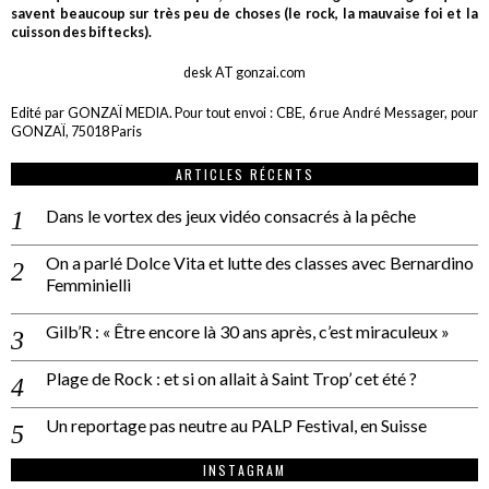
savent beaucoup sur très peu de choses (le rock, la mauvaise foi et la
cuisson des biftecks).
desk AT gonzai.com
Edité par GONZAÏ MEDIA. Pour tout envoi : CBE, 6 rue André Messager, pour
GONZAÏ, 75018 Paris
ARTICLES RÉCENTS
Dans le vortex des jeux vidéo consacrés à la pêche
On a parlé Dolce Vita et lutte des classes avec Bernardino
Femminielli
Gilb’R : « Être encore là 30 ans après, c’est miraculeux »
Plage de Rock : et si on allait à Saint Trop’ cet été ?
Un reportage pas neutre au PALP Festival, en Suisse
INSTAGRAM