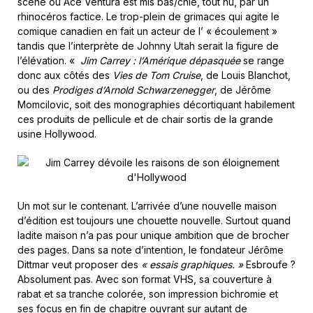
scène où Ace Ventura est mis bas/chié, tout nu, par un
rhinocéros factice. Le trop-plein de grimaces qui agite le
comique canadien en fait un acteur de l’ « écoulement »
tandis que l’interprète de Johnny Utah serait la figure de
l’élévation. «
Jim Carrey : l’Amérique dépasquée
se range
donc aux côtés des
Vies de Tom Cruise
, de Louis Blanchot,
ou des
Prodiges d’Arnold Schwarzenegger
, de Jérôme
Momcilovic, soit des monographies décortiquant habilement
ces produits de pellicule et de chair sortis de la grande
usine Hollywood.
Un mot sur le contenant. L’arrivée d’une nouvelle maison
d’édition est toujours une chouette nouvelle. Surtout quand
ladite maison n’a pas pour unique ambition que de brocher
des pages. Dans sa note d’intention, le fondateur Jérôme
Dittmar veut proposer des
« essais graphiques. »
Esbroufe ?
Absolument pas. Avec son format VHS, sa couverture à
rabat et sa tranche colorée, son impression bichromie et
ses focus en fin de chapitre ouvrant sur autant de