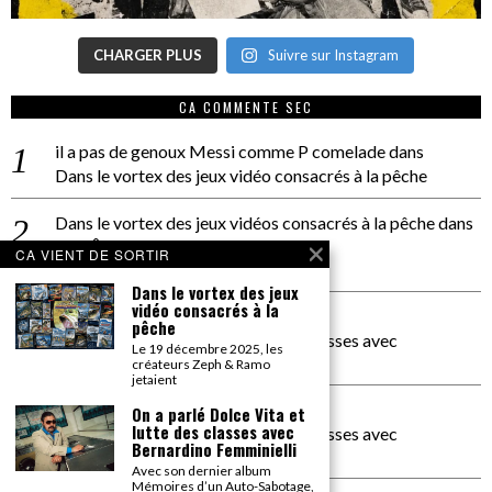
CHARGER PLUS
Suivre sur Instagram
CA COMMENTE SEC
il a pas de genoux Messi comme P comelade
dans
Dans le vortex des jeux vidéo consacrés à la pêche
Dans le vortex des jeux vidéos consacrés à la pêche
dans
PACÔME THIELLEMENT
CA VIENT DE SORTIR
La séance d’Hip Gnose
Dans le vortex des jeux
vidéo consacrés à la
La Patrie
dans
pêche
On a parlé Dolce Vita et lutte des classes avec
Le 19 décembre 2025, les
Bernardino Femminielli
créateurs Zeph & Ramo
jetaient
carte noire negra à l'o tiede
dans
On a parlé Dolce Vita et
lutte des classes avec
On a parlé Dolce Vita et lutte des classes avec
Bernardino Femminielli
Bernardino Femminielli
Avec son dernier album
Mémoires d’un Auto-Sabotage,