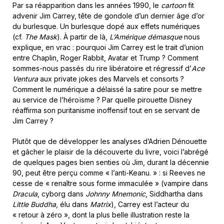
Par sa réapparition dans les années 1990, le
cartoon
fit
advenir Jim Carrey, tête de gondole d’un dernier âge d’or
du burlesque. Un burlesque dopé aux effets numériques
(cf.
The Mask
). À partir de là,
L’Amérique démasque
nous
explique, en vrac : pourquoi Jim Carrey est le trait d’union
entre Chaplin, Roger Rabbit, Avatar et Trump ? Comment
sommes-nous passés du rire libératoire et régressif d’
Ace
Ventura
aux private jokes des Marvels et consorts ?
Comment le numérique a délaissé la satire pour se mettre
au service de l’héroïsme ? Par quelle pirouette Disney
réaffirma son puritanisme inoffensif tout en se servant de
Jim Carrey ?
Plutôt que de développer les analyses d’Adrien Dénouette
et gâcher le plaisir de la découverte du livre, voici l’abrégé
de quelques pages bien senties où Jim, durant la décennie
90, peut être perçu comme « l’anti-Keanu. » : si Reeves ne
cesse de « renaître sous forme immaculée » (vampire dans
Dracula
, cyborg dans
Johnny Mnemonic
, Siddhartha dans
Little Buddha
, élu dans
Matrix
), Carrey est l’acteur du
« retour à zéro », dont la plus belle illustration reste la