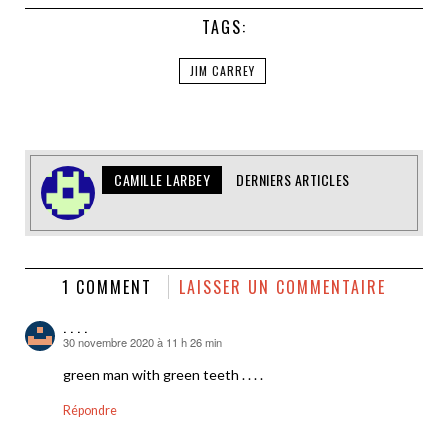
TAGS:
JIM CARREY
CAMILLE LARBEY
DERNIERS ARTICLES
1 COMMENT
LAISSER UN COMMENTAIRE
. . . .
30 novembre 2020 à 11 h 26 min
dit :
green man with green teeth . . . .
Répondre