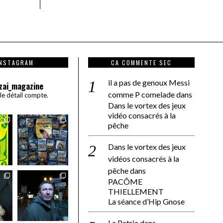
INSTAGRAM
CA COMMENTE SEC
il a pas de genoux Messi
zai_magazine
comme P comelade
dans
 le détail compte.
Dans le vortex des jeux
vidéo consacrés à la
pêche
Dans le vortex des jeux
vidéos consacrés à la
pêche
dans
PACÔME
THIELLEMENT
La séance d’Hip Gnose
La Patrie
dans