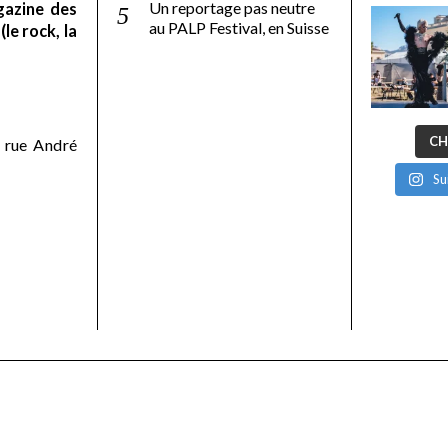
Un reportage pas neutre
gazine des
au PALP Festival, en Suisse
le rock, la
CH
 rue André
Su