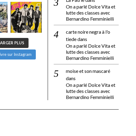
On a parlé Dolce Vita et
lutte des classes avec
Bernardino Femminielli
carte noire negra à l'o
tiede
dans
ARGER PLUS
On a parlé Dolce Vita et
lutte des classes avec
ivre sur Instagram
Bernardino Femminielli
moise et son mascaré
dans
On a parlé Dolce Vita et
lutte des classes avec
Bernardino Femminielli