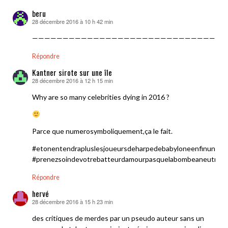
beru
28 décembre 2016 à 10 h 42 min
dit :
————————————————————————————————
Répondre
Kantner sirote sur une île
28 décembre 2016 à 12 h 15 min
dit :
Why are so many celebrities dying in 2016 ?
Parce que numerosymboliquement,ça le fait.
#etonentendrapluslesjoueursdeharpedebabyloneenfinuntr
#prenezsoindevotrebatteurdamourpasquelabombeaneutrons
Répondre
hervé
28 décembre 2016 à 15 h 23 min
dit :
des critiques de merdes par un pseudo auteur sans un