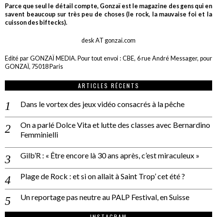
Parce que seul le détail compte, Gonzaï est le magazine des gens qui en
savent beaucoup sur très peu de choses (le rock, la mauvaise foi et la
cuisson des biftecks).
desk AT gonzai.com
Edité par GONZAÏ MEDIA. Pour tout envoi : CBE, 6 rue André Messager, pour
GONZAÏ, 75018 Paris
ARTICLES RÉCENTS
Dans le vortex des jeux vidéo consacrés à la pêche
On a parlé Dolce Vita et lutte des classes avec Bernardino
Femminielli
Gilb’R : « Être encore là 30 ans après, c’est miraculeux »
Plage de Rock : et si on allait à Saint Trop’ cet été ?
Un reportage pas neutre au PALP Festival, en Suisse
INSTAGRAM