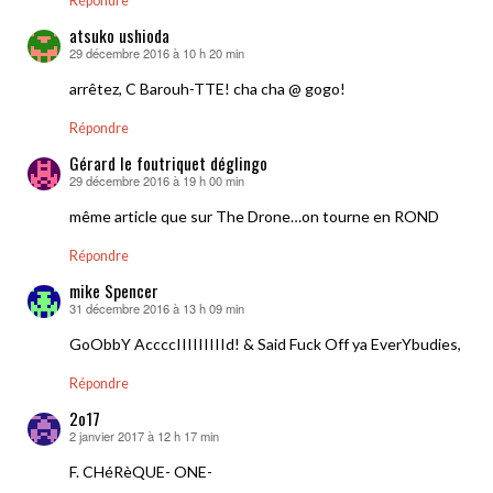
Répondre
atsuko ushioda
29 décembre 2016 à 10 h 20 min
dit :
arrêtez, C Barouh-TTE! cha cha @ gogo!
Répondre
Gérard le foutriquet déglingo
29 décembre 2016 à 19 h 00 min
dit :
même article que sur The Drone…on tourne en ROND
Répondre
mike Spencer
31 décembre 2016 à 13 h 09 min
dit :
GoObbY AccccIIIIIIIIId! & Said Fuck Off ya EverYbudies,
Répondre
2o17
2 janvier 2017 à 12 h 17 min
dit :
F. CHéRèQUE- ONE-