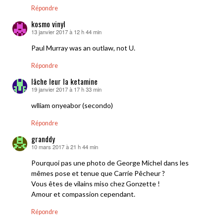
Répondre
kosmo vinyl
13 janvier 2017 à 12 h 44 min
dit :
Paul Murray was an outlaw, not U.
Répondre
lâche leur la ketamine
19 janvier 2017 à 17 h 33 min
dit :
wlliam onyeabor (secondo)
Répondre
granddy
10 mars 2017 à 21 h 44 min
dit :
Pourquoi pas une photo de George Michel dans les
mêmes pose et tenue que Carrie Pêcheur ?
Vous êtes de vilains miso chez Gonzette !
Amour et compassion cependant.
Répondre