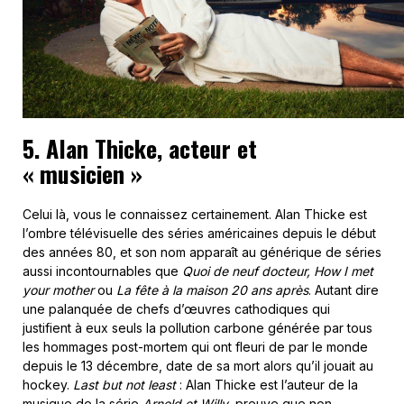
5. Alan Thicke, acteur et
« musicien »
Celui là, vous le connaissez certainement. Alan Thicke est
l’ombre télévisuelle des séries américaines depuis le début
des années 80, et son nom apparaît au générique de séries
aussi incontournables que
Quoi de neuf docteur, How I met
your mother
ou
La fête à la maison 20 ans après
. Autant dire
une palanquée de chefs d’œuvres cathodiques qui
justifient à eux seuls la pollution carbone générée par tous
les hommages post-mortem qui ont fleuri de par le monde
depuis le 13 décembre, date de sa mort alors qu’il jouait au
hockey.
Last but not least
: Alan Thicke est l’auteur de la
musique de la série
Arnold et Willy
, preuve que non,