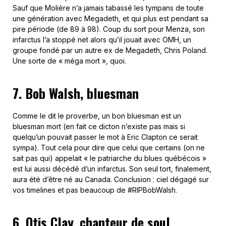
Sauf que Molière n’a jamais tabassé les tympans de toute
une génération avec Megadeth, et qui plus est pendant sa
pire période (de 89 à 98). Coup du sort pour Menza, son
infarctus l’a stoppé net alors qu’il jouait avec OMH, un
groupe fondé par un autre ex de Megadeth, Chris Poland.
Une sorte de « méga mort », quoi.
7. Bob Walsh, bluesman
Comme le dit le proverbe, un bon bluesman est un
bluesman mort (en fait ce dicton n’existe pas mais si
quelqu’un pouvait passer le mot à Eric Clapton ce serait
sympa). Tout cela pour dire que celui que certains (on ne
sait pas qui) appelait « le patriarche du blues québécois »
est lui aussi décédé d’un infarctus. Son seul tort, finalement,
aura été d’être né au Canada. Conclusion : ciel dégagé sur
vos timelines et pas beaucoup de #RIPBobWalsh.
6. Otis Clay, chanteur de soul