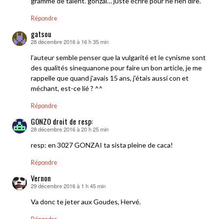
gramme de talent. gonzai… juste écrire pour ne rien dire.
Répondre
gatsou
28 décembre 2016 à 16 h 35 min
dit :
l’auteur semble penser que la vulgarité et le cynisme sont
des qualités sinequanone pour faire un bon article, je me
rappelle que quand j’avais 15 ans, j’étais aussi con et
méchant, est-ce lié ? ^^
Répondre
GONZO droit de resp:
28 décembre 2016 à 20 h 25 min
dit :
resp: en 3027 GONZAI ta sista pleine de caca!
Répondre
Vernon
29 décembre 2016 à 1 h 45 min
dit :
Va donc te jeter aux Goudes, Hervé.