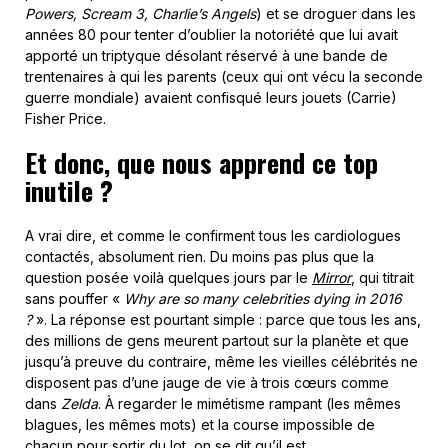
Powers, Scream 3, Charlie’s Angels
) et se droguer dans les
années 80 pour tenter d’oublier la notoriété que lui avait
apporté un triptyque désolant réservé à une bande de
trentenaires à qui les parents (ceux qui ont vécu la seconde
guerre mondiale) avaient confisqué leurs jouets (Carrie)
Fisher Price.
Et donc, que nous apprend ce top
inutile ?
A vrai dire, et comme le confirment tous les cardiologues
contactés, absolument rien. Du moins pas plus que la
question posée voilà quelques jours par le
Mirror
, qui titrait
sans pouffer «
Why are so many celebrities dying in 2016
?
». La réponse est pourtant simple : parce que tous les ans,
des millions de gens meurent partout sur la planète et que
jusqu’à preuve du contraire, même les vieilles célébrités ne
disposent pas d’une jauge de vie à trois cœurs comme
dans
Zelda
. À regarder le mimétisme rampant (les mêmes
blagues, les mêmes mots) et la course impossible de
chacun pour sortir du lot, on se dit qu’il est,