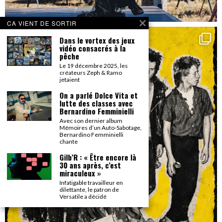
CA VIENT DE SORTIR
Dans le vortex des jeux
vidéo consacrés à la
pêche
Le 19 décembre 2025, les
créateurs Zeph & Ramo
jetaient
On a parlé Dolce Vita et
lutte des classes avec
Bernardino Femminielli
Avec son dernier album
Mémoires d’un Auto-Sabotage,
Bernardino Femminielli
chante
Gilb’R : « Être encore là
30 ans après, c’est
miraculeux »
Infatigable travailleur en
dilettante, le patron de
Versatile a décidé