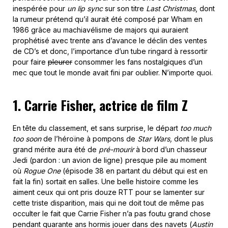
inespérée pour
un lip sync
sur son titre
Last Christmas
, dont
la rumeur prétend qu’il aurait été composé par Wham en
1986 grâce au machiavélisme de majors qui auraient
prophétisé avec trente ans d’avance le déclin des ventes
de CD’s et donc, l’importance d’un tube ringard à ressortir
pour faire
pleurer
consommer les fans nostalgiques d’un
mec que tout le monde avait fini par oublier. N’importe quoi.
1. Carrie Fisher, actrice de film Z
En tête du classement, et sans surprise, le départ
too much
too soon
de l’héroïne à pompons de
Star Wars,
dont le plus
grand mérite aura été de
pré-mourir
à bord d’un chasseur
Jedi (pardon : un avion de ligne) presque pile au moment
où
Rogue One
(épisode 38 en partant du début qui est en
fait la fin) sortait en salles. Une belle histoire comme les
aiment ceux qui ont pris douze RTT pour se lamenter sur
cette triste disparition, mais qui ne doit tout de même pas
occulter le fait que Carrie Fisher n’a pas foutu grand chose
pendant quarante ans hormis jouer dans des navets (
Austin