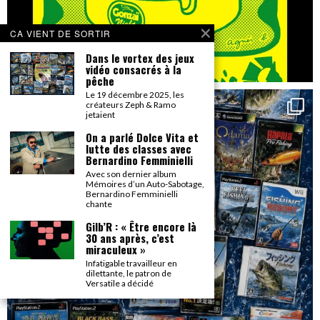
CA VIENT DE SORTIR
Dans le vortex des jeux
vidéo consacrés à la
pêche
Le 19 décembre 2025, les
créateurs Zeph & Ramo
jetaient
On a parlé Dolce Vita et
lutte des classes avec
Bernardino Femminielli
Avec son dernier album
Mémoires d’un Auto-Sabotage,
Bernardino Femminielli
chante
Gilb’R : « Être encore là
30 ans après, c’est
miraculeux »
Infatigable travailleur en
dilettante, le patron de
Versatile a décidé