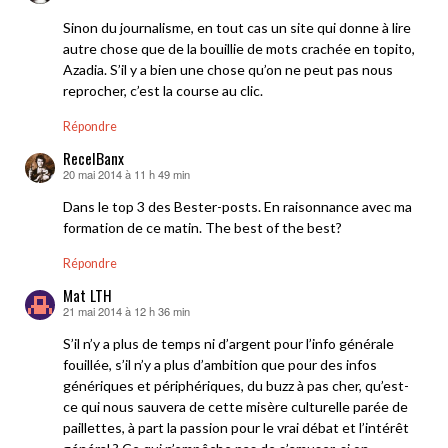
Sinon du journalisme, en tout cas un site qui donne à lire
autre chose que de la bouillie de mots crachée en topito,
Azadia. S’il y a bien une chose qu’on ne peut pas nous
reprocher, c’est la course au clic.
Répondre
RecelBanx
20 mai 2014 à 11 h 49 min
dit :
Dans le top 3 des Bester-posts. En raisonnance avec ma
formation de ce matin. The best of the best?
Répondre
Mat LTH
21 mai 2014 à 12 h 36 min
dit :
S’il n’y a plus de temps ni d’argent pour l’info générale
fouillée, s’il n’y a plus d’ambition que pour des infos
génériques et périphériques, du buzz à pas cher, qu’est-
ce qui nous sauvera de cette misère culturelle parée de
paillettes, à part la passion pour le vrai débat et l’intérêt