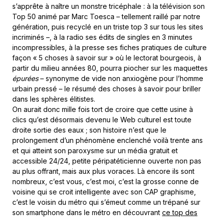
s’apprête à naître un monstre tricéphale : à la télévision son
Top 50 animé par Marc Toesca – tellement raillé par notre
génération, puis recyclé en un triste top 3 sur tous les sites
incriminés –, à la radio ses édits de singles en 3 minutes
incompressibles, à la presse ses fiches pratiques de culture
façon « 5 choses à savoir sur » où le lectorat bourgeois, à
partir du milieu années 80, pourra piocher sur les maquettes
épurées
– synonyme de vide non anxiogène pour l’homme
urbain pressé – le résumé des choses à savoir pour briller
dans les sphères élitistes.
On aurait donc mille fois tort de croire que cette usine à
clics qu’est désormais devenu le Web culturel est toute
droite sortie des eaux ; son histoire n’est que le
prolongement d’un phénomène enclenché voilà trente ans
et qui atteint son paroxysme sur un média gratuit et
accessible 24/24, petite péripatéticienne ouverte non pas
au plus offrant, mais aux plus voraces. Là encore ils sont
nombreux, c’est vous, c’est moi, c’est la grosse conne de
voisine qui se croit intelligente avec son CAP graphisme,
c’est le voisin du métro qui s’émeut comme un trépané sur
son smartphone dans le métro en découvrant
ce top des