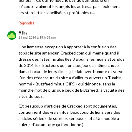
général ? Ce qui n’empêche pas de s’amuser, si on
s’écoute vraiment les un(e)s les autres… pas seulement
les starelettes labellisées « profitables »…
Répondre
Mths
21 mai 2014 à 19 h 55 min
dit :
Une immense exception à apporter à la confusion des
tops : le site américain Cracked.com qui, même quand il
dresse des listes inutiles (les 8 albums les moins attendus
de 2014, les 5 acteurs qui font toujours la même chose
dans chacun de leurs films…), le fait avec humour et verve.
L’un des rédacteurs du site a d’ailleurs ouvert un Tumblr
nommé « Buzzfeed minus GIFS » qui dénonce, sans le
moindre mot de plus que ceux de BUzzfeed, la vacuité des
sites de tops.
(Et beaucoup d’articles de Cracked sont documentés,
contiennent des vrais infos, beaucoup de liens vers des
articles sérieux de sources sérieuses, etc. Un modèle à
suivre, d’autant que ça fonctionne.)