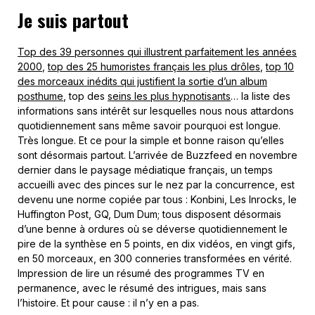
Je suis partout
Top des 39 personnes qui illustrent parfaitement les années
2000
,
top des 25 humoristes français les plus drôles
,
top 10
des morceaux inédits qui justifient la sortie d’un album
posthume
, top des
seins les plus hypnotisants
… la liste des
informations sans intérêt sur lesquelles nous nous attardons
quotidiennement sans même savoir pourquoi est longue.
Très longue. Et ce pour la simple et bonne raison qu’elles
sont désormais partout. L’arrivée de Buzzfeed en novembre
dernier dans le paysage médiatique français, un temps
accueilli avec des pinces sur le nez par la concurrence, est
devenu une norme copiée par tous : Konbini, Les Inrocks, le
Huffington Post, GQ, Dum Dum; tous disposent désormais
d’une benne à ordures où se déverse quotidiennement le
pire de la synthèse en 5 points, en dix vidéos, en vingt gifs,
en 50 morceaux, en 300 conneries transformées en vérité.
Impression de lire un résumé des programmes TV en
permanence, avec le résumé des intrigues, mais sans
l’histoire. Et pour cause : il n’y en a pas.