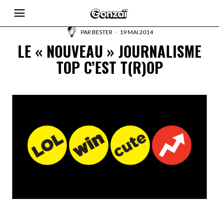
PAR
BESTER
19 MAI 2014
LE « NOUVEAU » JOURNALISME
TOP C’EST T(R)OP