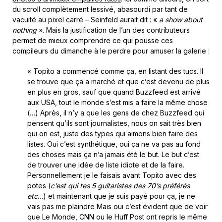
du scroll complètement lessivé, abasourdi par tant de
vacuité au pixel carré – Seinfeld aurait dit : «
a show about
nothing
». Mais la justification de l’un des contributeurs
permet de mieux comprendre ce qui pousse ces
compileurs du dimanche à le perdre pour amuser la galerie :
« Topito a commencé comme ça, en listant des tucs. Il
se trouve que ça a marché et que c’est devenu de plus
en plus en gros, sauf que quand Buzzfeed est arrivé
aux USA, tout le monde s’est mis a faire la même chose
(…) Après, il n’y a que les gens de chez Buzzfeed qui
pensent qu’ils sont journalistes, nous on sait très bien
qui on est, juste des types qui aimons bien faire des
listes. Oui c’est synthétique, oui ça ne va pas au fond
des choses mais ça n’a jamais été le but. Le but c’est
de trouver une idée de liste idiote et de la faire.
Personnellement je le faisais avant Topito avec des
potes (
c’est qui tes 5 guitaristes des 70’s préférés
etc
…) et maintenant que je suis payé pour ça, je ne
vais pas me plaindre Mais oui c’est évident que de voir
que Le Monde, CNN ou le Huff Post ont repris le même