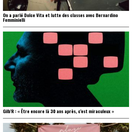
On a parlé Dolce Vita et lutte des classes avec Bernardino
Femminielli
Gilb’R : « Être encore là 30 ans après, c’est miraculeux »