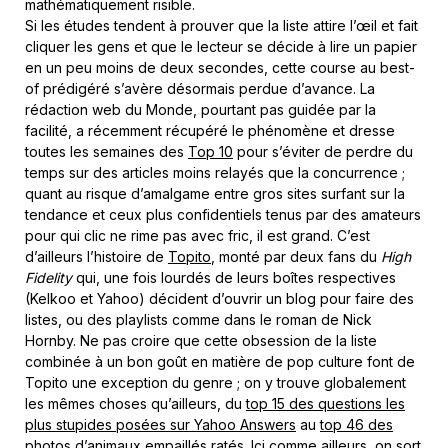
mathématiquement risible.
Si les études tendent à prouver que la liste attire l’œil et fait
cliquer les gens et que le lecteur se décide à lire un papier
en un peu moins de deux secondes, cette course au best-
of prédigéré s’avère désormais perdue d’avance. La
rédaction web du Monde, pourtant pas guidée par la
facilité, a récemment récupéré le phénomène et dresse
toutes les semaines des
Top 10
pour s’éviter de perdre du
temps sur des articles moins relayés que la concurrence ;
quant au risque d’amalgame entre gros sites surfant sur la
tendance et ceux plus confidentiels tenus par des amateurs
pour qui clic ne rime pas avec fric, il est grand. C’est
d’ailleurs l’histoire de
Topito
, monté par deux fans du
High
Fidelity
qui, une fois lourdés de leurs boîtes respectives
(Kelkoo et Yahoo) décident d’ouvrir un blog pour faire des
listes, ou des playlists comme dans le roman de Nick
Hornby. Ne pas croire que cette obsession de la liste
combinée à un bon goût en matière de pop culture font de
Topito une exception du genre ; on y trouve globalement
les mêmes choses qu’ailleurs, du
top 15 des questions les
plus stupides posées sur Yahoo Answers
au
top 46 des
photos d’animaux empaillés ratés
. Ici comme ailleurs, on sort