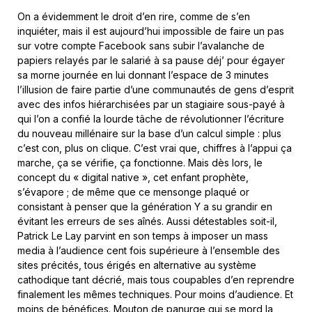
On a évidemment le droit d’en rire, comme de s’en
inquiéter, mais il est aujourd’hui impossible de faire un pas
sur votre compte Facebook sans subir l’avalanche de
papiers relayés par le salarié à sa pause déj’ pour égayer
sa morne journée en lui donnant l’espace de 3 minutes
l’illusion de faire partie d’une communautés de gens d’esprit
avec des infos hiérarchisées par un stagiaire sous-payé à
qui l’on a confié la lourde tâche de révolutionner l’écriture
du nouveau millénaire sur la base d’un calcul simple : plus
c’est con, plus on clique. C’est vrai que, chiffres à l’appui ça
marche, ça se vérifie, ça fonctionne. Mais dès lors, le
concept du « digital native », cet enfant prophète,
s’évapore ; de même que ce mensonge plaqué or
consistant à penser que la génération Y a su grandir en
évitant les erreurs de ses aînés. Aussi détestables soit-il,
Patrick Le Lay parvint en son temps à imposer un mass
media à l’audience cent fois supérieure à l’ensemble des
sites précités, tous érigés en alternative au système
cathodique tant décrié, mais tous coupables d’en reprendre
finalement les mêmes techniques. Pour moins d’audience. Et
moins de bénéfices. Mouton de panurge qui se mord la