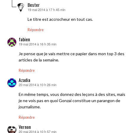
Bester
19 mai 2014 à 17 h 45 min
dit :
Le titre est accrocheur en tout cas.
Répondre
fabien
19 mai 2014 à 16 h 35 min
dit :
Je pense que je vais mettre ce papier dans mon top 3 des
articles de la semaine.
Répondre
Azadia
20 mai 2014 à 10 h 26 min
dit :
En même temps, vous donnez des leçons à des sites, mais
je ne vois pas en quoi Gonzai constitue un parangon de
journalisme.
Répondre
Vernon
20 mai 2014 à 10 h 57 min
dit :