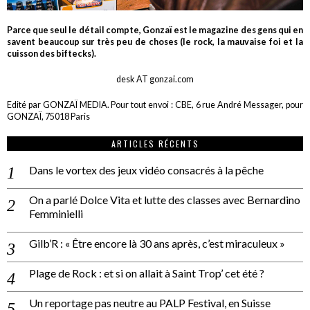
Parce que seul le détail compte, Gonzaï est le magazine des gens qui en
savent beaucoup sur très peu de choses (le rock, la mauvaise foi et la
cuisson des biftecks).
desk AT gonzai.com
Edité par GONZAÏ MEDIA. Pour tout envoi : CBE, 6 rue André Messager, pour
GONZAÏ, 75018 Paris
ARTICLES RÉCENTS
Dans le vortex des jeux vidéo consacrés à la pêche
On a parlé Dolce Vita et lutte des classes avec Bernardino
Femminielli
Gilb’R : « Être encore là 30 ans après, c’est miraculeux »
Plage de Rock : et si on allait à Saint Trop’ cet été ?
Un reportage pas neutre au PALP Festival, en Suisse