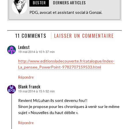
BESTER
DERNIERS ARTICLES
PDG, avocat et assistant social à Gonzaï.
11 COMMENTS
LAISSER UN COMMENTAIRE
Ledest
19 mai 2014 à 10 h 37 min
dit :
http://www.editionsladecouverte.fr/catalogue/index-
La_pensee_PowerPoint-9782707159533.html
Répondre
Blank Franck
19 mai 2014 à 15 h 52 min
dit :
Revient McLuhan ils sont devenu fou!!
Sinon je propose pour les chroniques à venir sur le même
sujet « Nouvelles du haut débile ».
Répondre