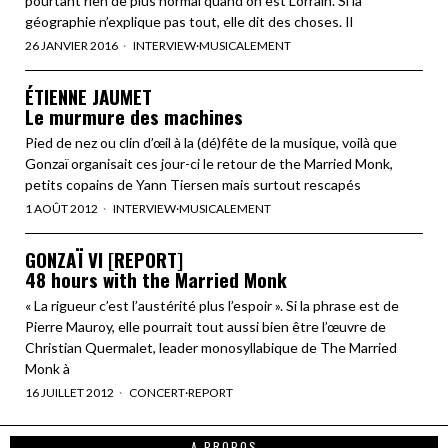
pourtant rien de plus normal quand on est Lorrain. Si la
géographie n’explique pas tout, elle dit des choses. Il
26 JANVIER 2016
INTERVIEW
·
MUSICALEMENT
ÉTIENNE JAUMET
Le murmure des machines
Pied de nez ou clin d’œil à la (dé)fête de la musique, voilà que
Gonzaï organisait ces jour-ci le retour de the Married Monk,
petits copains de Yann Tiersen mais surtout rescapés
1 AOÛT 2012
INTERVIEW
·
MUSICALEMENT
GONZAÏ VI [REPORT]
48 hours with the Married Monk
« La rigueur c’est l’austérité plus l’espoir ». Si la phrase est de
Pierre Mauroy, elle pourrait tout aussi bien être l’œuvre de
Christian Quermalet, leader monosyllabique de The Married
Monk à
16 JUILLET 2012
CONCERT
·
REPORT
A PROPOS