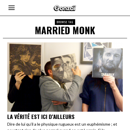
BROWSE TAG
MARRIED MONK
LA VÉRITÉ EST ICI D’AILLEURS
Dire de lui qu’il a le physique rugueux est un euphémisme ; et