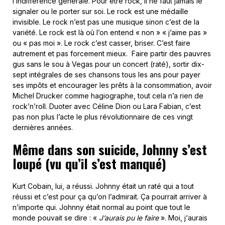
l’indifférence générale. Pour être rock, il ne faut jamais le
signaler ou le porter sur soi. Le rock est une médaille
invisible. Le rock n’est pas une musique sinon c’est de la
variété. Le rock est là où l’on entend « non » « j’aime pas »
ou « pas moi ». Le rock c’est casser, briser. C’est faire
autrement et pas forcement mieux.
Faire partir des pauvres
gus sans le sou à Vegas pour un concert (raté), sortir dix-
sept intégrales de ses chansons tous les ans pour payer
ses impôts et encourager les prêts à la consommation, avoir
Michel Drucker comme hagiographe, tout cela n’a rien de
rock’n’roll. Duoter avec Céline Dion ou Lara Fabian, c’est
pas non plus l’acte le plus révolutionnaire de ces vingt
dernières années.
Même dans son suicide, Johnny s’est
loupé (vu qu’il s’est manqué)
Kurt Cobain, lui, a réussi. Johnny était un raté qui a tout
réussi et c’est pour ça qu’on l’admirait. Ça pourrait arriver à
n’importe qui. Johnny était normal au point que tout le
monde pouvait se dire : «
J’aurais pu le faire
». Moi, j
‘aurais