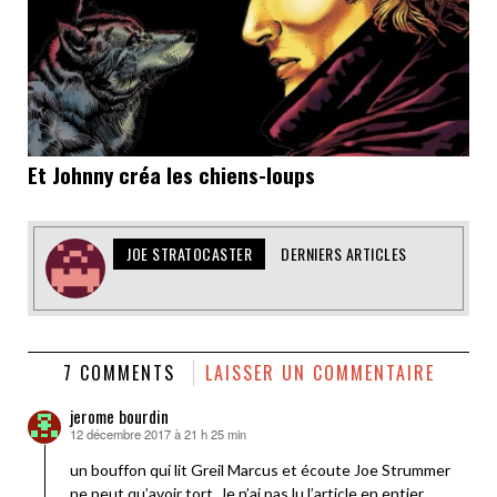
Et Johnny créa les chiens-loups
JOE STRATOCASTER
DERNIERS ARTICLES
7 COMMENTS
LAISSER UN COMMENTAIRE
jerome bourdin
12 décembre 2017 à 21 h 25 min
dit :
un bouffon qui lit Greil Marcus et écoute Joe Strummer
ne peut qu’avoir tort. Je n’ai pas lu l’article en entier.