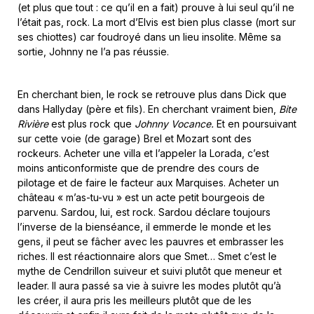
(et plus que tout : ce qu’il en a fait) prouve à lui seul qu’il ne
l’était pas, rock. La mort d’Elvis est bien plus classe (mort sur
ses chiottes) car foudroyé dans un lieu insolite. Même sa
sortie, Johnny ne l’a pas réussie.
En cherchant bien, le rock se retrouve plus dans Dick que
dans Hallyday (père et fils). En cherchant vraiment bien,
Bite
Rivière
est plus rock que
Johnny Vocance.
Et en poursuivant
sur cette voie (de garage) Brel et Mozart sont des
rockeurs. Acheter une villa et l’appeler la Lorada, c’est
moins anticonformiste que de prendre des cours de
pilotage et de faire le facteur aux Marquises. Acheter un
château « m’as-tu-vu » est un acte petit bourgeois de
parvenu. Sardou, lui, est rock. Sardou déclare toujours
l’inverse de la bienséance, il emmerde le monde et les
gens, il peut se fâcher avec les pauvres et embrasser les
riches. Il est réactionnaire alors que Smet… Smet c’est le
mythe de Cendrillon suiveur et suivi plutôt que meneur et
leader. Il aura passé sa vie à suivre les modes plutôt qu’à
les créer, il aura pris les meilleurs plutôt que de les