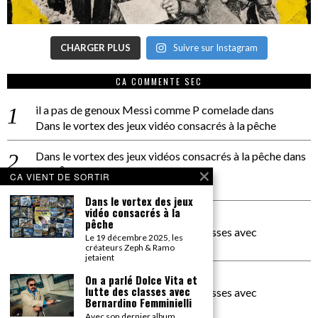
CHARGER PLUS
Suivre sur Instagram
CA COMMENTE SEC
il a pas de genoux Messi comme P comelade
dans
Dans le vortex des jeux vidéo consacrés à la pêche
Dans le vortex des jeux vidéos consacrés à la pêche
dans
PACÔME THIELLEMENT
CA VIENT DE SORTIR
La séance d’Hip Gnose
Dans le vortex des jeux
vidéo consacrés à la
La Patrie
dans
pêche
On a parlé Dolce Vita et lutte des classes avec
Le 19 décembre 2025, les
Bernardino Femminielli
créateurs Zeph & Ramo
jetaient
carte noire negra à l'o tiede
dans
On a parlé Dolce Vita et
lutte des classes avec
On a parlé Dolce Vita et lutte des classes avec
Bernardino Femminielli
Bernardino Femminielli
Avec son dernier album