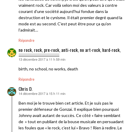
vraiment rock. Car voilà selon moi des valeurs à contre
courant d’une société aujourd’hui fondue dans la
destruction et le cynisme. Il était premier degré quand la
mode est au second. C’est peut être pour ça qu’on
l’admirait…
Répondre
no rock, rock, pre-rock, anti-rock, no art-rock, hard-rock,
;;;;;;;;;;;;;;;;;;;;;;;;;;;;;;;;;;;;;;;;;;;;;;
13 décembre 2017 à 11 h 59 min
dit :
birth, no school, no works, death
Répondre
Chris D.
14 décembre 2017 à 15 h 11 min
dit :
Ben moi je le trouve bien cet article. Et je suis pas le
premier défenseur de Gonzaï. Il explique bien pourquoi
Johnny avait autant de succès. Ce côté « faire semblant
de » tout en publiant de la bouse musicale en persuadant
les foules que « le rock, c’est lui » Bravo ! Rien à redire. Le