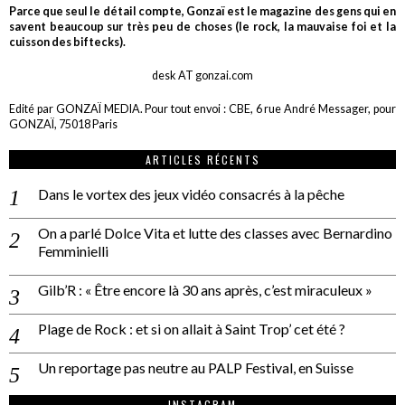
Parce que seul le détail compte, Gonzaï est le magazine des gens qui en
savent beaucoup sur très peu de choses (le rock, la mauvaise foi et la
cuisson des biftecks).
desk AT gonzai.com
Edité par GONZAÏ MEDIA. Pour tout envoi : CBE, 6 rue André Messager, pour
GONZAÏ, 75018 Paris
ARTICLES RÉCENTS
Dans le vortex des jeux vidéo consacrés à la pêche
On a parlé Dolce Vita et lutte des classes avec Bernardino
Femminielli
Gilb’R : « Être encore là 30 ans après, c’est miraculeux »
Plage de Rock : et si on allait à Saint Trop’ cet été ?
Un reportage pas neutre au PALP Festival, en Suisse
INSTAGRAM