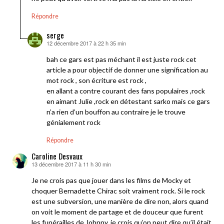
Répondre
serge
12 décembre 2017 à 22 h 35 min
dit :
bah ce gars est pas méchant il est juste rock cet
article a pour objectif de donner une signification au
mot rock , son écriture est rock ,
en allant a contre courant des fans populaires ,rock
en aimant Julie ,rock en détestant sarko mais ce gars
n’a rien d’un bouffon au contraire je le trouve
génialement rock
Répondre
Caroline Desvaux
13 décembre 2017 à 11 h 30 min
dit :
Je ne crois pas que jouer dans les films de Mocky et
choquer Bernadette Chirac soit vraiment rock. Si le rock
est une subversion, une manière de dire non, alors quand
on voit le moment de partage et de douceur que furent
les funérailles de Johnny, je crois qu’on peut dire qu’il était