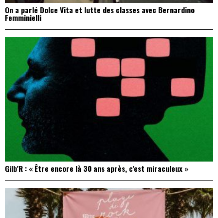
On a parlé Dolce Vita et lutte des classes avec Bernardino
Femminielli
Gilb’R : « Être encore là 30 ans après, c’est miraculeux »