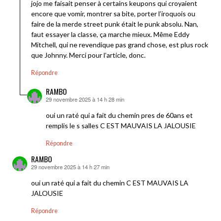
jojo me faisait penser à certains keupons qui croyaient
encore que vomir, montrer sa bite, porter l’iroquois ou
faire de la merde street punk était le punk absolu. Nan,
faut essayer la classe, ça marche mieux. Même Eddy
Mitchell, qui ne revendique pas grand chose, est plus rock
que Johnny. Merci pour l’article, donc.
Répondre
RAMBO
29 novembre 2025 à 14 h 28 min
dit :
oui un raté qui a fait du chemin pres de 60ans et
remplis le s salles C EST MAUVAIS LA JALOUSIE
Répondre
RAMBO
29 novembre 2025 à 14 h 27 min
dit :
oui un raté qui a fait du chemin C EST MAUVAIS LA
JALOUSIE
Répondre