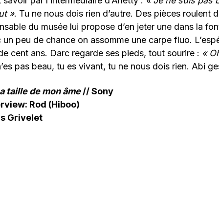
t savoir par l’intermédiaire d’Arletty :
« Je ne suis pas b
ut »
. Tu ne nous dois rien d’autre. Des pièces roulent 
onsable du musée lui propose d’en jeter une dans la fon
c un peu de chance on assomme une carpe fluo. L’esp
de cent ans. Darc regarde ses pieds, tout sourire :
« Oh
’es pas beau, tu es vivant, tu ne nous dois rien. Abi g
a taille de mon âme
// Sony
erview: Rod (Hiboo)
s Grivelet