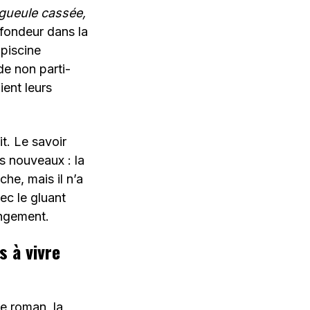
gueule cassée,
ofondeur dans la
 piscine
e non parti-
ient leurs
it. Le savoir
ns nouveaux : la
he, mais il n’a
ec le gluant
angement.
s à vivre
e roman, la