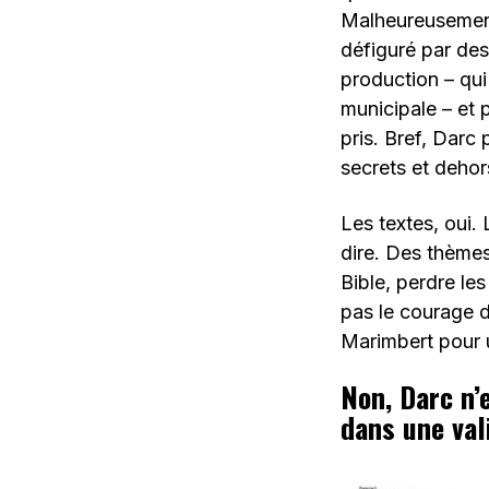
Malheureusement
défiguré par des
production – qui
municipale – et p
pris. Bref, Darc 
secrets et dehors 
Les textes, oui. L
dire. Des thèmes
Bible, perdre les
pas le courage d
Marimbert pour 
Non, Darc n’
dans une vali