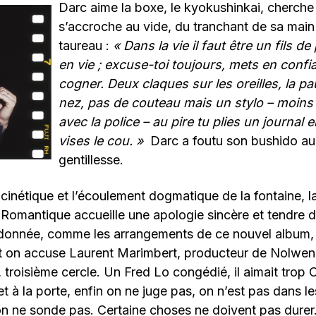
Darc aime la boxe, le kyokushinkai, cherche 
s’accroche au vide, du tranchant de sa mai
taureau :
« Dans la vie il faut être un fils d
en vie ; excuse-toi toujours, mets en conf
cogner. Deux claques sur les oreilles, la p
nez, pas de couteau mais un stylo – moin
avec la police – au pire tu plies un journal 
vises le cou. »
Darc a foutu son bushido au 
gentillesse.
e cinétique et l’écoulement dogmatique de la fontaine, 
Romantique accueille une apologie sincère et tendre de 
donnée, comme les arrangements de ce nouvel album, «
 on accuse Laurent Marimbert, producteur de Nolwenn
 troisième cercle. Un Fred Lo congédié, il aimait trop 
t à la porte, enfin on ne juge pas, on n’est pas dans le
n ne sonde pas. Certaine choses ne doivent pas durer