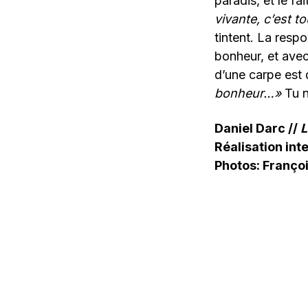
paradis, et le fai
vivante, c’est to
tintent. La resp
bonheur, et ave
d’une carpe est 
bonheur…»
Tu n
Daniel Darc //
L
Réalisation int
Photos: Françoi