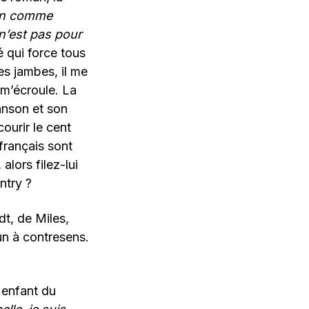
rien comme
 n’est pas pour
 qui force tous
les jambes, il me
e m’écroule. La
anson et son
ourir le cent
français sont
alors filez-lui
ntry ?
rdt, de Miles,
dun à contresens.
 enfant du