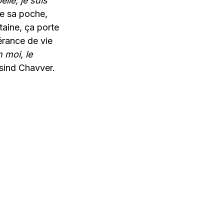
elle, je suis
de sa poche,
taine, ça porte
érance de vie
 moi, le
esind Chavver.