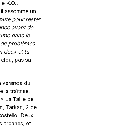
le K.O.,
n il assomme un
e pute pour rester
iance avant de
aume dans le
s de problèmes
en deux et tu
clou, pas sa
la véranda du
la traîtrise.
 La Taille de
, Tarkan, 2 be
Costello. Deux
s arcanes, et
.