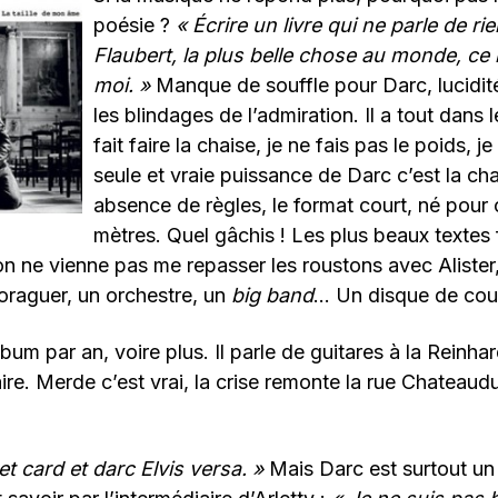
poésie ?
« Écrire un livre qui ne parle de 
Flaubert, la plus belle chose au monde, ce
moi. »
Manque de souffle pour Darc, lucidité
les blindages de l’admiration. Il a tout dans 
fait faire la chaise, je ne fais pas le poids, j
seule et vraie puissance de Darc c’est la ch
absence de règles, le format court, né pour c
mètres. Quel gâchis ! Les plus beaux textes 
’on ne vienne pas me repasser les roustons avec Alister, 
oraguer, un orchestre, un
big band
… Un disque de cou
album par an, voire plus. Il parle de guitares à la Reinha
faire. Merde c’est vrai, la crise remonte la rue Chateau
et card et darc Elvis versa. »
Mais Darc est surtout un