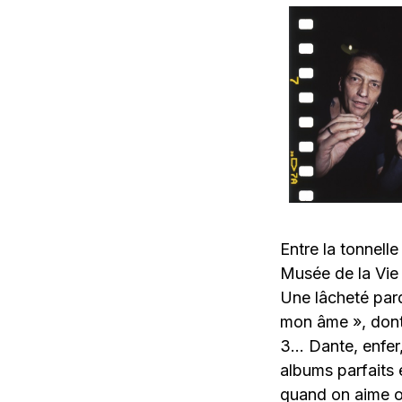
Entre la tonnell
Musée de la Vie 
Une lâcheté par
mon âme », dont
3… Dante, enfer,
albums parfaits e
quand on aime o