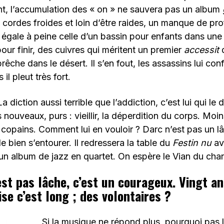
, l’accumulation des « on » ne sauvera pas un album
 cordes froides et loin d’être raides, un manque de pr
 égale à peine celle d’un bassin pour enfants dans une
our finir, des cuivres qui méritent un premier
accessit
d
prêche dans le désert. Il s’en fout, les assassins lui conf
il pleut très fort.
a diction aussi terrible que l’addiction, c’est lui qui le d
 nouveaux, purs : vieillir, la déperdition du corps. Moi
 copains. Comment lui en vouloir ? Darc n’est pas un lâc
e bien s’entourer. Il redressera la table du
Festin nu
av
un album de jazz en quartet. On espère le Vian du ch
est pas lâche, c’est un courageux. Vingt an
se c’est long ; des volontaires ?
Si la musique ne répond plus, pourquoi pas l