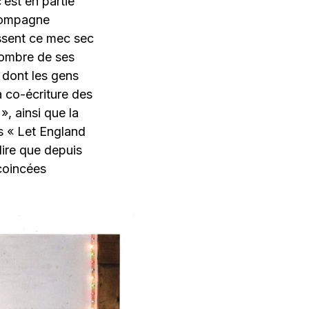
est en partie
ccompagne
issent ce mec sec
nombre de ses
 dont les gens
a co-écriture des
, ainsi que la
s « Let England
dire que depuis
 coincées