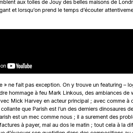
mblent aux toiles de Jouy des belles maisons de Londre
égant et lorsqu’on prend le temps d’écouter attentiveme
 » ne fait pas exception. On y trouve un featuring – l
dre hommage à feu Mark Linkous, des ambiances de 
avec Mick Harvey en acteur principal ; avec comme à 
s collante que Parish est l’un des derniers dinosaures d
arish est un mec comme nous ; il a surement des prob
actures à payer, mal au dos le matin ; tout cela à la di
nue d’évacuer son quotidien dans des compositions au