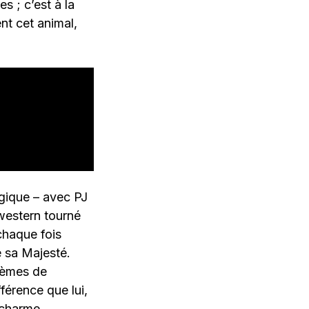
s ; c’est à la
nt cet animal,
ogique – avec PJ
western tourné
chaque fois
e sa Majesté.
lèmes de
fférence que lui,
 charme