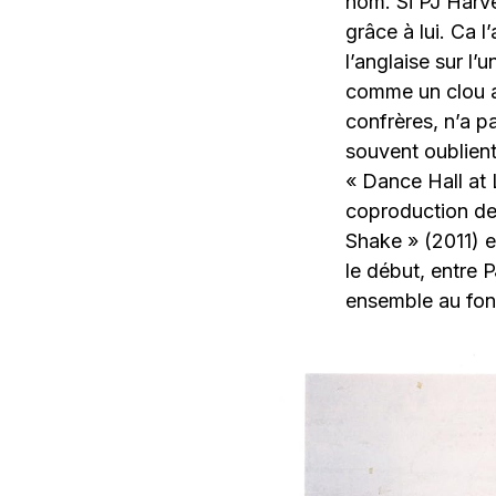
nom. Si PJ Harve
grâce à lui. Ca 
l’anglaise sur l
comme un clou a
confrères, n’a 
souvent oublient 
« Dance Hall at
coproduction de
Shake » (2011) e
le début, entre 
ensemble au fon