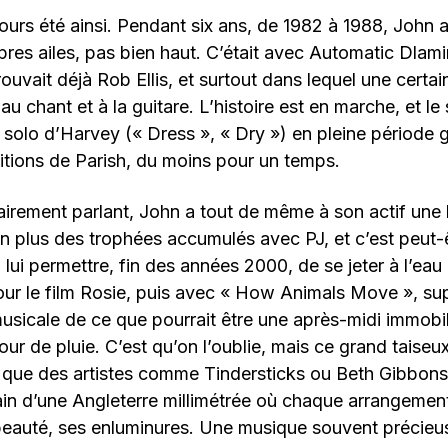
ujours été ainsi. Pendant six ans, de 1982 à 1988, Joh
pres ailes, pas bien haut. C’était avec Automatic Dlami
rouvait déjà Rob Ellis, et surtout dans lequel une certa
er au chant et à la guitare. L’histoire est en marche, et l
solo d’Harvey (« Dress », « Dry ») en pleine période g
itions de Parish, du moins pour un temps.
irement parlant, John a tout de même à son actif une 
n plus des trophées accumulés avec PJ, et c’est peut-ê
 lui permettre, fin des années 2000, de se jeter à l’eau
our le film Rosie, puis avec « How Animals Move », su
musicale de ce que pourrait être une après-midi immobil
our de pluie. C’est qu’on l’oublie, mais ce grand taiseu
que des artistes comme Tindersticks ou Beth Gibbons
tain d’une Angleterre millimétrée où chaque arrangement
beauté, ses enluminures. Une musique souvent précieus