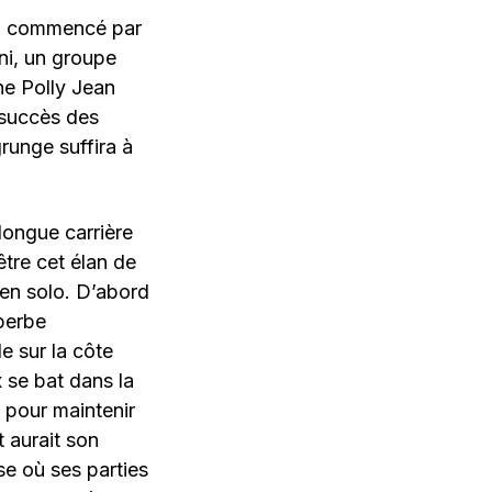
n a commencé par
ni, un groupe
ine Polly Jean
e succès des
runge suffira à
longue carrière
tre cet élan de
 en solo. D’abord
perbe
e sur la côte
x se bat dans la
 pour maintenir
 aurait son
e où ses parties