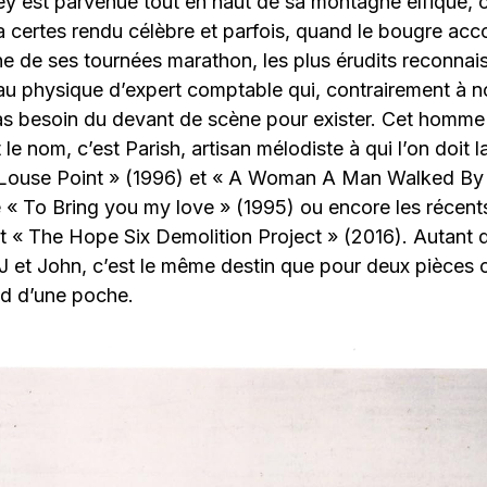
y est parvenue tout en haut de sa montagne elfique, c’
l’a certes rendu célèbre et parfois, quand le bougre a
’une de ses tournées marathon, les plus érudits reconna
u physique d’expert comptable qui, contrairement à 
pas besoin du devant de scène pour exister. Cet homme
le nom, c’est Parish, artisan mélodiste à qui l’on doit l
 Louse Point » (1996) et « A Woman A Man Walked By »
 « To Bring you my love » (1995) ou encore les récent
t « The Hope Six Demolition Project » (2016). Autant 
PJ et John, c’est le même destin que pour deux pièces
d d’une poche.