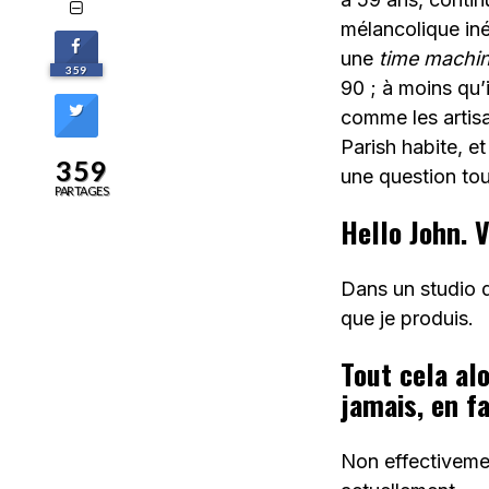
mélancolique in
une
time machi
359
90 ; à moins qu’
comme les artisa
Parish habite, e
359
une question to
PARTAGES
Hello John. V
Dans un studio d
que je produis.
Tout cela alo
jamais, en fa
Non effectivemen