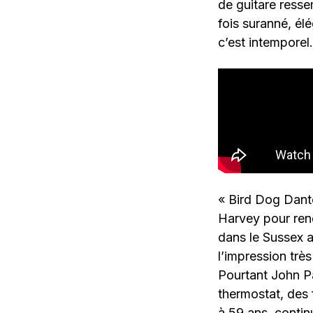
de guitare resse
fois suranné, él
c’est intemporel.
« Bird Dog Dante
Harvey pour ren
dans le Sussex 
l’impression trè
Pourtant John P
thermostat, des f
à 59 ans, conti