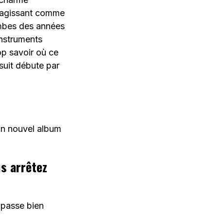
o agissant comme
limbes des années
instruments
op savoir où ce
 suit débute par
 un nouvel album
us arrêtez
 passe bien