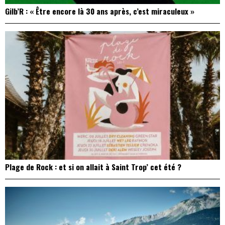
Gilb’R : « Être encore là 30 ans après, c’est miraculeux »
Plage de Rock : et si on allait à Saint Trop’ cet été ?