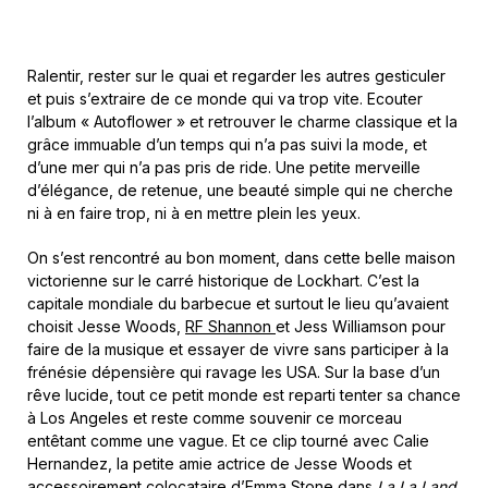
Ralentir, rester sur le quai et regarder les autres gesticuler
et puis s’extraire de ce monde qui va trop vite. Ecouter
l’album « Autoflower » et retrouver le charme classique et la
grâce immuable d’un temps qui n’a pas suivi la mode, et
d’une mer qui n’a pas pris de ride. Une petite merveille
d’élégance, de retenue, une beauté simple qui ne cherche
ni à en faire trop, ni à en mettre plein les yeux.
On s’est rencontré au bon moment, dans cette belle maison
victorienne sur le carré historique de Lockhart. C’est la
capitale mondiale du barbecue et surtout le lieu qu’avaient
choisit Jesse Woods,
RF Shannon
et Jess Williamson pour
faire de la musique et essayer de vivre sans participer à la
frénésie dépensière qui ravage les USA. Sur la base d’un
rêve lucide, tout ce petit monde est reparti tenter sa chance
à Los Angeles et reste comme souvenir ce morceau
entêtant comme une vague. Et ce clip tourné avec Calie
Hernandez, la petite amie actrice de
Jesse Woods et
accessoirement
colocataire d’Emma Stone dans
La La Land
.