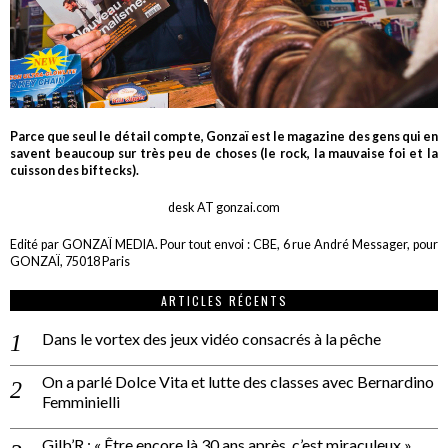
Parce que seul le détail compte, Gonzaï est le magazine des gens qui en
savent beaucoup sur très peu de choses (le rock, la mauvaise foi et la
cuisson des biftecks).
desk AT gonzai.com
Edité par GONZAÏ MEDIA. Pour tout envoi : CBE, 6 rue André Messager, pour
GONZAÏ, 75018 Paris
ARTICLES RÉCENTS
Dans le vortex des jeux vidéo consacrés à la pêche
On a parlé Dolce Vita et lutte des classes avec Bernardino
Femminielli
Gilb’R : « Être encore là 30 ans après, c’est miraculeux »