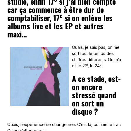
studio, enfin 17
si j’ai bien compté
car ça commence à être dur de
e
comptabiliser, 17
si on enlève les
albums live et les EP et autres
maxi…
Ouais, je sais pas, on me
sort tout le temps des
chiffres différents. On m’a
e
e
dit le 21
, le 24
…
A ce stade, est-
on encore
stressé quand
on sort un
disque ?
Ouais, l’expérience ne change rien. C’est là, comme le trac.
Ça ne s’atténue pas.