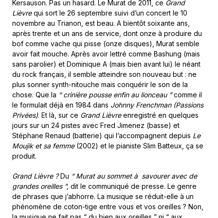
Kersauson. Pas un hasard. Le Murat de 2011, ce
Grand
Lièvre
qui sort le 26 septembre suivi d’un concert le 10
novembre au Trianon, est beau. A bientôt soixante ans,
après trente et un ans de service, dont onze à produire du
bof comme vache qui pisse (onze disques), Murat semble
avoir fait mouche. Après avoir lettré comme Bashung (mais
sans parolier) et Dominique A (mais bien avant lui) le néant
du rock français, il semble atteindre son nouveau but : ne
plus sonner synth-nitouche mais conquérir le son de la
chose. Que
la
“ crinière pousse enfin au lionceau ”
comme il
le formulait déjà en 1984 dans
Johnny Frenchman (Passions
Privées)
. Et là, sur ce
Grand Lièvre
enregistré en quelques
jours sur un 24 pistes avec Fred Jimenez (basse) et
Stéphane Renaud (batterie) qui l’accompagnent depuis
Le
Moujik et sa femme
(2002) et le pianiste Slim Batteux, ça se
produit.
Grand Lièvre ?
Du
“ Murat au sommet à
savourer avec de
grandes oreilles ”,
dit le communiqué de presse. Le genre
de phrases que j’abhorre. La musique se réduit-elle à un
phénomène de coton-tige entre vous et vos oreilles ? Non,
la musique ne fait pas “ du bien aux oreilles ” ni “ aux