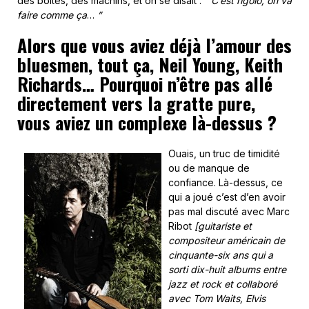
des boîtes, des machins, et on se disait :
“ C’est rigolo, on va
faire comme ça
…
”
Alors que vous aviez déjà l’amour des
bluesmen, tout ça, Neil Young, Keith
Richards… Pourquoi n’être pas allé
directement vers la gratte pure,
vous aviez un complexe là-dessus ?
Ouais, un truc de timidité
ou de manque de
confiance. Là-dessus, ce
qui a joué c’est d’en avoir
pas mal discuté avec Marc
Ribot
[guitariste et
compositeur américain de
cinquante-six ans qui a
sorti dix-huit albums entre
jazz et rock et collaboré
avec Tom Waits, Elvis