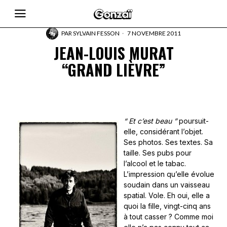
PAR
SYLVAIN FESSON
7 NOVEMBRE 2011
JEAN-LOUIS MURAT
“GRAND LIÈVRE”
“ Et c’est beau ”
poursuit-
elle, considérant l’objet.
Ses photos. Ses textes. Sa
taille. Ses pubs pour
l’alcool et le tabac.
L’impression qu’elle évolue
soudain dans un vaisseau
spatial. Vole. Eh oui, elle a
quoi la fille, vingt-cinq ans
à tout casser ? Comme moi