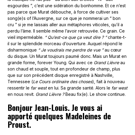
esgourdes ”, c’est une sidération du bonhomme. Et ce n’est
pas parce que Murat débouche, à force de cultiver ses
song(e)s of l’Auvergne, sur ce que je nommerai un “ bon
cru ” si je me laissais aller aux métaphores viticoles, qu’il a
perdu l’âme. Il semble même l’avoir retrouvée. Ce grain. Ce
vieil imperméable.
“ Qu’est-ce que ça veut dire ? ”
chante-t-
il sur le splendide morceau d’ouverture. Auquel répond le
disharmonique
“ Je voudrais me perdre de vue ”
au cœur
du disque. Un Murat toujours paumé donc. Mais un Murat en
grande forme, forever Young. Qui avec ce
Grand Lièvre
au
son chaud et souple, tout en profondeur de champ, plus
que sur son précédent disque enregistré à Nashville,
Tennessee (
Le Cours ordinaire des choses
), fait à nouveau
ressentir le
far west
en lui. Sa grande santé. Alors le
far west
en nous revit.
Grand Lièvre
?
Beau fix(e). Le show continue.
Bonjour Jean-Louis. Je vous ai
apporté quelques Madeleines de
Proust.