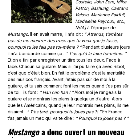
Costello, John Zorn, Mike
Patton, Bashung, Caetano
Veloso, Marianne Faitfull,
Madeleine Peyroux, etc.,
NdA]
à l’époque de
Mustango
. Il en avait marre, il m’a dit :
“ Attends, t’arrêtes
pas de me montrer des trucs que tu veux que je fasse,
pourquoi tu les fais pas toi-même ? ”
Pendant plusieurs jours
il m’a bombardé comme ça :
“ T’as qu’à le faire toi-même. ”
Et on a fini par enregistrer un titre tous les deux. Face à
face. Chacun sa guitare. Mais si j’ai pu faire ça avec Ribot,
c’est que c’était bien. En fait le problème c’est la mentalité
des musicos français. Avant j’étais pas sûr de moi à la
guitare, et tu sais comment font les mecs quand t’es pas sûr
de toi : ils font :
“ Han han han ! ”
Alors moi je rangeais la
guitare et je montrais les plans à quelqu’un d’autre. Alors
que les Américains, quand je leur montrais mes plans, ils me
disaient :
“ T’es taré, pourquoi tu joues pas ?! ”
En France
t’as jamais un mec qui va te dire :
“ Pourquoi tu joues pas ? ”
Mustango
a donc ouvert un nouveau