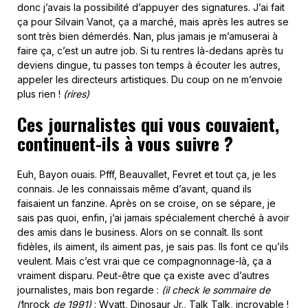
donc j’avais la possibilité d’appuyer des signatures. J’ai fait
ça pour Silvain Vanot, ça a marché, mais après les autres se
sont très bien démerdés. Nan, plus jamais je m’amuserai à
faire ça, c’est un autre job. Si tu rentres là-dedans après tu
deviens dingue, tu passes ton temps à écouter les autres,
appeler les directeurs artistiques. Du coup on ne m’envoie
plus rien !
(rires)
Ces journalistes qui vous couvaient,
continuent-ils à vous suivre ?
Euh, Bayon ouais. Pfff, Beauvallet, Fevret et tout ça, je les
connais. Je les connaissais même d’avant, quand ils
faisaient un fanzine. Après on se croise, on se sépare, je
sais pas quoi, enfin, j’ai jamais spécialement cherché à avoir
des amis dans le business. Alors on se connaît. Ils sont
fidèles, ils aiment, ils aiment pas, je sais pas. Ils font ce qu’ils
veulent. Mais c’est vrai que ce compagnonnage-là, ça a
vraiment disparu. Peut-être que ça existe avec d’autres
journalistes, mais bon regarde :
(il check le sommaire de
l’
Inrock
de 1991)
: Wyatt, Dinosaur Jr., Talk Talk, incroyable !