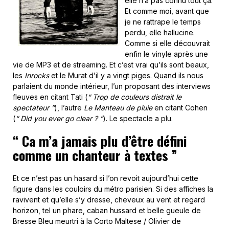
elle n’a pas connu tout ça.
Et comme moi, avant que
je ne rattrape le temps
perdu, elle hallucine.
Comme si elle découvrait
enfin le vinyle après une
vie de MP3 et de streaming. Et c’est vrai qu’ils sont beaux,
les
Inrocks
et le Murat d’il y a vingt piges. Quand ils nous
parlaient du monde intérieur, l’un proposant des interviews
fleuves en citant Tati (
“ Trop de couleurs distrait le
spectateur ”
), l’autre
Le Manteau de pluie
en citant Cohen
(
“ Did you ever go clear ? ”
). Le spectacle a plu.
“ Ca m’a jamais plu d’être défini
comme un chanteur à textes ”
Et ce n’est pas un hasard si l’on revoit aujourd’hui cette
figure dans les couloirs du métro parisien. Si des affiches la
ravivent et qu’elle s’y dresse, cheveux au vent et regard
horizon, tel un phare, caban hussard et belle gueule de
Bresse Bleu meurtri à la Corto Maltese / Olivier de