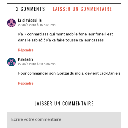
2 COMMENTS
LAISSER UN COMMENTAIRE
la clavicouille
22 août 2018 à 15 h 51 min
dit :
y’a » connard.ass qui mont mobile fone leur fone il est
dans le sable!!! y’a ka faire tousse ça leur cassés
Répondre
Pakdedix
27 août 2018 à 23 h 36 min
dit :
Pour commander son Gonzai du mois, devient JackDaniels
Répondre
LAISSER UN COMMENTAIRE