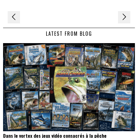
Navigation
de
LATEST FROM BLOG
l’article
Dans le vortex des jeux vidéo consacrés à la pêche