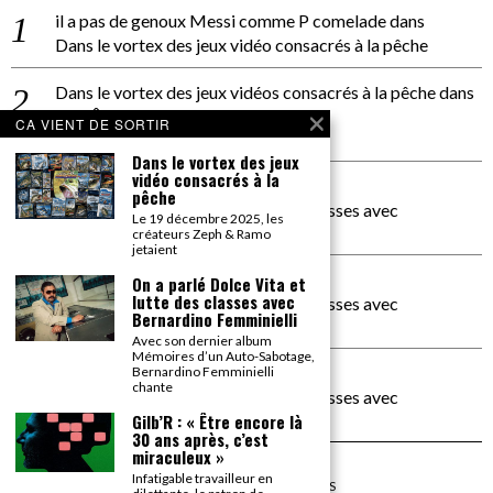
il a pas de genoux Messi comme P comelade
dans
Dans le vortex des jeux vidéo consacrés à la pêche
Dans le vortex des jeux vidéos consacrés à la pêche
dans
PACÔME THIELLEMENT
CA VIENT DE SORTIR
La séance d’Hip Gnose
Dans le vortex des jeux
vidéo consacrés à la
La Patrie
dans
pêche
On a parlé Dolce Vita et lutte des classes avec
Le 19 décembre 2025, les
Bernardino Femminielli
créateurs Zeph & Ramo
jetaient
carte noire negra à l'o tiede
dans
On a parlé Dolce Vita et
lutte des classes avec
On a parlé Dolce Vita et lutte des classes avec
Bernardino Femminielli
Bernardino Femminielli
Avec son dernier album
Mémoires d’un Auto-Sabotage,
moise et son mascaré
dans
Bernardino Femminielli
chante
On a parlé Dolce Vita et lutte des classes avec
Bernardino Femminielli
Gilb’R : « Être encore là
30 ans après, c’est
miraculeux »
Infatigable travailleur en
©
2026
TOUS DROITS RÉSERVÉS