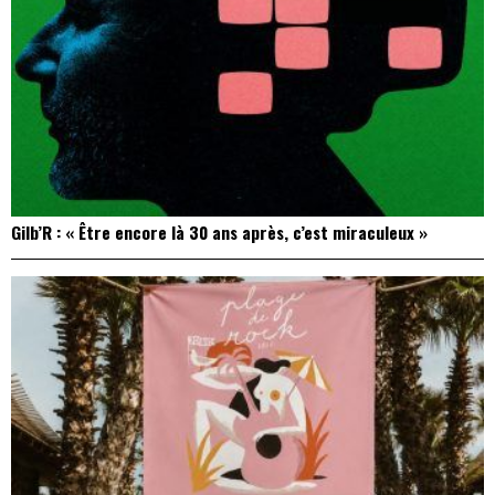
Gilb’R : « Être encore là 30 ans après, c’est miraculeux »