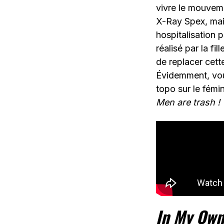
vivre le mouveme
X-Ray Spex, mais
hospitalisation 
réalisé par la fi
de replacer cett
Évidemment, vou
topo sur le fémi
Men are trash !
In My Own