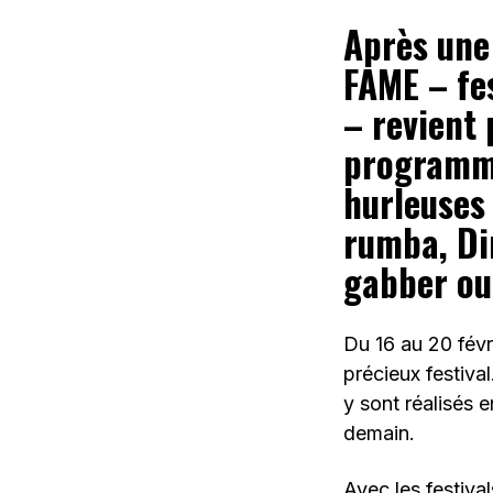
Après une 
FAME – fes
– revient 
programme
hurleuses 
rumba, Di
gabber ou
Du 16 au 20 févri
précieux festiva
y sont réalisés 
demain.
Avec les festiva