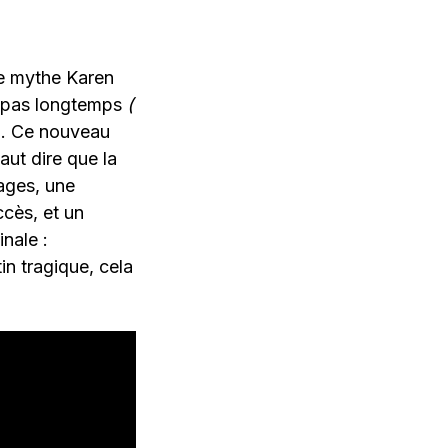
 le mythe Karen
 a pas longtemps
(
). Ce nouveau
faut dire que la
mages, une
cès, et un
nale :
tin tragique, cela