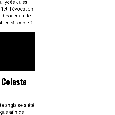
u lycée Jules
fet, l’évocation
ait beaucoup de
st-ce si simple ?
 Celeste
te anglaise a été
gué afin de