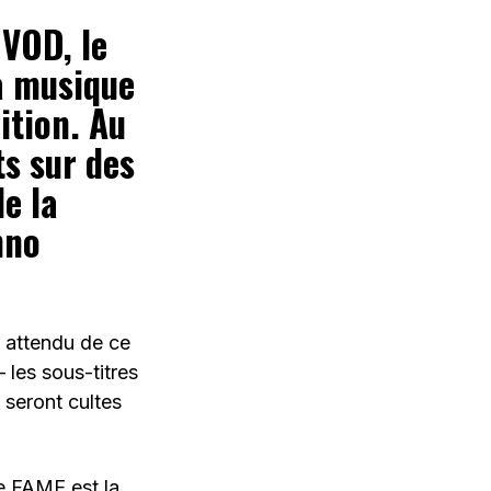
 VOD, le
la musique
ition. Au
s sur des
de la
hno
t attendu de ce
 les sous-titres
 seront cultes
le FAME est la