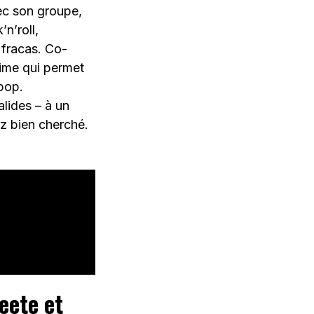
ec son groupe,
n’roll,
 fracas. Co-
time qui permet
 pop.
lides – à un
ez bien cherché.
eete et