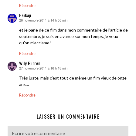
Répondre
Peikaji
26 novembre 2011 à 14 h 55 min
dit :
et je parle de ce film dans mon commentaire de l’article de
septembre, je suis en avance sur mon temps, je veux
qu’on m’acclame!
Répondre
Wily Burren
27 novembre 2011 à 16 h 18 min
dit :
Très juste, mais c’est tout de même un film vieux de onze
ans…
Répondre
LAISSER UN COMMENTAIRE