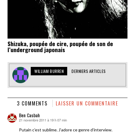
Shizuka, poupée de cire, poupée de son de
l’underground japonais
WILLIAM BURREN
DERNIERS ARTICLES
3 COMMENTS
LAISSER UN COMMENTAIRE
Ben Casbah
21 novembre 2011 à 19 h 07 min
dit :
Putain c’est sublime. J’adore ce genre d’interview.