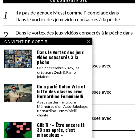
CA COMMENTE SEC
il a pas de genoux Messi comme P comelade
dans
Dans le vortex des jeux vidéo consacrés à la pêche
Dans le vortex des jeux vidéos consacrés à la pêche
dans
PACÔME THIELLEMENT
CA VIENT DE SORTIR
La séance d’Hip Gnose
Dans le vortex des jeux
vidéo consacrés à la
La Patrie
dans
pêche
On a parlé Dolce Vita et lutte des classes avec
Le 19 décembre 2025, les
Bernardino Femminielli
créateurs Zeph & Ramo
jetaient
carte noire negra à l'o tiede
dans
On a parlé Dolce Vita et
lutte des classes avec
On a parlé Dolce Vita et lutte des classes avec
Bernardino Femminielli
Bernardino Femminielli
Avec son dernier album
Mémoires d’un Auto-Sabotage,
moise et son mascaré
dans
Bernardino Femminielli
chante
On a parlé Dolce Vita et lutte des classes avec
Bernardino Femminielli
Gilb’R : « Être encore là
30 ans après, c’est
miraculeux »