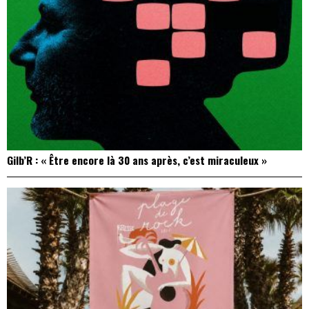
Gilb’R : « Être encore là 30 ans après, c’est miraculeux »