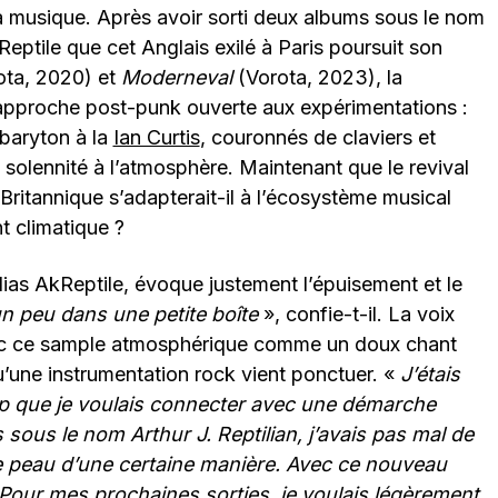
la musique. Après avoir sorti deux albums sous le nom
kReptile que cet Anglais exilé à Paris poursuit son
ta, 2020) et
Moderneval
(Vorota, 2023), la
approche post-punk ouverte aux expérimentations :
 baryton à la
Ian Curtis
, couronnés de claviers et
 solennité à l’atmosphère. Maintenant que le revival
ritannique s’adapterait-il à l’écosystème musical
 climatique ?
alias AkReptile, évoque justement l’épuisement et le
 un peu dans une petite boîte
», confie-t-il. La voix
vec ce sample atmosphérique comme un doux chant
u’une instrumentation rock vient ponctuer. «
J’étais
ap que je voulais connecter avec une démarche
is sous le nom Arthur J. Reptilian, j’avais pas mal de
de peau d’une certaine manière. Avec ce nouveau
 Pour mes prochaines sorties, je voulais légèrement