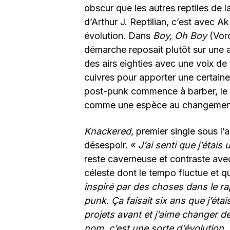
obscur que les autres reptiles de 
d’Arthur J. Reptilian, c’est avec A
évolution. Dans
Boy, Oh Boy
(Voro
démarche reposait plutôt sur une 
des airs eighties avec une voix de
cuivres pour apporter une certaine
post-punk commence à barber, le B
comme une espèce au changement
Knackered
, premier single sous l’
désespoir. «
J’ai senti que j’étais
reste caverneuse et contraste a
céleste dont le tempo fluctue et q
inspiré par des choses dans le r
punk
.
Ça faisait six ans que j’éta
projets avant et j’aime changer 
nom, c’est une sorte d’évolution.