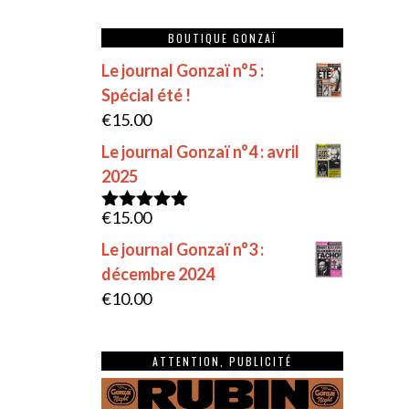
BOUTIQUE GONZAÏ
Le journal Gonzaï n°5 :
Spécial été !
€
15.00
Le journal Gonzaï n°4 : avril
2025
€
15.00
Note
5.00
sur 5
Le journal Gonzaï n°3 :
décembre 2024
€
10.00
ATTENTION, PUBLICITÉ