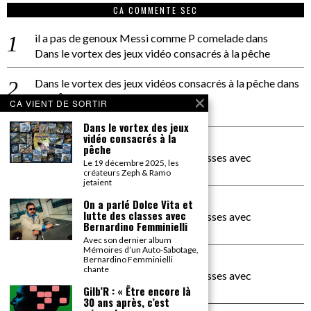
CA COMMENTE SEC
il a pas de genoux Messi comme P comelade
dans
Dans le vortex des jeux vidéo consacrés à la pêche
Dans le vortex des jeux vidéos consacrés à la pêche
dans
PACÔME THIELLEMENT
CA VIENT DE SORTIR
La séance d’Hip Gnose
Dans le vortex des jeux
vidéo consacrés à la
La Patrie
dans
pêche
On a parlé Dolce Vita et lutte des classes avec
Le 19 décembre 2025, les
Bernardino Femminielli
créateurs Zeph & Ramo
jetaient
carte noire negra à l'o tiede
dans
On a parlé Dolce Vita et
lutte des classes avec
On a parlé Dolce Vita et lutte des classes avec
Bernardino Femminielli
Bernardino Femminielli
Avec son dernier album
Mémoires d’un Auto-Sabotage,
moise et son mascaré
dans
Bernardino Femminielli
chante
On a parlé Dolce Vita et lutte des classes avec
Bernardino Femminielli
Gilb’R : « Être encore là
30 ans après, c’est