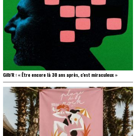
Gilb’R : « Être encore là 30 ans après, c’est miraculeux »