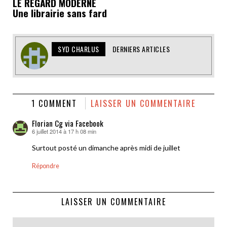
LE REGARD MODERNE
Une librairie sans fard
SYD CHARLUS
DERNIERS ARTICLES
1 COMMENT
LAISSER UN COMMENTAIRE
Florian Cg via Facebook
6 juillet 2014 à 17 h 08 min
dit :
Surtout posté un dimanche après midi de juillet
Répondre
LAISSER UN COMMENTAIRE