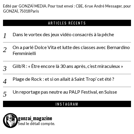
Edité par GONZAÏ MEDIA. Pour tout envoi : CBE, 6 rue André Messager, pour
GONZAÏ, 75018 Paris
ARTICLES RÉCENTS
Dans le vortex des jeux vidéo consacrés à la pêche
On a parlé Dolce Vita et lutte des classes avec Bernardino
Femminielli
Gilb’R : « Être encore là 30 ans après, c’est miraculeux »
Plage de Rock : et si on allait à Saint Trop’ cet été ?
Un reportage pas neutre au PALP Festival, en Suisse
INSTAGRAM
gonzai_magazine
Seul le détail compte.