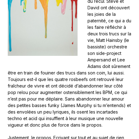
du recul. Steve et
David ont découvert
les joies de la
paternité, ce qui a du
les faire réfléchir à
deux trois trucs sur la
vie, Matt Hainsby (le
bassiste) orchestre
son side-project
Ampersand et Lee
Adams doit sûrement
être en train de fouiner des trucs dans son coin, lui aussi.
Toujours est-il que les quatre rosbeefs ont retrouvé leur
fraîcheur de vivre et ont décidé d’abandonner leur côté
pop relou pour augmenter ostensiblement les BPM, ce qui
n’est pas pour me déplaire. Sans abandonner leur amour
des petites basses funky (James Murphy si tu m’entends) et
des envolées un peu lyriques, ils osent les incartades
techno et acid qui insufflent à leur musique une nouvelle
vigueur et donc plus de force dans le propos.
Justement, le propos. Ecrivant sur tout et au sujet de rien,