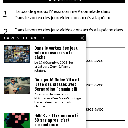
il a pas de genoux Messi comme P comelade
dans
Dans le vortex des jeux vidéo consacrés à la pêche
Dans le vortex des jeux vidéos consacrés à la pêche
dans
PACÔME THIELLEMENT
CA VIENT DE SORTIR
La séance d’Hip Gnose
Dans le vortex des jeux
vidéo consacrés à la
La Patrie
dans
pêche
On a parlé Dolce Vita et lutte des classes avec
Le 19 décembre 2025, les
Bernardino Femminielli
créateurs Zeph & Ramo
jetaient
carte noire negra à l'o tiede
dans
On a parlé Dolce Vita et
lutte des classes avec
On a parlé Dolce Vita et lutte des classes avec
Bernardino Femminielli
Bernardino Femminielli
Avec son dernier album
Mémoires d’un Auto-Sabotage,
moise et son mascaré
dans
Bernardino Femminielli
chante
On a parlé Dolce Vita et lutte des classes avec
Bernardino Femminielli
Gilb’R : « Être encore là
30 ans après, c’est
miraculeux »