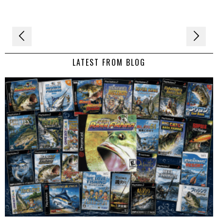
Navigation
de
LATEST FROM BLOG
l’article