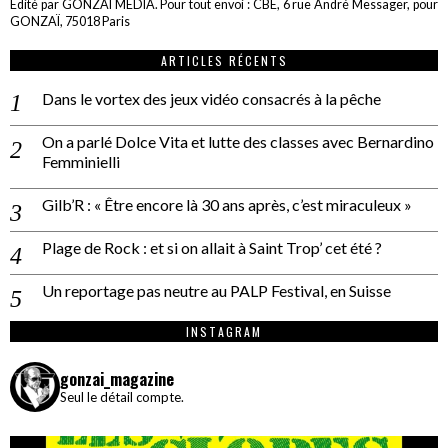
Edité par GONZAÏ MEDIA. Pour tout envoi : CBE, 6 rue André Messager, pour
GONZAÏ, 75018 Paris
ARTICLES RÉCENTS
Dans le vortex des jeux vidéo consacrés à la pêche
On a parlé Dolce Vita et lutte des classes avec Bernardino
Femminielli
Gilb’R : « Être encore là 30 ans après, c’est miraculeux »
Plage de Rock : et si on allait à Saint Trop’ cet été ?
Un reportage pas neutre au PALP Festival, en Suisse
INSTAGRAM
gonzai_magazine
Seul le détail compte.