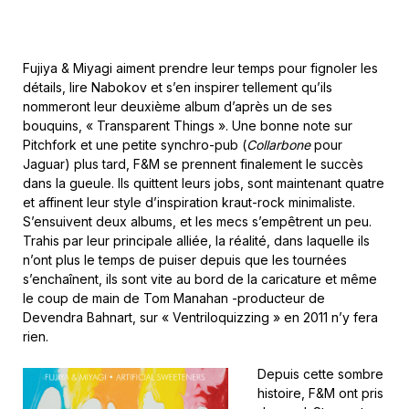
Fujiya & Miyagi aiment prendre leur temps pour fignoler les
détails, lire Nabokov et s’en inspirer tellement qu’ils
nommeront leur deuxième album d’après un de ses
bouquins, « Transparent Things ». Une bonne note sur
Pitchfork et une petite synchro-pub (
Collarbone
pour
Jaguar) plus tard, F&M se prennent finalement le succès
dans la gueule. Ils quittent leurs jobs, sont maintenant quatre
et affinent leur style d’inspiration kraut-rock minimaliste.
S’ensuivent deux albums, et les mecs s’empêtrent un peu.
Trahis par leur principale alliée, la réalité, dans laquelle ils
n’ont plus le temps de puiser depuis que les tournées
s’enchaînent, ils sont vite au bord de la caricature et même
le coup de main de Tom Manahan -producteur de
Devendra Bahnart, sur « Ventriloquizzing » en 2011 n’y fera
rien.
Depuis cette sombre
histoire, F&M ont pris