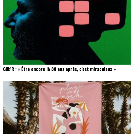
Gilb’R : « Être encore là 30 ans après, c’est miraculeux »