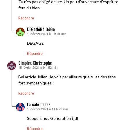
Tu n’es pas obligé de lire. Un peu d’ouverture d’esprit te
fera du bien.
Répondre
DEGéNéRé GéGé
15 février 2021 à 9 h 04 min
dit :
DEGAGE
Répondre
Simplex Christophe
15 février 2021 à 9 h 52 min
dit :
Bel article Julien. Je vois par ailleurs que tu as des fans
fort sympathiques !
Répondre
La cale basse
15 février 2021 à 11 h 22 min
dit :
Support nos Generation i_d!
Répondre