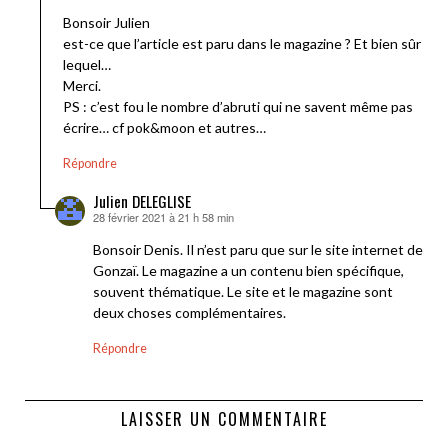
Bonsoir Julien
est-ce que l’article est paru dans le magazine ? Et bien sûr
lequel…
Merci.
PS : c’est fou le nombre d’abruti qui ne savent même pas
écrire… cf pok&moon et autres…
Répondre
Julien DELEGLISE
28 février 2021 à 21 h 58 min
dit :
Bonsoir Denis. Il n’est paru que sur le site internet de
Gonzaï. Le magazine a un contenu bien spécifique,
souvent thématique. Le site et le magazine sont
deux choses complémentaires.
Répondre
LAISSER UN COMMENTAIRE