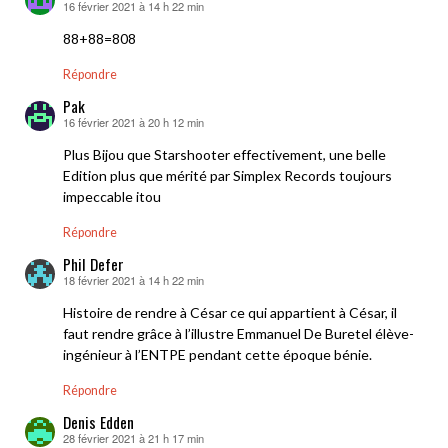
16 février 2021 à 14 h 22 min
dit :
88+88=808
Répondre
Pak
16 février 2021 à 20 h 12 min
dit :
Plus Bijou que Starshooter effectivement, une belle
Edition plus que mérité par Simplex Records toujours
impeccable itou
Répondre
Phil Defer
18 février 2021 à 14 h 22 min
dit :
Histoire de rendre à César ce qui appartient à César, il
faut rendre grâce à l’illustre Emmanuel De Buretel élève-
ingénieur à l’ENTPE pendant cette époque bénie.
Répondre
Denis Edden
28 février 2021 à 21 h 17 min
dit :