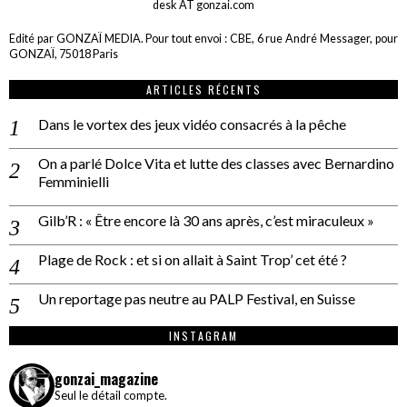
desk AT gonzai.com
Edité par GONZAÏ MEDIA. Pour tout envoi : CBE, 6 rue André Messager, pour
GONZAÏ, 75018 Paris
ARTICLES RÉCENTS
Dans le vortex des jeux vidéo consacrés à la pêche
On a parlé Dolce Vita et lutte des classes avec Bernardino
Femminielli
Gilb’R : « Être encore là 30 ans après, c’est miraculeux »
Plage de Rock : et si on allait à Saint Trop’ cet été ?
Un reportage pas neutre au PALP Festival, en Suisse
INSTAGRAM
gonzai_magazine
Seul le détail compte.