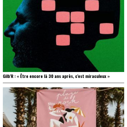
Gilb’R : « Être encore là 30 ans après, c’est miraculeux »