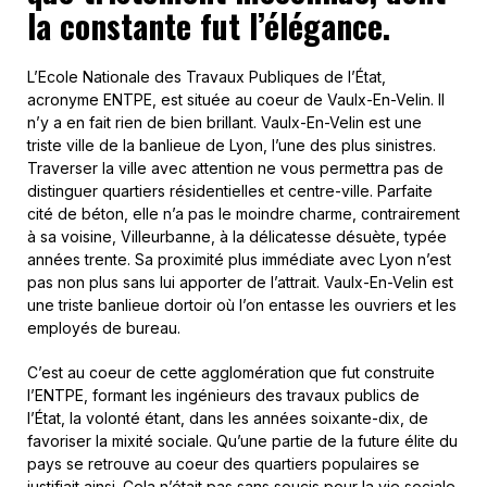
la constante fut l’élégance.
L’Ecole Nationale des Travaux Publiques de l’État,
acronyme ENTPE, est située au coeur de Vaulx-En-Velin. Il
n’y a en fait rien de bien brillant. Vaulx-En-Velin est une
triste ville de la banlieue de Lyon, l’une des plus sinistres.
Traverser la ville avec attention ne vous permettra pas de
distinguer quartiers résidentielles et centre-ville. Parfaite
cité de béton, elle n’a pas le moindre charme, contrairement
à sa voisine, Villeurbanne, à la délicatesse désuète, typée
années trente. Sa proximité plus immédiate avec Lyon n’est
pas non plus sans lui apporter de l’attrait. Vaulx-En-Velin est
une triste banlieue dortoir où l’on entasse les ouvriers et les
employés de bureau.
C’est au coeur de cette agglomération que fut construite
l’ENTPE, formant les ingénieurs des travaux publics de
l’État, la volonté étant, dans les années soixante-dix, de
favoriser la mixité sociale. Qu’une partie de la future élite du
pays se retrouve au coeur des quartiers populaires se
justifiait ainsi. Cela n’était pas sans soucis pour la vie sociale