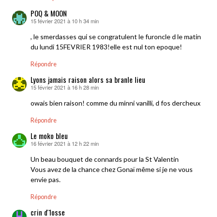
POQ & MOON
15 février 2021 à 10 h 34 min
dit :
, le smerdasses qui se congratulent le furoncle d le matin
du lundi 15FEVRIER 1983!elle est nul ton epoque!
Répondre
Lyons jamais raison alors sa branle lieu
15 février 2021 à 16 h 28 min
dit :
owais bien raison! comme du minni vanilli, d fos dercheux
Répondre
Le moko bleu
16 février 2021 à 12 h 22 min
dit :
Un beau bouquet de connards pour la St Valentin
Vous avez de la chance chez Gonaï même si je ne vous
envie pas.
Répondre
crin d'1osse