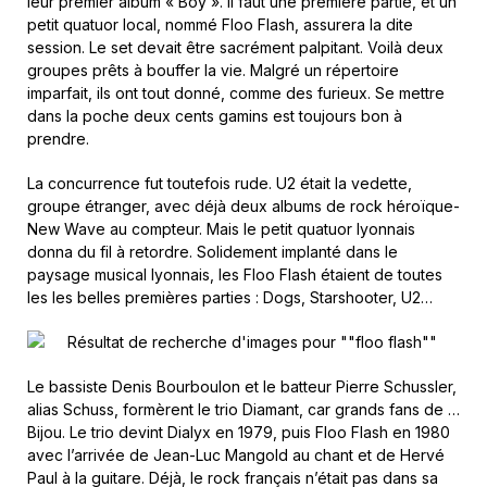
leur premier album « Boy ». Il faut une première partie, et un
petit quatuor local, nommé Floo Flash, assurera la dite
session. Le set devait être sacrément palpitant. Voilà deux
groupes prêts à bouffer la vie. Malgré un répertoire
imparfait, ils ont tout donné, comme des furieux. Se mettre
dans la poche deux cents gamins est toujours bon à
prendre.
La concurrence fut toutefois rude. U2 était la vedette,
groupe étranger, avec déjà deux albums de rock héroïque-
New Wave au compteur. Mais le petit quatuor lyonnais
donna du fil à retordre. Solidement implanté dans le
paysage musical lyonnais, les Floo Flash étaient de toutes
les les belles premières parties : Dogs, Starshooter, U2…
Le bassiste Denis Bourboulon et le batteur Pierre Schussler,
alias Schuss, formèrent le trio Diamant, car grands fans de …
Bijou. Le trio devint Dialyx en 1979, puis Floo Flash en 1980
avec l’arrivée de Jean-Luc Mangold au chant et de Hervé
Paul à la guitare. Déjà, le rock français n’était pas dans sa