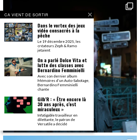
CA VIENT DE SORTIR
Dans le vortex des jeux
vidéo consacrés à la
pêche
Le 19 décembre 2025, les
créateurs Zeph & Ramo
jetaient
On a parlé Dolce Vita et
lutte des classes avec
Bernardino Femminielli
Avec son dernier album
Mémoires d’un Auto-Sabotage,
Bernardino Femminielli
chante
Gilb’R : « Être encore là
30 ans après, c’est
miraculeux »
Infatigable travailleur en
dilettante, le patron de
Versatile a décidé