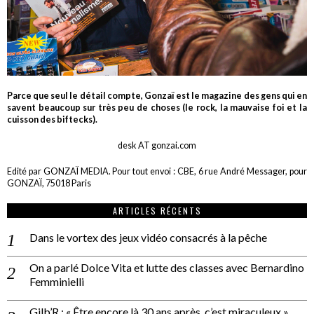
Parce que seul le détail compte, Gonzaï est le magazine des gens qui en
savent beaucoup sur très peu de choses (le rock, la mauvaise foi et la
cuisson des biftecks).
desk AT gonzai.com
Edité par GONZAÏ MEDIA. Pour tout envoi : CBE, 6 rue André Messager, pour
GONZAÏ, 75018 Paris
ARTICLES RÉCENTS
Dans le vortex des jeux vidéo consacrés à la pêche
On a parlé Dolce Vita et lutte des classes avec Bernardino
Femminielli
Gilb’R : « Être encore là 30 ans après, c’est miraculeux »