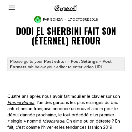
PAR
GONZAÏ
17 OCTOBRE 2018
DODI EL SHERBINI FAIT SON
(ÉTERNEL) RETOUR
Please go to your
Post editor » Post Settings » Post
Formats
tab below your editor to enter video URL.
Quatre ans après nous avoir fait mouiller le clavier sur son
Eternel Retour
, l’un des garçons les plus étranges du bac
anti-chanson française annonce un nouvel album pour le
début dannée prochaine, le tout précédé d’un premier
« single » nommé
Mascarade
. On aime ou on déteste ? En
fait, c’est comme l’hiver et les tendances fashion 2019 :