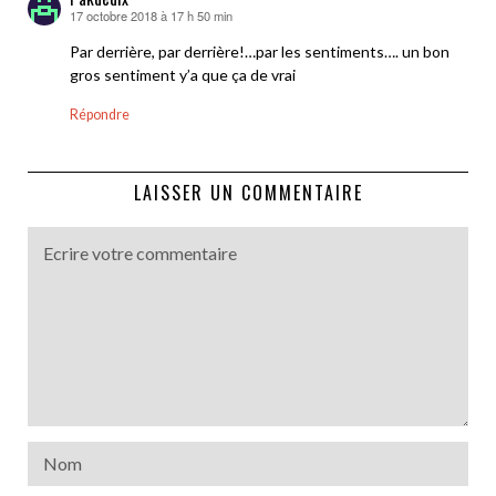
17 octobre 2018 à 17 h 50 min
dit :
Par derrière, par derrière!…par les sentiments…. un bon
gros sentiment y’a que ça de vrai
Répondre
LAISSER UN COMMENTAIRE