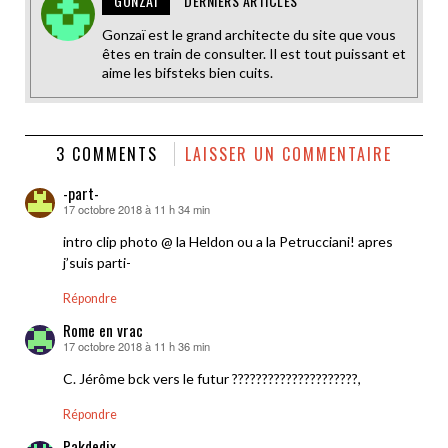
GONZAÏ
DERNIERS ARTICLES
Gonzaï est le grand architecte du site que vous
êtes en train de consulter. Il est tout puissant et
aime les bifsteks bien cuits.
3 COMMENTS
LAISSER UN COMMENTAIRE
-part-
17 octobre 2018 à 11 h 34 min
dit :
intro clip photo @ la Heldon ou a la Petrucciani! apres
j’suis parti-
Répondre
Rome en vrac
17 octobre 2018 à 11 h 36 min
dit :
C. Jérôme bck vers le futur ?????????????????????,
Répondre
Pakdedix