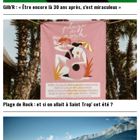
Gilb’R : « Être encore là 30 ans après, c’est miraculeux »
Plage de Rock : et si on allait à Saint Trop’ cet été ?