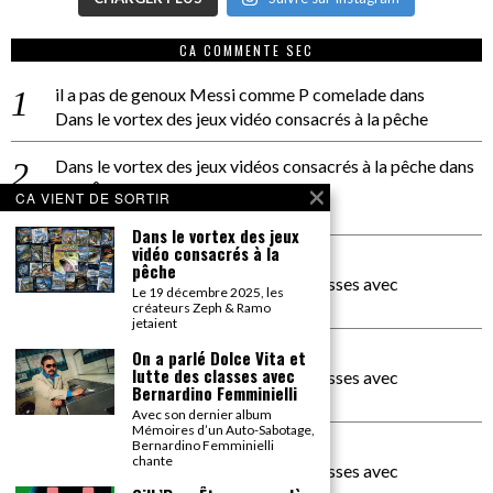
CA COMMENTE SEC
il a pas de genoux Messi comme P comelade
dans
Dans le vortex des jeux vidéo consacrés à la pêche
Dans le vortex des jeux vidéos consacrés à la pêche
dans
PACÔME THIELLEMENT
CA VIENT DE SORTIR
La séance d’Hip Gnose
Dans le vortex des jeux
vidéo consacrés à la
La Patrie
dans
pêche
On a parlé Dolce Vita et lutte des classes avec
Le 19 décembre 2025, les
Bernardino Femminielli
créateurs Zeph & Ramo
jetaient
carte noire negra à l'o tiede
dans
On a parlé Dolce Vita et
lutte des classes avec
On a parlé Dolce Vita et lutte des classes avec
Bernardino Femminielli
Bernardino Femminielli
Avec son dernier album
Mémoires d’un Auto-Sabotage,
moise et son mascaré
dans
Bernardino Femminielli
chante
On a parlé Dolce Vita et lutte des classes avec
Bernardino Femminielli