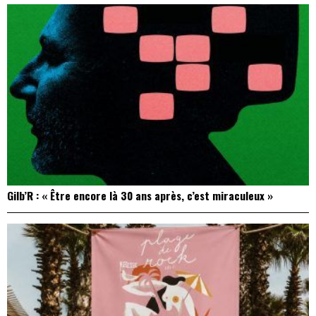
Gilb’R : « Être encore là 30 ans après, c’est miraculeux »