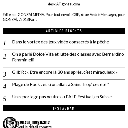
desk AT gonzai.com
Edité par GONZAÏ MEDIA. Pour tout envoi : CBE, 6 rue André Messager, pour
GONZAÏ, 75018 Paris
ARTICLES RÉCENTS
Dans le vortex des jeux vidéo consacrés à la pêche
On a parlé Dolce Vita et lutte des classes avec Bernardino
Femminielli
Gilb’R : « Être encore là 30 ans après, c’est miraculeux »
Plage de Rock : et si on allait à Saint Trop’ cet été ?
Un reportage pas neutre au PALP Festival, en Suisse
INSTAGRAM
gonzai_magazine
Seul le détail compte.