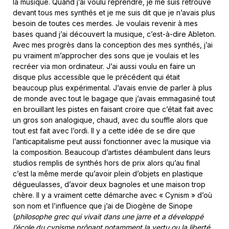
la musique. Quand j’ai voulu reprendre, je me suis retrouvé
devant tous mes synthés et je me suis dit que je n’avais plus
besoin de toutes ces merdes. Je voulais revenir à mes
bases quand j’ai découvert la musique, c’est-à-dire Ableton.
Avec mes progrès dans la conception des mes synthés, j’ai
pu vraiment m’approcher des sons que je voulais et les
recréer via mon ordinateur. J’ai aussi voulu en faire un
disque plus accessible que le précédent qui était
beaucoup plus expérimental. J’avais envie de parler à plus
de monde avec tout le bagage que j’avais emmagasiné tout
en brouillant les pistes en faisant croire que c’était fait avec
un gros son analogique, chaud, avec du souffle alors que
tout est fait avec l’ordi. Il y a cette idée de se dire que
l’anticapitalisme peut aussi fonctionner avec la musique via
la composition. Beaucoup d’artistes déambulent dans leurs
studios remplis de synthés hors de prix alors qu’au final
c’est la même merde qu’avoir plein d’objets en plastique
dégueulasses, d’avoir deux bagnoles et une maison trop
chère. Il y a vraiment cette démarche avec « Cynism » d’où
son nom et l’influence que j’ai de Diogène de Sinope
(
philosophe grec qui vivait dans une jarre et a développé
l’école du cynisme prônant notamment la vertu ou la liberté,