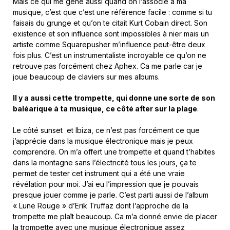
Mais ce qui me gêne aussi quand on l’associe à ma
musique, c’est que c’est une référence facile : comme si tu
faisais du grunge et qu’on te citait Kurt Cobain direct. Son
existence et son influence sont impossibles à nier mais un
artiste comme Squarepusher m’influence peut-être deux
fois plus. C’est un instrumentaliste incroyable ce qu’on ne
retrouve pas forcément chez Aphex. Ca me parle car je
joue beaucoup de claviers sur mes albums.
Il y a aussi cette trompette, qui donne une sorte de son
baléarique à ta musique, ce côté after sur la plage
.
Le côté sunset et Ibiza, ce n’est pas forcément ce que
j’apprécie dans la musique électronique mais je peux
comprendre. On m’a offert une trompette et quand t’habites
dans la montagne sans l’électricité tous les jours, ça te
permet de tester cet instrument qui a été une vraie
révélation pour moi. J’ai eu l’impression que je pouvais
presque jouer comme je parle. C’est parti aussi de l’album
« Lune Rouge » d’Erik Truffaz dont l’approche de la
trompette me plaît beaucoup. Ca m’a donné envie de placer
la trompette avec une musique électronique assez