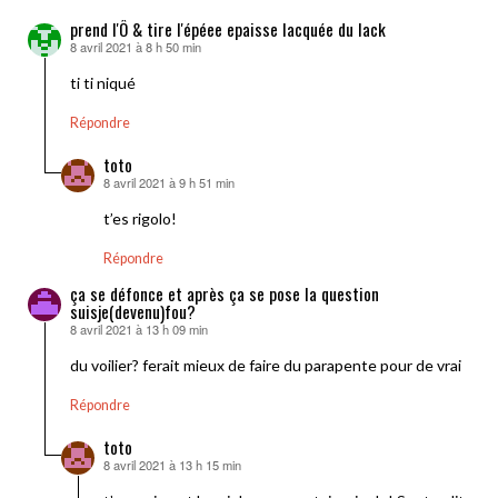
prend l'Ô & tire l'épéee epaisse lacquée du lack
8 avril 2021 à 8 h 50 min
dit :
ti ti niqué
Répondre
toto
8 avril 2021 à 9 h 51 min
dit :
t’es rigolo!
Répondre
ça se défonce et après ça se pose la question
suisje(devenu)fou?
8 avril 2021 à 13 h 09 min
dit :
du voilier? ferait mieux de faire du parapente pour de vrai
Répondre
toto
8 avril 2021 à 13 h 15 min
dit :