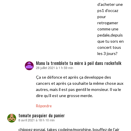
d’acheter une
ps1 d’occaz
pour
retrogamer
comme une
pedale,depuis
que tu sors en
concert tous
les 3 jours?
Manu la tremblote ta mère à poil dans rocknfolk
28 juillet 2021 à 1 h 59 min
dit :
Ça se défonce et après ça developpe des
cancers et après ça souhaite la même chose aux
autres, mais il est pas gentil le monsieur. Il va le
dire qu’il est une grosse merde.
Répondre
tomate pasquier du panier
8 avril 2021 à 18 h 10 min
dit :
chippez gonzai, takes codeine/morphine, bouffez de l’air