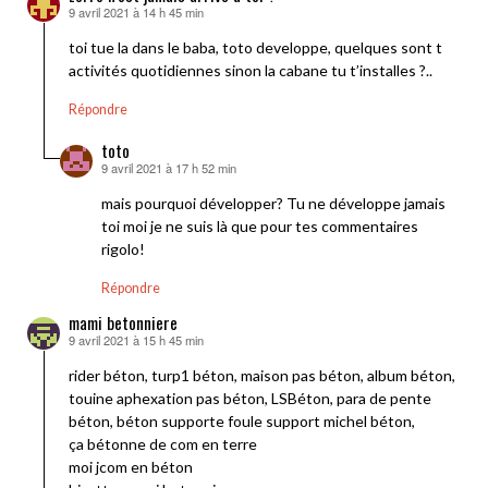
9 avril 2021 à 14 h 45 min
dit :
toi tue la dans le baba, toto developpe, quelques sont t
activités quotidiennes sinon la cabane tu t’installes ?..
Répondre
toto
9 avril 2021 à 17 h 52 min
dit :
mais pourquoi développer? Tu ne développe jamais
toi moi je ne suis là que pour tes commentaires
rigolo!
Répondre
mami betonniere
9 avril 2021 à 15 h 45 min
dit :
rider béton, turp1 béton, maison pas béton, album béton,
touine aphexation pas béton, LSBéton, para de pente
béton, béton supporte foule support michel béton,
ça bétonne de com en terre
moi jcom en béton