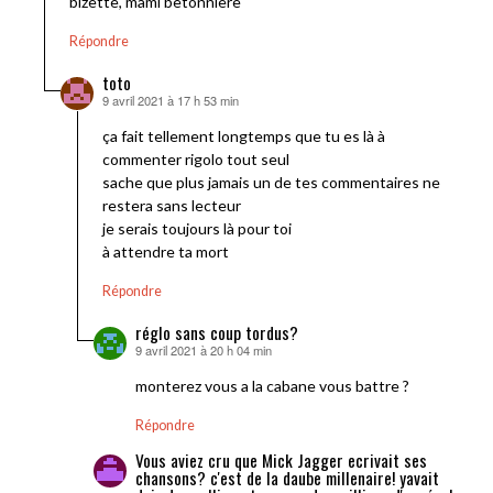
bizette, mami betonniere
Répondre
toto
9 avril 2021 à 17 h 53 min
dit :
ça fait tellement longtemps que tu es là à
commenter rigolo tout seul
sache que plus jamais un de tes commentaires ne
restera sans lecteur
je serais toujours là pour toi
à attendre ta mort
Répondre
réglo sans coup tordus?
9 avril 2021 à 20 h 04 min
dit :
monterez vous a la cabane vous battre ?
Répondre
Vous aviez cru que Mick Jagger ecrivait ses
chansons? c'est de la daube millenaire! yavait