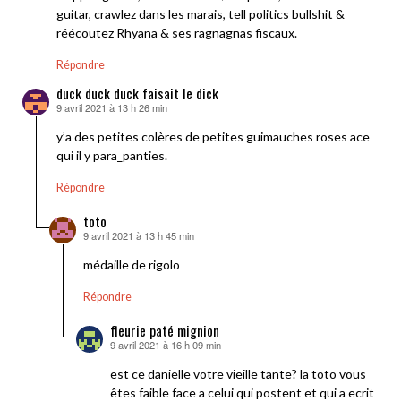
guitar, crawlez dans les marais, tell politics bullshit &
réécoutez Rhyana & ses ragnagnas fiscaux.
Répondre
duck duck duck faisait le dick
9 avril 2021 à 13 h 26 min
dit :
y’a des petites colères de petites guimauches roses ace
qui il y para_panties.
Répondre
toto
9 avril 2021 à 13 h 45 min
dit :
médaille de rigolo
Répondre
fleurie paté mignion
9 avril 2021 à 16 h 09 min
dit :
est ce danielle votre vieille tante? la toto vous
êtes faible face a celui qui postent et qui a ecrit