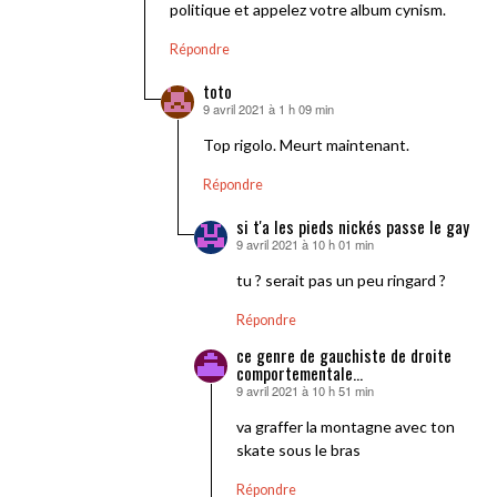
politique et appelez votre album cynism.
Répondre
toto
9 avril 2021 à 1 h 09 min
dit :
Top rigolo. Meurt maintenant.
Répondre
si t'a les pieds nickés passe le gay
9 avril 2021 à 10 h 01 min
dit :
tu ? serait pas un peu ringard ?
Répondre
ce genre de gauchiste de droite
comportementale...
9 avril 2021 à 10 h 51 min
dit :
va graffer la montagne avec ton
skate sous le bras
Répondre