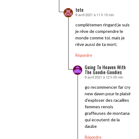
toto
9 avril 2021 à 11 h 13 min
dit :
complètemen ringard je suis
je rêve de comprendre le
monde comme toi. mais je
rêve aussi de ta mort;
Répondre
Going To Heaven With
The Goodie-Goodies
9 avril 2021 à 12 h 00 min
dit :
go recommencer far cry
new dawn pour le plaisir
d’exploser des racailles
femmes renois
graffeuses de montana
qui ecoutent de la
daube
Répondre