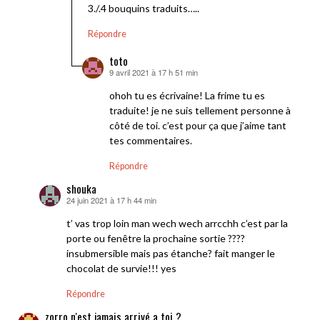
3./.4 bouquins traduits…..
Répondre
toto
9 avril 2021 à 17 h 51 min
dit :
ohoh tu es écrivaine! La frime tu es
traduite! je ne suis tellement personne à
côté de toi. c’est pour ça que j’aime tant
tes commentaires.
Répondre
shouka
24 juin 2021 à 17 h 44 min
dit :
t’ vas trop loin man wech wech arrcchh c’est par la
porte ou fenêtre la prochaine sortie ????
insubmersible mais pas étanche? fait manger le
chocolat de survie!!! yes
Répondre
zorro n'est jamais arrivé a toi ?