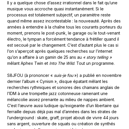
Il y a quelque chose d’assez irrationnel dans le fait qu’une
musique vous accroche quasi instantanément. Si le
processus est totalement subjectif, un paramètre reste
quand même assez incontestable : la nouveauté. Après des
années à entendre à la chaîne tous les courants porteurs du
moment, prenons le post-punk, le garage ou le tout-venant
électro, le tympan a forcément tendance à frétiller quand il
est secoué par le changement. C’est d’autant plus le cas si
l’on s’aperçoit après quelques recherches sur l’internet
qu’on a affaire à un gamin de 25 ans au
« story telling »
mêlant Aphex Twin et
Into The Wild
. Tout un programme.
S8JFOU (à prononcer «
suis-je fou
») a publié en novembre
dernier l’album « Cynism », disque épatant mêlant les
recherches rythmiques et sonores des chamans anglais de
l’IDM à une trompette jazz cotonneuse ramenant une
mélancolie assez prenante au milieu de nappes ambient.
C’est l’œuvre aussi ludique qu’exigeante d’un libertaire qui
ferraille depuis déjà pas mal d’années dans les strates de
l’underground : skate, graff, projet abouti de vivre 44 jours
sans argent, ouverture de squats ou création de synthés