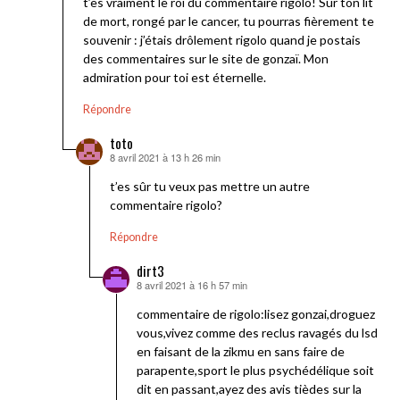
t’es vraiment le roi du commentaire rigolo! Sur ton lit
de mort, rongé par le cancer, tu pourras fièrement te
souvenir : j’étais drôlement rigolo quand je postais
des commentaires sur le site de gonzaï. Mon
admiration pour toi est éternelle.
Répondre
toto
8 avril 2021 à 13 h 26 min
dit :
t’es sûr tu veux pas mettre un autre
commentaire rigolo?
Répondre
dirt3
8 avril 2021 à 16 h 57 min
dit :
commentaire de rigolo:lisez gonzai,droguez
vous,vivez comme des reclus ravagés du lsd
en faisant de la zikmu en sans faire de
parapente,sport le plus psychédélique soit
dit en passant,ayez des avis tièdes sur la