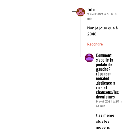
toto
9 avril 2021 à 18 h 09
dit :
min
Nan je joue que à
2048
Répondre
Comment
s'apelle la
pedale de
gauche?
réponse:
eonaled
,dedicace à
rire et
chansons/les
decafeinés
9 avril 2021 à 20 h
dit :
41 min
t’as même
plus les
moyens