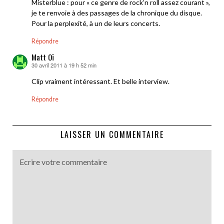
Misterblue : pour « ce genre de rock’n roll assez courant »,
je te renvoie à des passages de la chronique du disque.
Pour la perplexité, à un de leurs concerts.
Répondre
Matt Oï
30 avril 2011 à 19 h 52 min
dit :
Clip vraiment intéressant. Et belle interview.
Répondre
LAISSER UN COMMENTAIRE