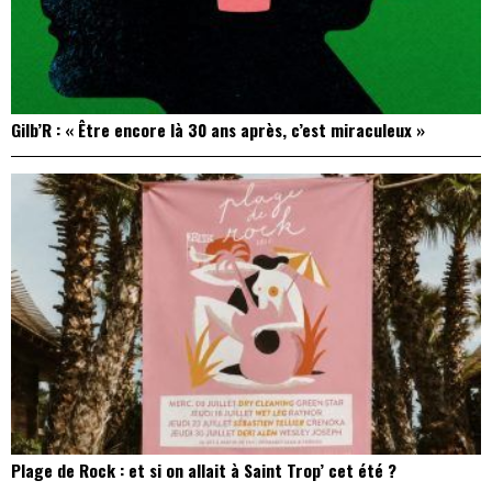
Gilb’R : « Être encore là 30 ans après, c’est miraculeux »
Plage de Rock : et si on allait à Saint Trop’ cet été ?