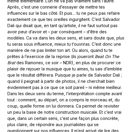
même élémentaire. L’un ne va pas vraiment sans l’autre.
Après, c’est une connerie d’essayer de mettre tes
influences sur le bas côté. Et puis… tu ne peux pas refaire
exactement ce que tes oreilles ingurgitent. C’est Salvador
Dali qui disait que, en tant qu’artiste, il ne faut surtout pas
avoir peur d’avoir et – par conséquent – d’être des
modèles. Ca va dans les deux sens, et sans doute que, plus
tu seras sous influence, mieux tu t’ouvriras. C’est donc une
manière de ne pas limiter ton art. Ou alors, quand tu te
prêtes à l’exercice de la reprise (ils joueront
Beat On The
Brat
des Ramones, ce soir – NDR), en plus de procurer ce
plaisir de rejouer la musique que tu aimes, tu sais d’emblée
que le résultat différera. Puisque je parle de Salvador Dali ;
quand il peignait à partir de photos, il ne cherchait bien
évidemment pas à ce que ce soit pareil – ni même meilleur.
Dans les deux sens du terme, l’interprétation compte avant
tout : comment, au départ, on a compris le morceau et, du
coup, quelle forme on lui donnera. Ca permet de revisiter
un peu la base de notre construction musicale. Et c’est vrai
que, dans un certain sens, c’est une façon plus concrète,
plus claire, de répondre aux journalistes qui se
questionnent sur nos influences. Il m’est arrivé de lire des