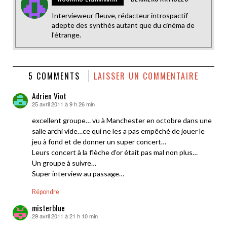
Intervieweur fleuve, rédacteur introspactif
adepte des synthés autant que du cinéma de
l'étrange.
5 COMMENTS
LAISSER UN COMMENTAIRE
Adrien Viot
25 avril 2011 à 9 h 26 min
dit :
excellent groupe… vu à Manchester en octobre dans une
salle archi vide…ce qui ne les a pas empêché de jouer le
jeu à fond et de donner un super concert…
Leurs concert à la flèche d’or était pas mal non plus…
Un groupe à suivre…
Super interview au passage…
Répondre
misterblue
29 avril 2011 à 21 h 10 min
dit :