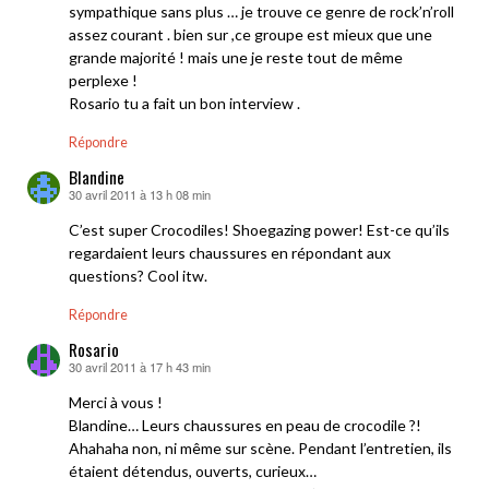
sympathique sans plus … je trouve ce genre de rock’n’roll
assez courant . bien sur ,ce groupe est mieux que une
grande majorité ! mais une je reste tout de même
perplexe !
Rosario tu a fait un bon interview .
Répondre
Blandine
30 avril 2011 à 13 h 08 min
dit :
C’est super Crocodiles! Shoegazing power! Est-ce qu’ils
regardaient leurs chaussures en répondant aux
questions? Cool itw.
Répondre
Rosario
30 avril 2011 à 17 h 43 min
dit :
Merci à vous !
Blandine… Leurs chaussures en peau de crocodile ?!
Ahahaha non, ni même sur scène. Pendant l’entretien, ils
étaient détendus, ouverts, curieux…