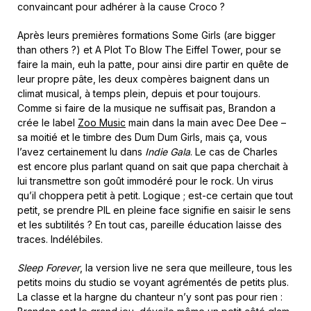
convaincant pour adhérer à la cause Croco ?
Après leurs premières formations Some Girls (are bigger
than others ?) et A Plot To Blow The Eiffel Tower, pour se
faire la main, euh la patte, pour ainsi dire partir en quête de
leur propre pâte, les deux compères baignent dans un
climat musical, à temps plein, depuis et pour toujours.
Comme si faire de la musique ne suffisait pas, Brandon a
crée le label
Zoo Music
main dans la main avec Dee Dee –
sa moitié et le timbre des Dum Dum Girls, mais ça, vous
l’avez certainement lu dans
Indie Gala
. Le cas de Charles
est encore plus parlant quand on sait que papa cherchait à
lui transmettre son goût immodéré pour le rock. Un virus
qu’il choppera petit à petit. Logique ; est-ce certain que tout
petit, se prendre PIL en pleine face signifie en saisir le sens
et les subtilités ? En tout cas, pareille éducation laisse des
traces. Indélébiles.
Sleep Forever
, la version live ne sera que meilleure, tous les
petits moins du studio se voyant agrémentés de petits plus.
La classe et la hargne du chanteur n’y sont pas pour rien :