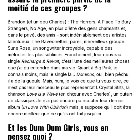
moitié de ces groupes ?
Brandon (et un peu Charles) : The Horrors, A Place To Bury
Strangers, No Age, en plus d’être des gens charmants et,
dans le privé, des amis – sont indéniablement des artistes
talentueux. The Raveonettes, pareil, merveilleux groupe.
Sune Rose, un songwriter incroyable, capable des
mélodies les plus sublimes. Franchement, leur nouveau
single
Recharge & Revolt
, c’est l’une des meilleures choses
que j’ai pu entendre dans ma vie. Quant à Big Pink, je
connais moins, mais le single là…
Dominos
, oui, bien pêchu,
il a de la gueule. Mais, hum, je vois ce que tu veux dire, ce
n’est pas leur morceau le plus représentatif. Crystal Stilts, la
chanson
Love is a Wave
(en chœur avec Charles), un putain
de classique. Je n’ai pas encore pu écouter leur dernier
album (
In Love With Oblivion
) mais je suppose qu’il doit être
encore meilleur que ce qu’ils ont fait jusqu’ici.
Et les Dum Dum Girls, vous en
pensez quoi ?