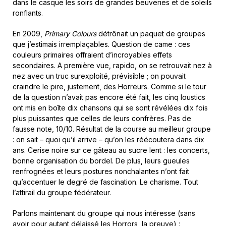
dans le casque les soirs de grandes beuveries et de soleils
ronflants.
En 2009,
Primary Colours
détrônait un paquet de groupes
que j’estimais irremplaçables. Question de came : ces
couleurs primaires offraient d’incroyables effets
secondaires. A première vue, rapido, on se retrouvait nez à
nez avec un truc surexploité, prévisible ; on pouvait
craindre le pire, justement, des Horreurs. Comme si le tour
de la question n’avait pas encore été fait, les cinq loustics
ont mis en boîte dix chansons qui se sont révélées dix fois
plus puissantes que celles de leurs confrères. Pas de
fausse note, 10/10. Résultat de la course au meilleur groupe
: on sait – quoi qu’il arrive – qu’on les réécoutera dans dix
ans. Cerise noire sur ce gâteau au sucre lent : les concerts,
bonne organisation du bordel. De plus, leurs gueules
renfrognées et leurs postures nonchalantes n’ont fait
qu’accentuer le degré de fascination. Le charisme. Tout
l’attirail du groupe fédérateur.
Parlons maintenant du groupe qui nous intéresse (sans
avoir pour autant délaissé les Horrors, la preuve) :