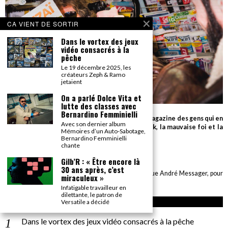
CA VIENT DE SORTIR
Dans le vortex des jeux
vidéo consacrés à la
pêche
Le 19 décembre 2025, les
créateurs Zeph & Ramo
jetaient
On a parlé Dolce Vita et
lutte des classes avec
Bernardino Femminielli
Parce que seul le détail compte, Gonzaï est le magazine des gens qui en
Avec son dernier album
savent beaucoup sur très peu de choses (le rock, la mauvaise foi et la
Mémoires d’un Auto-Sabotage,
cuisson des biftecks).
Bernardino Femminielli
chante
desk AT gonzai.com
Gilb’R : « Être encore là
30 ans après, c’est
Edité par GONZAÏ MEDIA. Pour tout envoi : CBE, 6 rue André Messager, pour
miraculeux »
GONZAÏ, 75018 Paris
Infatigable travailleur en
dilettante, le patron de
ARTICLES RÉCENTS
Versatile a décidé
Dans le vortex des jeux vidéo consacrés à la pêche