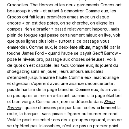
Crocodiles. The Horrors et les deux garnements Crocos ont
beaucoup à voir – et autant à démontrer. Comme eux, les
Crocos ont fait leurs premières armes avec un disque
encore « on est des potes, on se cherche, on aligne les
compos, rien à branler » passé relativement inaperçu, mais
plein de fougue (qui passe certainement mieux en live, voir
quelques lignes plus loin – surtout si ce passage vous
emmerde). Comme eux, le deuxième album, magnifié par la
touche James Ford – quand l’autre se payait Geoff Barrow –
pose le niveau pro, passage aux choses sérieuses, voilà
de quoi on est capable, les
kids
. Comme eux, ils jouent du
shoegazing sans en jouer ; leurs amours musicales
s’étendent jusqu’à marée haute. Comme eux, mâchouillage
et digestion s’opèrent avec une aisance déconcertante :
pas de hantise de la page blanche. Comme eux, ils arrivent
un peu après en re-re-re-faisant, comme si la page était bel
et bien vierge. Comme eux, rien ne déborde dans
Sleep
Forever
: quatre chansons pile par face, celles-ci tiennent la
route, la barque – sans jamais s’égarer ou tourner en rond.
Voilà le point essentiel : ces deux groupes rejouent, mais ne
se répètent pas. Inlassables, n’est-ce pas un premier point