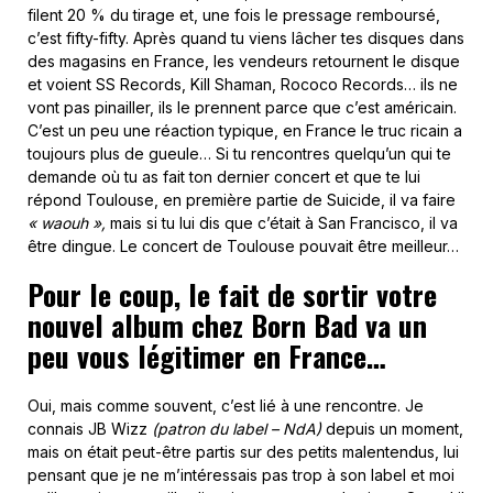
filent 20 % du tirage et, une fois le pressage remboursé,
c’est fifty-fifty. Après quand tu viens lâcher tes disques dans
des magasins en France, les vendeurs retournent le disque
et voient SS Records, Kill Shaman, Rococo Records… ils ne
vont pas pinailler, ils le prennent parce que c’est américain.
C’est un peu une réaction typique, en France le truc ricain a
toujours plus de gueule… Si tu rencontres quelqu’un qui te
demande où tu as fait ton dernier concert et que te lui
répond Toulouse, en première partie de Suicide, il va faire
« waouh »,
mais si tu lui dis que c’était à San Francisco, il va
être dingue. Le concert de Toulouse pouvait être meilleur…
Pour le coup, le fait de sortir votre
nouvel album chez Born Bad va un
peu vous légitimer en France…
Oui, mais comme souvent, c’est lié à une rencontre. Je
connais JB Wizz
(patron du label – NdA)
depuis un moment,
mais on était peut-être partis sur des petits malentendus, lui
pensant que je ne m’intéressais pas trop à son label et moi