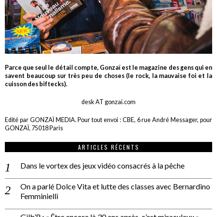
Parce que seul le détail compte, Gonzaï est le magazine des gens qui en
savent beaucoup sur très peu de choses (le rock, la mauvaise foi et la
cuisson des biftecks).
desk AT gonzai.com
Edité par GONZAÏ MEDIA. Pour tout envoi : CBE, 6 rue André Messager, pour
GONZAÏ, 75018 Paris
ARTICLES RÉCENTS
Dans le vortex des jeux vidéo consacrés à la pêche
On a parlé Dolce Vita et lutte des classes avec Bernardino
Femminielli
Gilb’R : « Être encore là 30 ans après, c’est miraculeux »