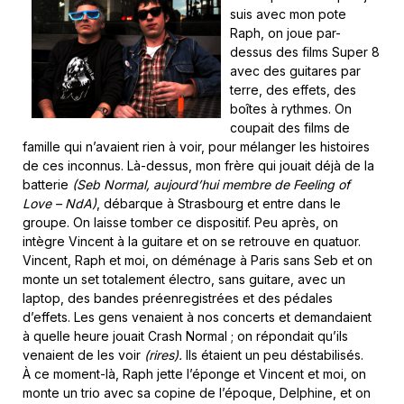
suis avec mon pote
Raph, on joue par-
dessus des films Super 8
avec des guitares par
terre, des effets, des
boîtes à rythmes. On
coupait des films de
famille qui n’avaient rien à voir, pour mélanger les histoires
de ces inconnus. Là-dessus, mon frère qui jouait déjà de la
batterie
(Seb Normal, aujourd’hui membre de Feeling of
Love – NdA)
, débarque à Strasbourg et entre dans le
groupe. On laisse tomber ce dispositif. Peu après, on
intègre Vincent à la guitare et on se retrouve en quatuor.
Vincent, Raph et moi, on déménage à Paris sans Seb et on
monte un set totalement électro, sans guitare, avec un
laptop, des bandes préenregistrées et des pédales
d’effets. Les gens venaient à nos concerts et demandaient
à quelle heure jouait Crash Normal ; on répondait qu’ils
venaient de les voir
(rires).
Ils étaient un peu déstabilisés.
À ce moment-là, Raph jette l’éponge et Vincent et moi, on
monte un trio avec sa copine de l’époque, Delphine, et on