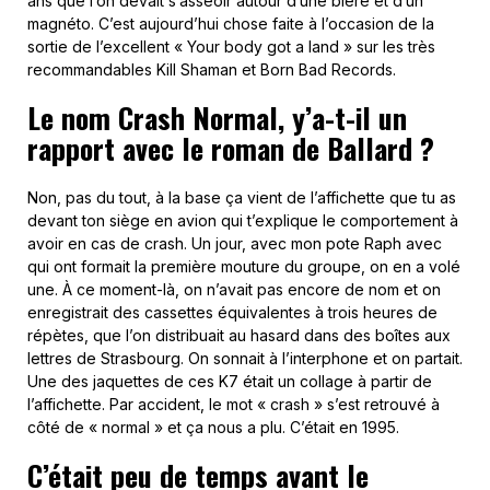
ans que l’on devait s’asseoir autour d’une bière et d’un
magnéto. C’est aujourd’hui chose faite à l’occasion de la
sortie de l’excellent « Your body got a land » sur les très
recommandables Kill Shaman et Born Bad Records.
Le nom Crash Normal, y’a-t-il un
rapport avec le roman de Ballard ?
Non, pas du tout, à la base ça vient de l’affichette que tu as
devant ton siège en avion qui t’explique le comportement à
avoir en cas de crash. Un jour, avec mon pote Raph avec
qui ont formait la première mouture du groupe, on en a volé
une. À ce moment-là, on n’avait pas encore de nom et on
enregistrait des cassettes équivalentes à trois heures de
répètes, que l’on distribuait au hasard dans des boîtes aux
lettres de Strasbourg. On sonnait à l’interphone et on partait.
Une des jaquettes de ces K7 était un collage à partir de
l’affichette. Par accident, le mot « crash » s’est retrouvé à
côté de « normal » et ça nous a plu. C’était en 1995.
C’était peu de temps avant le