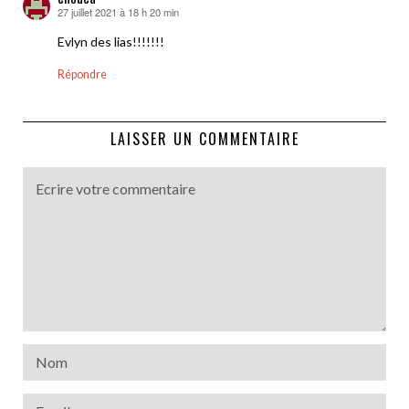
27 juillet 2021 à 18 h 20 min
dit :
Evlyn des lias!!!!!!!
Répondre
LAISSER UN COMMENTAIRE