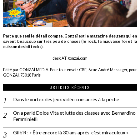
Parce que seul le détail compte, Gonzaï est le magazine des gens qui en
savent beaucoup sur très peu de choses (le rock, la mauvaise foi et la
cuisson des biftecks).
desk AT gonzai.com
Edité par GONZAÏ MEDIA. Pour tout envoi : CBE, 6 rue André Messager, pour
GONZAÏ, 75018 Paris
ARTICLES RÉCENTS
Dans le vortex des jeux vidéo consacrés à la pêche
On a parlé Dolce Vita et lutte des classes avec Bernardino
Femminielli
Gilb’R : « Être encore là 30 ans après, c’est miraculeux »