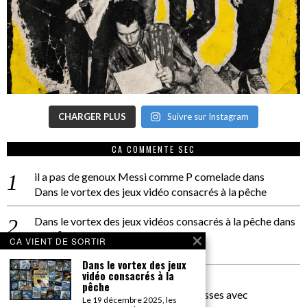
CHARGER PLUS
Suivre sur Instagram
CA COMMENTE SEC
il a pas de genoux Messi comme P comelade
dans
Dans le vortex des jeux vidéo consacrés à la pêche
Dans le vortex des jeux vidéos consacrés à la pêche
dans
PACÔME THIELLEMENT
CA VIENT DE SORTIR
La séance d’Hip Gnose
Dans le vortex des jeux
vidéo consacrés à la
La Patrie
dans
pêche
On a parlé Dolce Vita et lutte des classes avec
Le 19 décembre 2025, les