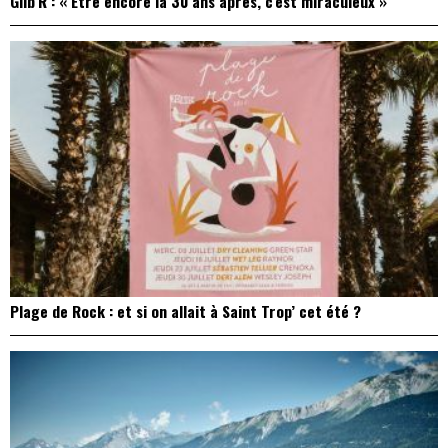
Gilb’R : « Être encore là 30 ans après, c’est miraculeux »
Plage de Rock : et si on allait à Saint Trop’ cet été ?