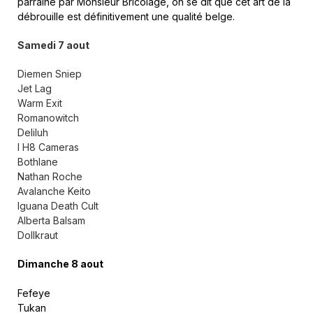
parrainé par Monsieur Bricolage, on se dit que cet art de la
débrouille est définitivement une qualité belge.
Samedi 7 aout
Diemen Sniep
Jet Lag
Warm Exit
Romanowitch
Deliluh
I H8 Cameras
Bothlane
Nathan Roche
Avalanche Keito
Iguana Death Cult
Alberta Balsam
Dollkraut
Dimanche 8 aout
Fefeye
Tukan