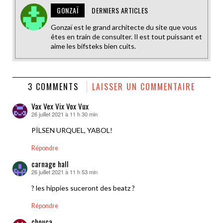
GONZAÏ
DERNIERS ARTICLES
Gonzaï est le grand architecte du site que vous
êtes en train de consulter. Il est tout puissant et
aime les bifsteks bien cuits.
3 COMMENTS
LAISSER UN COMMENTAIRE
Vax Vex Vix Vox Vux
26 juillet 2021 à 11 h 30 min
dit :
PÏLSEN URQUEL, YABOL!
Répondre
carnage hall
26 juillet 2021 à 11 h 53 min
dit :
? les hippies suceront des beatz ?
Répondre
chouca