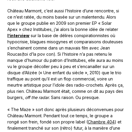
Château Marmont, c’est aussi l’histoire d’une rencontre, si
ce n’est ratée, du moins basée sur un malentendu. Alors
que le groupe publie en 2009 son premier EP « Solar
Apex » chez Institubes, j’ai alors la bonne idée de relater
l’interview
sur la base de délires conspirationnistes où
hypocrisie, blagues misogynes et comparaisons douteuses
s’enchainent comme dans un mauvais film avec Jean
Roucas(toi d’la pov con). Si l’histoire n’a pas retenu le
manque d’humour du patron d’Institubes, elle aura au moins
vu le groupe décoller peu à peu et s’encanailler sur un
disque d’Alizée (« Une enfant du siècle », 2010) que le trio
traffique au point qu’il est un flop commercial, voire un
meurtre artistique pour l’idole des radio-crochets. Après ça,
plus rien. Château Marmont était, comme on dit au pays des
burgers,
off the radar.
Sans raison. Ou presque.
« The Maze » sort donc après plusieurs déconvenues pour
Château Marmont. Pendant tout ce temps, le groupe a
rongé son frein, fondé son propre label (
Chambre 404
) et
finalement tranché sur son (rétro) futur, à la manière d’une