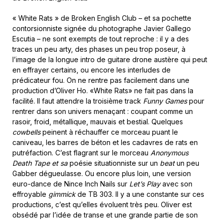
« White Rats » de Broken English Club – et sa pochette
contorsionniste signée du photographe Javier Gallego
Escutia – ne sont exempts de tout reproche : il y a des
traces un peu arty, des phases un peu trop poseur, à
l’image de la longue intro de guitare drone austère qui peut
en effrayer certains, ou encore les interludes de
prédicateur fou. On ne rentre pas facilement dans une
production d’Oliver Ho. «White Rats» ne fait pas dans la
facilité. Il faut attendre la troisième track
Funny Games
pour
rentrer dans son univers menaçant : coupant comme un
rasoir, froid, métallique, mauvais et bestial. Quelques
cowbells
peinent à réchauffer ce morceau puant le
caniveau, les barres de béton et les cadavres de rats en
putréfaction. C’est flagrant sur le morceau
Anonymous
Death Tape et sa
poésie situationniste sur un
beat
un peu
Gabber dégueulasse. Ou encore plus loin, une version
euro-dance de Nince Inch Nails sur
Let’s Play
avec son
effroyable
gimmick
de TB 303. Il y a une constante sur ces
productions, c’est qu’elles évoluent très peu. Oliver est
obsédé par l’idée de transe et une grande partie de son