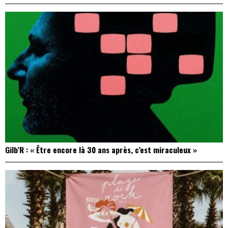
Gilb’R : « Être encore là 30 ans après, c’est miraculeux »