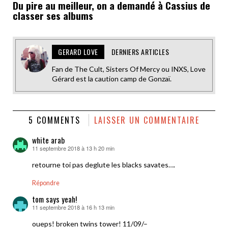
Du pire au meilleur, on a demandé à Cassius de
classer ses albums
GERARD LOVE
DERNIERS ARTICLES
Fan de The Cult, Sisters Of Mercy ou INXS, Love
Gérard est la caution camp de Gonzaï.
5 COMMENTS
LAISSER UN COMMENTAIRE
white arab
11 septembre 2018 à 13 h 20 min
dit :
retourne toi pas deglute les blacks savates….
Répondre
tom says yeah!
11 septembre 2018 à 16 h 13 min
dit :
oueps! broken twins tower! 11/09/–