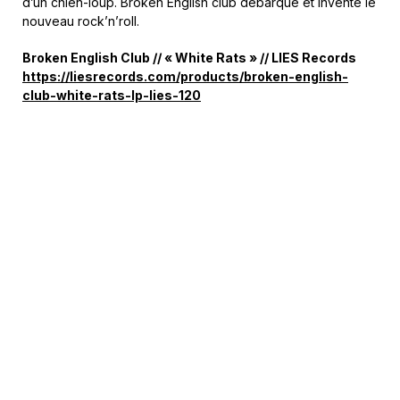
d’un chien-loup. Broken English club débarque et invente le
nouveau rock’n’roll.
Broken English Club // « White Rats » // LIES Records
https://liesrecords.com/products/broken-english-
club-white-rats-lp-lies-120