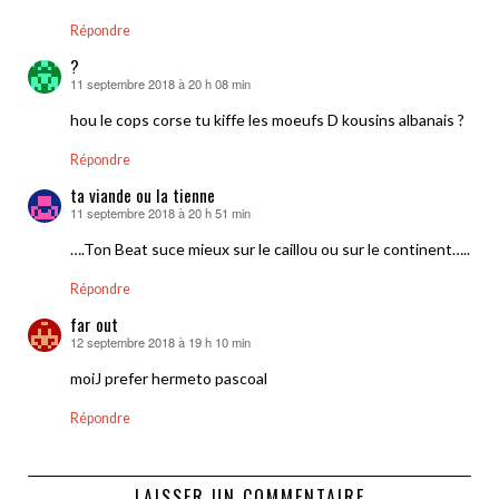
Répondre
?
11 septembre 2018 à 20 h 08 min
dit :
hou le cops corse tu kiffe les moeufs D kousins albanais ?
Répondre
ta viande ou la tienne
11 septembre 2018 à 20 h 51 min
dit :
….Ton Beat suce mieux sur le caillou ou sur le continent…..
Répondre
far out
12 septembre 2018 à 19 h 10 min
dit :
moiJ prefer hermeto pascoal
Répondre
LAISSER UN COMMENTAIRE