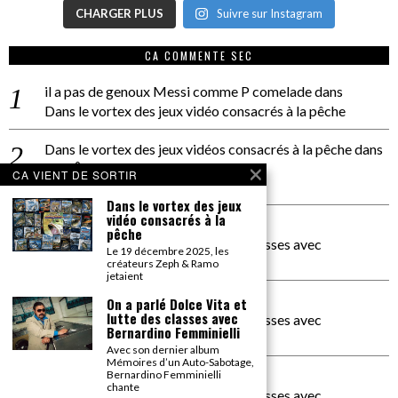
CHARGER PLUS
Suivre sur Instagram
CA COMMENTE SEC
il a pas de genoux Messi comme P comelade
dans
Dans le vortex des jeux vidéo consacrés à la pêche
Dans le vortex des jeux vidéos consacrés à la pêche
dans
PACÔME THIELLEMENT
CA VIENT DE SORTIR
La séance d’Hip Gnose
Dans le vortex des jeux
vidéo consacrés à la
La Patrie
dans
pêche
On a parlé Dolce Vita et lutte des classes avec
Le 19 décembre 2025, les
Bernardino Femminielli
créateurs Zeph & Ramo
jetaient
carte noire negra à l'o tiede
dans
On a parlé Dolce Vita et
lutte des classes avec
On a parlé Dolce Vita et lutte des classes avec
Bernardino Femminielli
Bernardino Femminielli
Avec son dernier album
Mémoires d’un Auto-Sabotage,
moise et son mascaré
dans
Bernardino Femminielli
chante
On a parlé Dolce Vita et lutte des classes avec