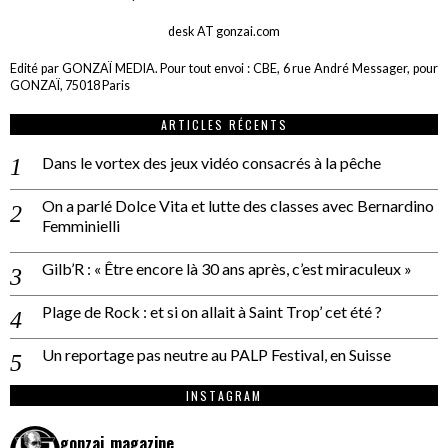
desk AT gonzai.com
Edité par GONZAÏ MEDIA. Pour tout envoi : CBE, 6 rue André Messager, pour
GONZAÏ, 75018 Paris
ARTICLES RÉCENTS
Dans le vortex des jeux vidéo consacrés à la pêche
On a parlé Dolce Vita et lutte des classes avec Bernardino
Femminielli
Gilb’R : « Être encore là 30 ans après, c’est miraculeux »
Plage de Rock : et si on allait à Saint Trop’ cet été ?
Un reportage pas neutre au PALP Festival, en Suisse
INSTAGRAM
gonzai_magazine