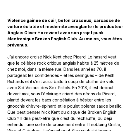
Violence gainée de cuir, béton crasseux, carcasse de
voiture éclatée et modernité aveuglante : le producteur
Anglais Oliver Ho revient avec son projet punk
électronique Broken English Club. Au moins, vous êtes
prévenus.
J’ai encore croisé
Nick Kent
chez Picard. Le hasard veut
que le célèbre rock critique anglais habite à 25 mètres de
chez moi, dans la même rue. Dans les années 70, il
partageait les confidences – et les seringues – de Keith
Richards et il s’est aussi battu à coup de chaîne de vélo
avec Sid Vicious des Sex Pistols. En 2018, il est debout
devant moi, sous l’éclairage criard des néons du Picard,
planté devant les bacs congélation à hésiter entre les
gnocchis chèvre-épinard et le poulet polenta sauce basilic.
Que peut penser Nick Kent du disque de Broken English
Club ? Il dira peut-être que c’est du réchauffé, du déjà
entendu : une sorte de croisement entre Throbbing Gristle,
Wire et Cybotron. Il m’aurait peut-être souhaité bonne