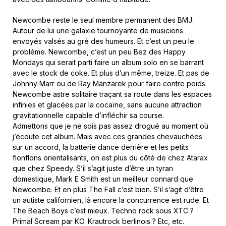
Newcombe reste le seul membre permanent des BMJ.
Autour de lui une galaxie tournoyante de musiciens
envoyés valsés au gré des humeurs. Et c’est un peu le
problème. Newcombe, c’est un peu Bez des Happy
Mondays qui serait parti faire un album solo en se barrant
avec le stock de coke. Et plus d’un même, treize. Et pas de
Johnny Marr ou de Ray Manzarek pour faire contre poids.
Newcombe astre solitaire traçant sa route dans les espaces
infinies et glacées par la cocaïne, sans aucune attraction
gravitationnelle capable d’infléchir sa course.
Admettons que je ne sois pas assez drogué au moment où
j’écoute cet album. Mais avec ces grandes chevauchées
sur un accord, la batterie dance derrière et les petits
flonflons orientalisants, on est plus du côté de chez Atarax
que chez Speedy. S’il s’agit juste d’être un tyran
domestique, Mark E Smith est un meilleur connard que
Newcombe. Et en plus The Fall c’est bien. S’il s’agit d’être
un autiste californien, là encore la concurrence est rude. Et
The Beach Boys c’est mieux. Techno rock sous XTC ?
Primal Scream par KO. Krautrock berlinois ? Etc, etc.