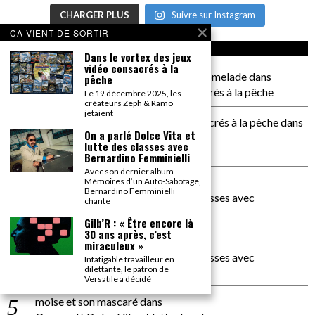
CHARGER PLUS
Suivre sur Instagram
CA VIENT DE SORTIR
CA COMMENTE SEC
Dans le vortex des jeux
vidéo consacrés à la
il a pas de genoux Messi comme P comelade
dans
pêche
Dans le vortex des jeux vidéo consacrés à la pêche
Le 19 décembre 2025, les
créateurs Zeph & Ramo
jetaient
Dans le vortex des jeux vidéos consacrés à la pêche
dans
On a parlé Dolce Vita et
PACÔME THIELLEMENT
lutte des classes avec
La séance d’Hip Gnose
Bernardino Femminielli
Avec son dernier album
La Patrie
dans
Mémoires d’un Auto-Sabotage,
Bernardino Femminielli
On a parlé Dolce Vita et lutte des classes avec
chante
Bernardino Femminielli
Gilb’R : « Être encore là
30 ans après, c’est
carte noire negra à l'o tiede
dans
miraculeux »
On a parlé Dolce Vita et lutte des classes avec
Infatigable travailleur en
dilettante, le patron de
Bernardino Femminielli
Versatile a décidé
moise et son mascaré
dans