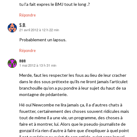
tu l’a fait expres le BMJ tout le long .?
Répondre
S.B.
21 avril 2012 à 12 h 22 min
dit :
Probablement un lapsus.
Répondre
non
1 mai 2012 à 13 h 31 min
dit :
Merde, faut les respecter les fous au lieu de leur cracher
dans le dos sous prétexte qu’ils ne liront jamais l’articulet
branchouille qu’on a pu pondre à leur sujet du haut de sa
montagne de pédanterie.
Hé oui Newcombe ne lira jamais ça, il a d’autres chats à
fouetter, certainement des choses souvent ridicules mais
tout de même il a une vie, un programme, des choses à
faire et à montrer, lui. Alors que le pseudo-journaliste de
gonzai il n’a rien d’autre à faire que d’expliquer à quel point
il est supérieur au sujet de son article, sujet sans lequel