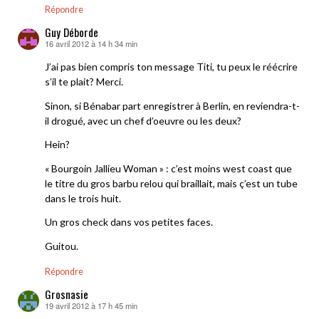
Répondre
Guy Déborde
16 avril 2012 à 14 h 34 min
dit :
J’ai pas bien compris ton message Titi, tu peux le réécrire
s’il te plait? Merci.
Sinon, si Bénabar part enregistrer à Berlin, en reviendra-t-
il drogué, avec un chef d’oeuvre ou les deux?
Hein?
« Bourgoin Jallieu Woman » : c’est moins west coast que
le titre du gros barbu relou qui braillait, mais ç’est un tube
dans le trois huit.
Un gros check dans vos petites faces.
Guitou.
Répondre
Grosnasie
19 avril 2012 à 17 h 45 min
dit :