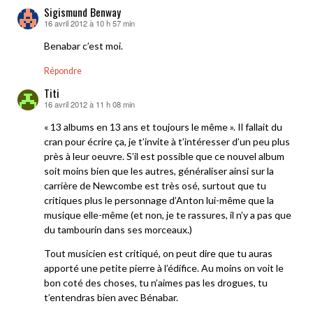
Sigismund Benway
16 avril 2012 à 10 h 57 min
dit :
Benabar c’est moi.
Répondre
Titi
16 avril 2012 à 11 h 08 min
dit :
« 13 albums en 13 ans et toujours le même ». Il fallait du
cran pour écrire ça, je t’invite à t’intéresser d’un peu plus
près à leur oeuvre. S’il est possible que ce nouvel album
soit moins bien que les autres, généraliser ainsi sur la
carrière de Newcombe est très osé, surtout que tu
critiques plus le personnage d’Anton lui-même que la
musique elle-même (et non, je te rassures, il n’y a pas que
du tambourin dans ses morceaux.)
Tout musicien est critiqué, on peut dire que tu auras
apporté une petite pierre à l’édifice. Au moins on voit le
bon coté des choses, tu n’aimes pas les drogues, tu
t’entendras bien avec Bénabar.