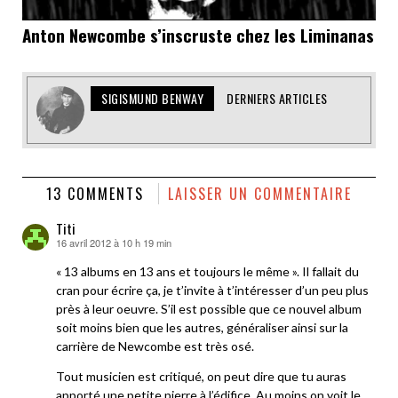
Anton Newcombe s’inscruste chez les Liminanas
SIGISMUND BENWAY
DERNIERS ARTICLES
13 COMMENTS
LAISSER UN COMMENTAIRE
Titi
16 avril 2012 à 10 h 19 min
dit :
« 13 albums en 13 ans et toujours le même ». Il fallait du
cran pour écrire ça, je t’invite à t’intéresser d’un peu plus
près à leur oeuvre. S’il est possible que ce nouvel album
soit moins bien que les autres, généraliser ainsi sur la
carrière de Newcombe est très osé.
Tout musicien est critiqué, on peut dire que tu auras
apporté une petite pierre à l’édifice. Au moins on voit le