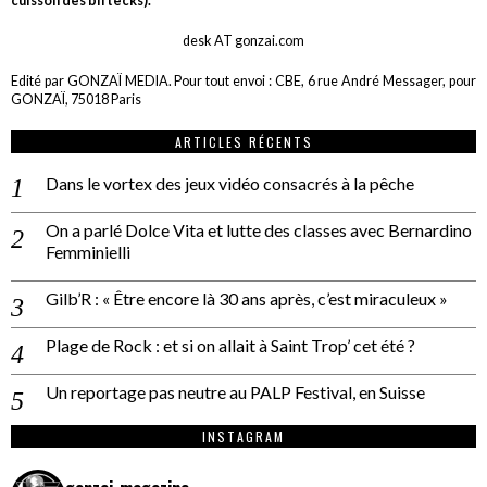
cuisson des biftecks).
desk AT gonzai.com
Edité par GONZAÏ MEDIA. Pour tout envoi : CBE, 6 rue André Messager, pour
GONZAÏ, 75018 Paris
ARTICLES RÉCENTS
Dans le vortex des jeux vidéo consacrés à la pêche
On a parlé Dolce Vita et lutte des classes avec Bernardino
Femminielli
Gilb’R : « Être encore là 30 ans après, c’est miraculeux »
Plage de Rock : et si on allait à Saint Trop’ cet été ?
Un reportage pas neutre au PALP Festival, en Suisse
INSTAGRAM