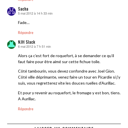
Sacha
5 mai 2012 à 14 h 33 min
dit :
Fade…
Répondre
NJH Slack
6 mai 2012 à 7 h 51 min
dit :
Alors ça c’est fort de roquefort, à se demander ce qu’il
faut faire pour être aimé sur cette fichue toile.
Côté tambourin, vous devez confondre avec Joel Gion.
Côté ville déprimante, venez faire un tour en Picardie si j’y
suis, vous regretterez vite les douces ruelles d’Aurillac.
Et pour y revenir au roquefort, le fromage y est bon, tiens.
A Aurillac.
Répondre