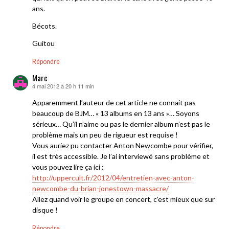
ans.
Bécots.
Guitou
Répondre
Marc
4 mai 2012 à 20 h 11 min
dit :
Apparemment l’auteur de cet article ne connait pas
beaucoup de BJM… « 13 albums en 13 ans »… Soyons
sérieux… Qu’il n’aime ou pas le dernier album n’est pas le
problème mais un peu de rigueur est requise !
Vous auriez pu contacter Anton Newcombe pour vérifier,
il est très accessible. Je l’ai interviewé sans problème et
vous pouvez lire ça ici :
http://uppercult.fr/2012/04/entretien-avec-anton-
newcombe-du-brian-jonestown-massacre/
Allez quand voir le groupe en concert, c’est mieux que sur
disque !
Répondre