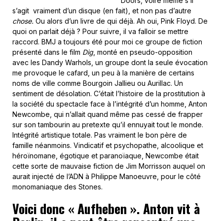
Doors, voire même s’il
s’agit vraiment d’un disque (en fait), et non pas d’autre
chose.
Ou alors d’un livre de qui déjà. Ah oui, Pink Floyd. De
quoi on parlait déjà ? Pour suivre, il va falloir se mettre
raccord. BMJ a toujours été pour moi ce groupe de fiction
présenté dans le film
Dig
, monté en pseudo-opposition
avec les Dandy Warhols, un groupe dont la seule évocation
me provoque le cafard, un peu à la manière de certains
noms de ville comme Bourgoin Jallieu ou Aurillac. Un
sentiment de désolation. C’était l’histoire de la prostitution à
la société du spectacle face à l’intégrité d’un homme, Anton
Newcombe, qui n’allait quand même pas cessé de frapper
sur son tambourin au pretexte qu’il ennuyait tout le monde.
Intégrité artistique totale. Pas vraiment le bon père de
famille néanmoins. Vindicatif et psychopathe, alcoolique et
héroïnomane, égotique et paranoïaque, Newcombe était
cette sorte de mauvaise fiction de Jim Morrisson auquel on
aurait injecté de l’ADN à Philippe Manoeuvre, pour le côté
monomaniaque des Stones.
Voici donc « Aufheben ». Anton vit à