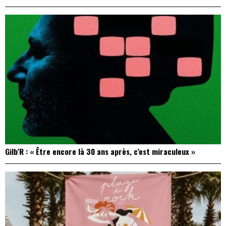
Gilb’R : « Être encore là 30 ans après, c’est miraculeux »