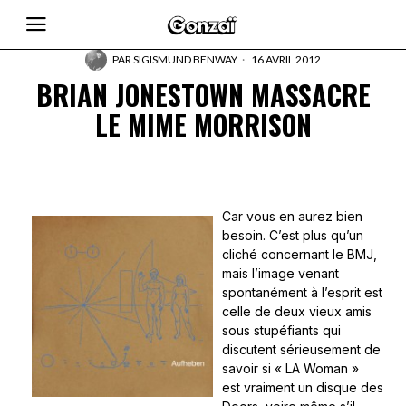
PAR
SIGISMUND BENWAY
16 AVRIL 2012
BRIAN JONESTOWN MASSACRE
LE MIME MORRISON
Car vous en aurez bien
besoin. C’est plus qu’un
cliché concernant le BMJ,
mais l’image venant
spontanément à l’esprit est
celle de deux vieux amis
sous stupéfiants qui
discutent sérieusement de
savoir si « LA Woman »
est vraiment un disque des