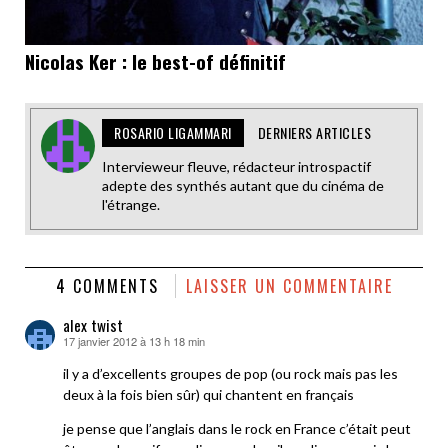
Nicolas Ker : le best-of définitif
ROSARIO LIGAMMARI
DERNIERS ARTICLES
Intervieweur fleuve, rédacteur introspactif
adepte des synthés autant que du cinéma de
l'étrange.
4 COMMENTS
LAISSER UN COMMENTAIRE
alex twist
17 janvier 2012 à 13 h 18 min
dit :
il y a d’excellents groupes de pop (ou rock mais pas les
deux à la fois bien sûr) qui chantent en français
je pense que l’anglais dans le rock en France c’était peut