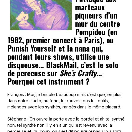
marteaux
piqueurs d’un
mur du centre
Pompidou (en
1982, premier concert à Paris), ou
Punish Yourself et la nana qui,
pendant leurs shows, utilise une
disqueuse… BlackMail, c’est le solo
de perceuse sur
She’s Crafty
…
Pourquoi cet instrument ?
François : Moi, je bricole beaucoup mais c’est que, en plus,
dans notre studio, au fond, tu trouves tous les outils,
mélangés avec les synthés, rangés dans le même placard.
Stéphane : On ouvre la porte avec le bordel et ah tel synthé
non, tel synthé non. Il y en a un qui est revenu avec la
perceuse et, du coup, on s’est dit pourquoi pas. On a sorti