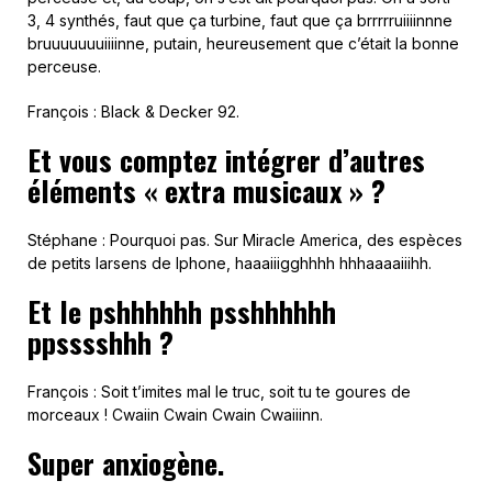
3, 4 synthés, faut que ça turbine, faut que ça brrrrruiiiinnne
bruuuuuuuiiiinne, putain, heureusement que c’était la bonne
perceuse.
François : Black & Decker 92.
Et vous comptez intégrer d’autres
éléments « extra musicaux » ?
Stéphane : Pourquoi pas. Sur Miracle America, des espèces
de petits larsens de Iphone, haaaiiigghhhh hhhaaaaiiihh.
Et le pshhhhhh psshhhhhh
ppsssshhh ?
François : Soit t’imites mal le truc, soit tu te goures de
morceaux ! Cwaiin Cwain Cwain Cwaiiinn.
Super anxiogène.