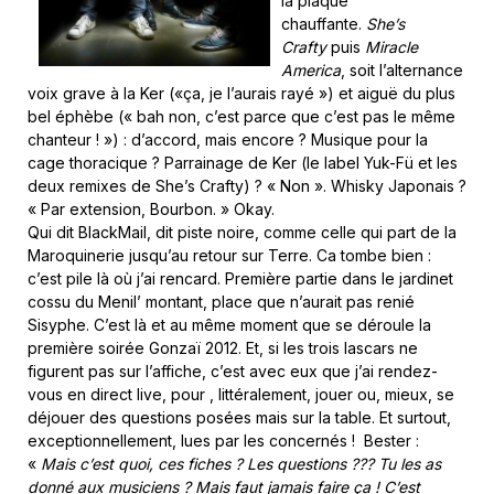
la plaque
chauffante.
She’s
Crafty
puis
Miracle
America
, soit l’alternance
voix grave à la Ker («ça, je l’aurais rayé ») et aiguë du plus
bel éphèbe (« bah non, c’est parce que c’est pas le même
chanteur ! ») : d’accord, mais encore ? Musique pour la
cage thoracique ? Parrainage de Ker (le label Yuk-Fü et les
deux remixes de She’s Crafty) ? « Non ». Whisky Japonais ?
« Par extension, Bourbon. » Okay.
Qui dit BlackMail, dit piste noire, comme celle qui part de la
Maroquinerie jusqu’au retour sur Terre. Ca tombe bien :
c’est pile là où j’ai rencard. Première partie dans le jardinet
cossu du Menil’ montant, place que n’aurait pas renié
Sisyphe. C’est là et au même moment que se déroule la
première soirée Gonzaï 2012. Et, si les trois lascars ne
figurent pas sur l’affiche, c’est avec eux que j’ai rendez-
vous en direct live, pour , littéralement, jouer ou, mieux, se
déjouer des questions posées mais sur la table. Et surtout,
exceptionnellement, lues par les concernés ! Bester :
«
Mais c’est quoi, ces fiches ? Les questions ??? Tu les as
donné aux musiciens ? Mais faut jamais faire ça ! C’est