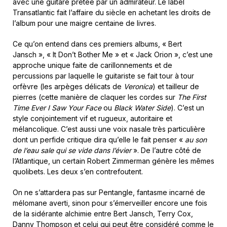
avec une guitare prêtée par un admirateur. Le label
Transatlantic fait l’affaire du siècle en achetant les droits de
l’album pour une maigre centaine de livres.
Ce qu’on entend dans ces premiers albums, « Bert
Jansch », « It Don’t Bother Me » et « Jack Orion », c’est une
approche unique faite de carillonnements et de
percussions par laquelle le guitariste se fait tour à tour
orfèvre (les arpèges délicats de
Veronica
) et tailleur de
pierres (cette manière de claquer les cordes sur
The First
Time Ever I Saw Your Face
ou
Black Water Side
). C’est un
style conjointement vif et rugueux, autoritaire et
mélancolique. C’est aussi une voix nasale très particulière
dont un perfide critique dira qu’elle le fait penser «
au son
de l’eau sale qui se vide dans l’évier
». De l’autre côté de
l’Atlantique, un certain Robert Zimmerman génère les mêmes
quolibets. Les deux s’en contrefoutent.
On ne s’attardera pas sur Pentangle, fantasme incarné de
mélomane averti, sinon pour s’émerveiller encore une fois
de la sidérante alchimie entre Bert Jansch, Terry Cox,
Danny Thompson et celui qui peut être considéré comme le