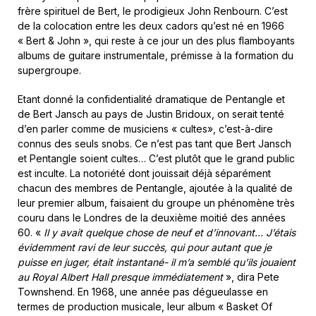
frère spirituel de Bert, le prodigieux John Renbourn. C’est
de la colocation entre les deux cadors qu’est né en 1966
« Bert & John », qui reste à ce jour un des plus flamboyants
albums de guitare instrumentale, prémisse à la formation du
supergroupe.
Etant donné la confidentialité dramatique de Pentangle et
de Bert Jansch au pays de Justin Bridoux, on serait tenté
d’en parler comme de musiciens « cultes», c’est-à-dire
connus des seuls snobs. Ce n’est pas tant que Bert Jansch
et Pentangle soient cultes… C’est plutôt que le grand public
est inculte. La notoriété dont jouissait déjà séparément
chacun des membres de Pentangle, ajoutée à la qualité de
leur premier album, faisaient du groupe un phénomène très
couru dans le Londres de la deuxième moitié des années
60. «
Il y avait quelque chose de neuf et d’innovant… J’étais
évidemment ravi de leur succès, qui pour autant que je
puisse en juger, était instantané- il m’a semblé qu’ils jouaient
au Royal Albert Hall presque immédiatement
», dira Pete
Townshend. En 1968, une année pas dégueulasse en
termes de production musicale, leur album « Basket Of