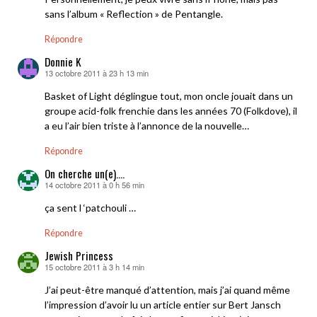
sans l’album « Reflection » de Pentangle.
Répondre
Donnie K
13 octobre 2011 à 23 h 13 min
dit :
Basket of Light déglingue tout, mon oncle jouait dans un
groupe acid-folk frenchie dans les années 70 (Folkdove), il
a eu l’air bien triste à l’annonce de la nouvelle…
Répondre
On cherche un(e)....
14 octobre 2011 à 0 h 56 min
dit :
ça sent l ‘patchouli …
Répondre
Jewish Princess
15 octobre 2011 à 3 h 14 min
dit :
J’ai peut-être manqué d’attention, mais j’ai quand même
l’impression d’avoir lu un article entier sur Bert Jansch