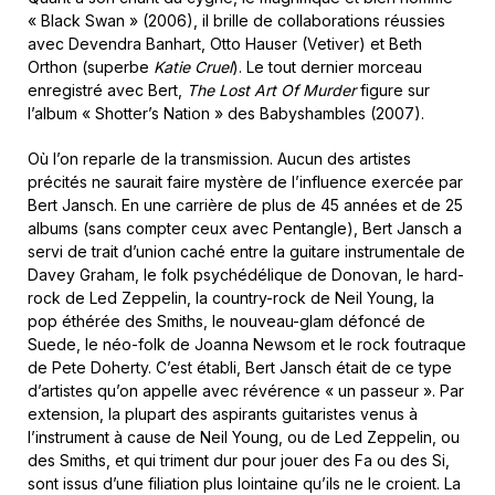
« Black Swan » (2006), il brille de collaborations réussies
avec Devendra Banhart, Otto Hauser (Vetiver) et Beth
Orthon (superbe
Katie Cruel
). Le tout dernier morceau
enregistré avec Bert,
The Lost Art Of Murder
figure sur
l’album « Shotter’s Nation » des Babyshambles (2007).
Où l’on reparle de la transmission. Aucun des artistes
précités ne saurait faire mystère de l’influence exercée par
Bert Jansch. En une carrière de plus de 45 années et de 25
albums (sans compter ceux avec Pentangle), Bert Jansch a
servi de trait d’union caché entre la guitare instrumentale de
Davey Graham, le folk psychédélique de Donovan, le hard-
rock de Led Zeppelin, la country-rock de Neil Young, la
pop éthérée des Smiths, le nouveau-glam défoncé de
Suede, le néo-folk de Joanna Newsom et le rock foutraque
de Pete Doherty. C’est établi, Bert Jansch était de ce type
d’artistes qu’on appelle avec révérence « un passeur ». Par
extension, la plupart des aspirants guitaristes venus à
l’instrument à cause de Neil Young, ou de Led Zeppelin, ou
des Smiths, et qui triment dur pour jouer des Fa ou des Si,
sont issus d’une filiation plus lointaine qu’ils ne le croient. La