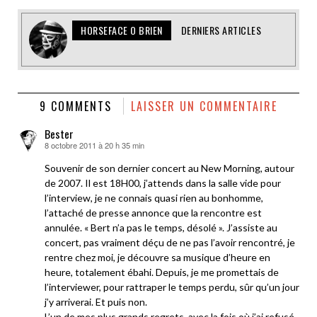
HORSEFACE O BRIEN
DERNIERS ARTICLES
9 COMMENTS
LAISSER UN COMMENTAIRE
Bester
8 octobre 2011 à 20 h 35 min
dit :
Souvenir de son dernier concert au New Morning, autour
de 2007. Il est 18H00, j’attends dans la salle vide pour
l’interview, je ne connais quasi rien au bonhomme,
l’attaché de presse annonce que la rencontre est
annulée. « Bert n’a pas le temps, désolé ». J’assiste au
concert, pas vraiment déçu de ne pas l’avoir rencontré, je
rentre chez moi, je découvre sa musique d’heure en
heure, totalement ébahi. Depuis, je me promettais de
l’interviewer, pour rattraper le temps perdu, sûr qu’un jour
j’y arriverai. Et puis non.
L’un de mes plus grands regrets, avec la fois où j’ai refusé