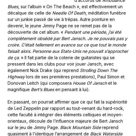
d’accords de
Ambulance
Blues
, sur l’album « On The Beach », est effectivement un
décalque de celle de
Needle Of Death
, méditation funèbre
sur un junkie passé de vie à trépas. Autre pointure en
devenir, le jeune Jimmy Page ne se remet pas de la
découverte de cet album. «
Pendant une période, j’ai été
complètement obsédé par Bert Jansch. Je ne pouvais pas y
croire. C’était tellement en avance sur ce que tout le monde
faisait alors. Personne aux Etats-Unis ne pouvait s’approcher
de ça
. » Il fait partie de la coterie de guitaristes qui se
pressent dans les clubs pour voir jouer Jansch, avec
également Nick Drake (qui reprend
Strolling Down The
Highway
lors de ses premières prestations), Paul Simon et
Donovan Leitch (qui composera
House Of Jansch
et le
magnifique
Bert’s Blues
en pensant à lui).
En passant, on pourrait affirmer que ce qui fait la supériorité
de Led Zeppelin par rapport au tout-venant du hard-rock,
cette faculté à intégrer des éléments celtiques et moyen-
orientaux, découle de l’influence majeure de Bert Jansch
sur le jeu de Jimmy Page.
Black Mountain Side
reprend
quasiment à l’identique l’arrangement de
Black Waterside