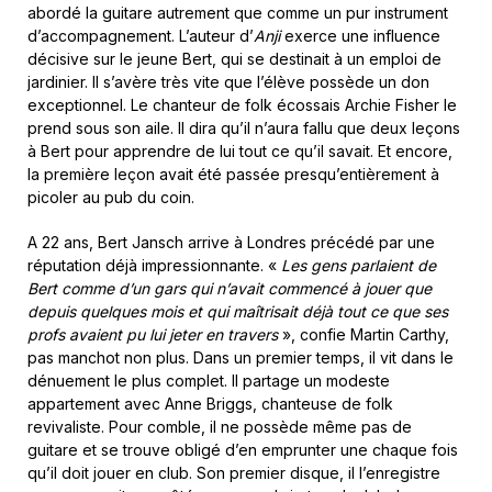
abordé la guitare autrement que comme un pur instrument
d’accompagnement. L’auteur d’
Anji
exerce une influence
décisive sur le jeune Bert, qui se destinait à un emploi de
jardinier. Il s’avère très vite que l’élève possède un don
exceptionnel. Le chanteur de folk écossais Archie Fisher le
prend sous son aile. Il dira qu’il n’aura fallu que deux leçons
à Bert pour apprendre de lui tout ce qu’il savait. Et encore,
la première leçon avait été passée presqu’entièrement à
picoler au pub du coin.
A 22 ans, Bert Jansch arrive à Londres précédé par une
réputation déjà impressionnante. «
Les gens parlaient de
Bert comme d’un gars qui n’avait commencé à jouer que
depuis quelques mois et qui maîtrisait déjà tout ce que ses
profs avaient pu lui jeter en travers
», confie Martin Carthy,
pas manchot non plus. Dans un premier temps, il vit dans le
dénuement le plus complet. Il partage un modeste
appartement avec Anne Briggs, chanteuse de folk
revivaliste. Pour comble, il ne possède même pas de
guitare et se trouve obligé d’en emprunter une chaque fois
qu’il doit jouer en club. Son premier disque, il l’enregistre