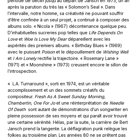
période de déclin jusqu’au départ de Jansch en 1973, un an
après la parution du très las « Solomon’s Seal ». Dans
l’intervalle, notre homme, sa créativité ne pouvant souffrir
d’être confinée à un seul projet, a continué à composer des
albums solo. « Nicola » (1967) décontenance quelque peu.
D’inhabituelles sucreries pop telles que
Life Depends On
Love
et
Woe Is Love My Dear
dépareillent avec les
aspérités des premiers albums. « Birthday Blues » (1969)
avec le puissant
Poison
et le dépouillement de
Wishing Well
et
I Am Lonely
rectifie la trajectoire. « Rosemary Lane »
(1971) et « Moonshine » (1973) creusent encore le sillon de
l’introspection.
« L.A. Turnaround », sorti en 1974, est un véritable
accomplissement et un des sommets créatifs du
compositeur.
Fresh As A Sweet Sunday Morning,
Chambertin, One For Jo
et une réinterprétation de
Needle
Of Death
sont autant de démonstrations d’un songwriter en
pleine possession de ses moyens et qui paraît avoir trouvé
une certaine sérénité. Hélas, par la suite, la carrière de Bert
Jansch prend la tangente. La déflagration punk relègue les
folkies au troisième plan. Les années 80 ne se prêtent pas