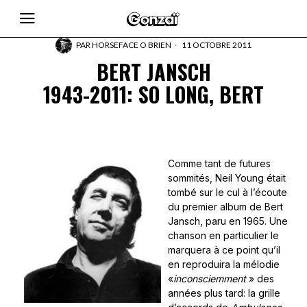
PAR
HORSEFACE O BRIEN
11 OCTOBRE 2011
BERT JANSCH
1943-2011: SO LONG, BERT
Comme tant de futures
sommités, Neil Young était
tombé sur le cul à l’écoute
du premier album de Bert
Jansch, paru en 1965. Une
chanson en particulier le
marquera à ce point qu’il
en reproduira la mélodie
«
inconsciemment
» des
années plus tard: la grille