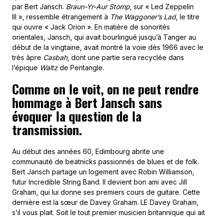
par Bert Jansch.
Braun-Yr-Aur Stomp
, sur « Led Zeppelin
III », ressemble étrangement à
The Waggoner’s Lad
, le titre
qui ouvre « Jack Orion ». En matière de sonorités
orientales, Jansch, qui avait bourlingué jusqu’à Tanger au
début de la vingtaine, avait montré la voie dès 1966 avec le
très âpre
Casbah
, dont une partie sera recyclée dans
l’épique
Waltz
de Pentangle.
Comme on le voit, on ne peut rendre
hommage à Bert Jansch sans
évoquer la question de la
transmission.
Au début des années 60, Edimbourg abrite une
communauté de beatnicks passionnés de blues et de folk.
Bert Jansch partage un logement avec Robin Williamson,
futur Incredible String Band. Il devient bon ami avec Jill
Graham, qui lui donne ses premiers cours de guitare. Cette
dernière est la sœur de Davey Graham. LE
Davey Graham,
s’il vous plait. Soit le tout premier musicien britannique qui ait