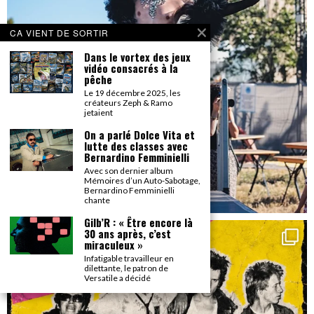
CA VIENT DE SORTIR
Dans le vortex des jeux
vidéo consacrés à la
pêche
Le 19 décembre 2025, les
créateurs Zeph & Ramo
jetaient
On a parlé Dolce Vita et
lutte des classes avec
Bernardino Femminielli
Avec son dernier album
Mémoires d’un Auto-Sabotage,
Bernardino Femminielli
chante
Gilb’R : « Être encore là
30 ans après, c’est
miraculeux »
Infatigable travailleur en
dilettante, le patron de
Versatile a décidé