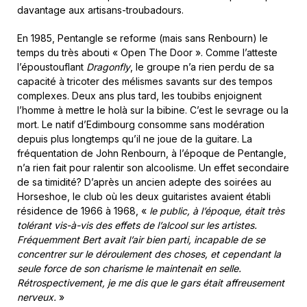
davantage aux artisans-troubadours.
En 1985, Pentangle se reforme (mais sans Renbourn) le
temps du très abouti « Open The Door ». Comme l’atteste
l’époustouflant
Dragonfly
, le groupe n’a rien perdu de sa
capacité à tricoter des mélismes savants sur des tempos
complexes. Deux ans plus tard, les toubibs enjoignent
l’homme à mettre le holà sur la bibine. C’est le sevrage ou la
mort. Le natif d’Edimbourg consomme sans modération
depuis plus longtemps qu’il ne joue de la guitare. La
fréquentation de John Renbourn, à l’époque de Pentangle,
n’a rien fait pour ralentir son alcoolisme. Un effet secondaire
de sa timidité? D’après un ancien adepte des soirées au
Horseshoe, le club où les deux guitaristes avaient établi
résidence de 1966 à 1968, «
le public, à l’époque, était très
tolérant vis-à-vis des effets de l’alcool sur les artistes.
Fréquemment Bert avait l’air bien parti, incapable de se
concentrer sur le déroulement des choses, et cependant la
seule force de son charisme le maintenait en selle.
Rétrospectivement, je me dis que le gars était affreusement
nerveux.
»