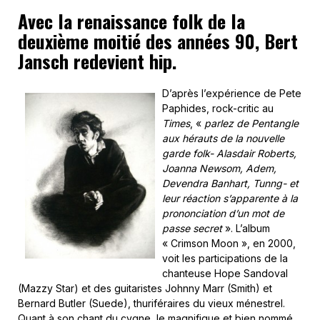
Avec la renaissance folk de la
deuxième moitié des années 90, Bert
Jansch redevient hip.
D’après l’expérience de Pete
Paphides, rock-critic au
Times
, «
parlez de Pentangle
aux hérauts de la nouvelle
garde folk- Alasdair Roberts,
Joanna Newsom, Adem,
Devendra Banhart, Tunng- et
leur réaction s’apparente à la
prononciation d’un mot de
passe secret
». L’album
« Crimson Moon », en 2000,
voit les participations de la
chanteuse Hope Sandoval
(Mazzy Star) et des guitaristes Johnny Marr (Smith) et
Bernard Butler (Suede), thuriféraires du vieux ménestrel.
Quant à son chant du cygne, le magnifique et bien nommé