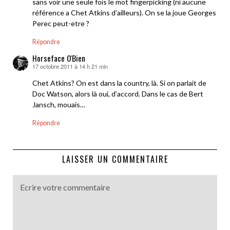
sans voir une seule fois le mot fingerpicking (ni aucune
référence a Chet Atkins d’ailleurs). On se la joue Georges
Perec peut-etre ?
Répondre
Horseface O'Bien
17 octobre 2011 à 14 h 21 min
dit :
Chet Atkins? On est dans la country, là. Si on parlait de
Doc Watson, alors là oui, d’accord. Dans le cas de Bert
Jansch, mouais…
Répondre
LAISSER UN COMMENTAIRE