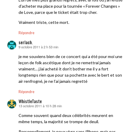
d’acheter ma place pour la tournée « Forever Changes »
de Love, parce que le ticket était trop cher.
Vraiment triste, cette mort.
Répondre
serlach.
9 octobre 2011 à 2 h 53 min
dit :
je me souviens bien de ce concert qui a été pour moi une
leçon de folk ascétique dont je ne remettrai jamais
vraiment… jJai acheté it don’t bother me il y a fort
longtemps rien que pour sa pochette avec le bert et son
air renfrogné, je ne l’ai jamais regretté
Répondre
WhistleTaste
13 octobre 2011 à 10 h 28 min
dit :
Comme souvent quand deux célébrités meurent en
même temps, la majorité se trompe de deuil.
Personnellement, je peux vivre sans iPhone, mais pas