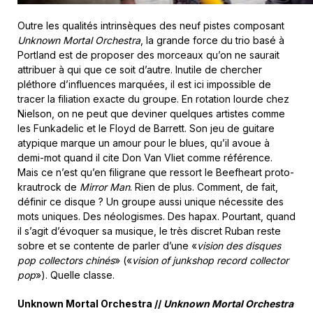
Outre les qualités intrinsèques des neuf pistes composant
Unknown Mortal Orchestra
, la grande force du trio basé à
Portland est de proposer des morceaux qu’on ne saurait
attribuer à qui que ce soit d’autre. Inutile de chercher
pléthore d’influences marquées, il est ici impossible de
tracer la filiation exacte du groupe. En rotation lourde chez
Nielson, on ne peut que deviner quelques artistes comme
les Funkadelic et le Floyd de Barrett. Son jeu de guitare
atypique marque un amour pour le blues, qu’il avoue à
demi-mot quand il cite Don Van Vliet comme référence.
Mais ce n’est qu’en filigrane que ressort le Beefheart proto-
krautrock de
Mirror Man
. Rien de plus. Comment, de fait,
définir ce disque ? Un groupe aussi unique nécessite des
mots uniques. Des néologismes. Des hapax. Pourtant, quand
il s’agit d’évoquer sa musique, le très discret Ruban reste
sobre et se contente de parler d’une «
vision des disques
pop collectors chinés
» («
vision of junkshop record collector
pop
»). Quelle classe.
Unknown Mortal Orchestra //
Unknown Mortal Orchestra