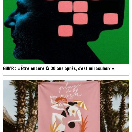
Gilb’R : « Être encore là 30 ans après, c’est miraculeux »