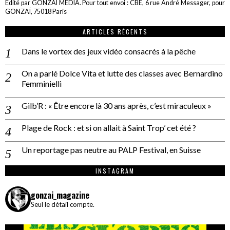
Edité par GONZAÏ MEDIA. Pour tout envoi : CBE, 6 rue André Messager, pour
GONZAÏ, 75018 Paris
ARTICLES RÉCENTS
Dans le vortex des jeux vidéo consacrés à la pêche
On a parlé Dolce Vita et lutte des classes avec Bernardino
Femminielli
Gilb’R : « Être encore là 30 ans après, c’est miraculeux »
Plage de Rock : et si on allait à Saint Trop’ cet été ?
Un reportage pas neutre au PALP Festival, en Suisse
INSTAGRAM
gonzai_magazine
Seul le détail compte.