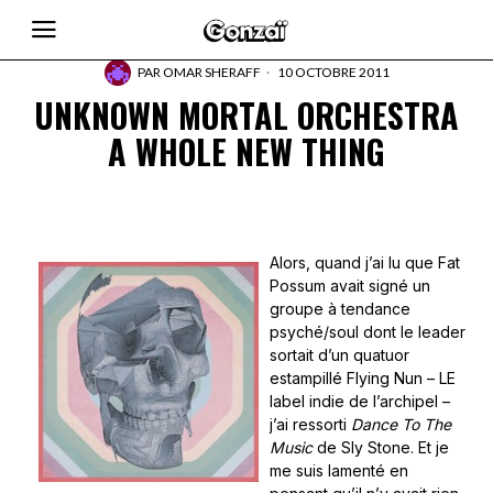
PAR
OMAR SHERAFF
10 OCTOBRE 2011
UNKNOWN MORTAL ORCHESTRA
A WHOLE NEW THING
Alors, quand j’ai lu que Fat
Possum avait signé un
groupe à tendance
psyché/soul dont le leader
sortait d’un quatuor
estampillé Flying Nun – LE
label indie de l’archipel –
j’ai ressorti
Dance To The
Music
de Sly Stone. Et je
me suis lamenté en