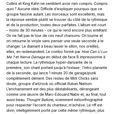
Collins et King Kahn ne semblent avoir rien compris. Compris
quoi ? Aucune idée. Difficile d’expliquer pourquoi que ce
groupe fascine autant. Les morceaux sont excellents, mais
la réponse semble plutôt se trouver du côté de la rythmique
et de la production, toutes deux parfaites. L’album est court
– moins de 30 minutes – ce qui le rend encore plus entêtant.
On ne fait pas le tour de ces neuf chansons. On tourne et
on retourne le vinyle sans penser une seule seconde à le
changer. Le diamant a beau lasser le sillon, nos oreilles,
elles, en redemandent. Le combo formé par
How Can U Luv
Me ?
et
Nerve Damage
en début de face B impressionne à
chaque lecture. La rythmique hyper-dansante de la
première, son chant portant jusqu’à l’extase ; l’intro planante
de la seconde, qui lance 1 minute 20 de garage/punk
complètement dément. Des restes de Mint Chicks sans
doute, groupe d’art/rock où officiait Ruban Nielson.
L’enchainement est des plus déstabilisants, dérangeant
comme une œuvre de Marc-Edouard Nabe et, au final, tout
aussi beau.
Thought Ballune
, sciemment mésorthographié
pour respecter l’accent du chanteur, m’achève. Le riff est
divin, intelligemment porté par cette même rythmique, plus