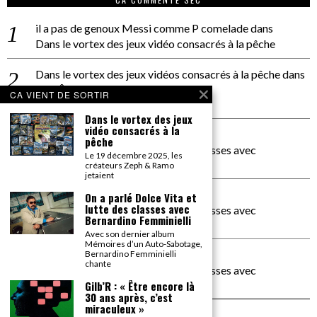
il a pas de genoux Messi comme P comelade
dans
Dans le vortex des jeux vidéo consacrés à la pêche
Dans le vortex des jeux vidéos consacrés à la pêche
dans
PACÔME THIELLEMENT
CA VIENT DE SORTIR
La séance d’Hip Gnose
Dans le vortex des jeux
vidéo consacrés à la
La Patrie
dans
pêche
On a parlé Dolce Vita et lutte des classes avec
Le 19 décembre 2025, les
Bernardino Femminielli
créateurs Zeph & Ramo
jetaient
carte noire negra à l'o tiede
dans
On a parlé Dolce Vita et
lutte des classes avec
On a parlé Dolce Vita et lutte des classes avec
Bernardino Femminielli
Bernardino Femminielli
Avec son dernier album
Mémoires d’un Auto-Sabotage,
moise et son mascaré
dans
Bernardino Femminielli
chante
On a parlé Dolce Vita et lutte des classes avec
Bernardino Femminielli
Gilb’R : « Être encore là
30 ans après, c’est
miraculeux »