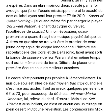
pensant qu’il n’y avait rien
à espérer. Dans un élan miséricordieux suscité par la foi
aveugle que j’ai en l’écurie mississippienne et la beauté du
nom du label ayant sorti leur premier EP fin 2010 –
Sound of
Sweet Nothing
– j’ai quand même fini par charger le player.
Oh! Sweet Nuthin’
, le chant du cygne du Velvet,
l’apothéose de
Loaded
. Un nom évocateur, quasi-
prémonitoire quand il s’agit de musique psychédélique. Le
4-titres en question se trouvait être le premier de cette
jeune compagnie de disque londonienne. L’histoire me
rappelait celle des Coral et de Deltasonic, label ayant sorti
la bande de
scousers
de leur Wirral natal en même temps
qu’il est lui-même sorti de terre. Difficile de placer une
première écoute sous de meilleurs auspices.
Le cadre n’est pourtant pas propice à l’émerveillement. La
musique soul est allée de
bad trips
en
bad trips
quand elle
s’est mise aux acides.
Tout au mieux quelques perles entre
67 et 73, pour beaucoup de déchets.
Unknown Mortal
Orchestra
, lui, relève du chef-d’œuvre. Mais si ce
Self-
Titled
est aussi brillant, ce n’est en aucun cas un mirage en
plein désert. Plutôt une révélation. Les contemporains Mick