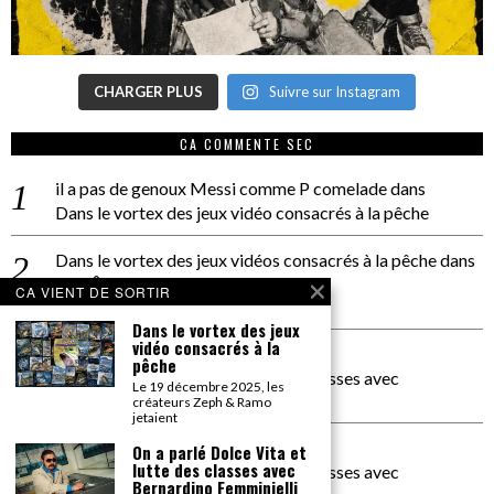
CHARGER PLUS
Suivre sur Instagram
CA COMMENTE SEC
il a pas de genoux Messi comme P comelade
dans
Dans le vortex des jeux vidéo consacrés à la pêche
Dans le vortex des jeux vidéos consacrés à la pêche
dans
PACÔME THIELLEMENT
CA VIENT DE SORTIR
La séance d’Hip Gnose
Dans le vortex des jeux
vidéo consacrés à la
La Patrie
dans
pêche
On a parlé Dolce Vita et lutte des classes avec
Le 19 décembre 2025, les
Bernardino Femminielli
créateurs Zeph & Ramo
jetaient
carte noire negra à l'o tiede
dans
On a parlé Dolce Vita et
lutte des classes avec
On a parlé Dolce Vita et lutte des classes avec
Bernardino Femminielli
Bernardino Femminielli