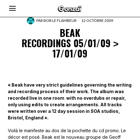
PAR
BOB LE FLAMBEUR
12 OCTOBRE 2009
BEAK
RECORDINGS 05/01/09 ˃
17/01/09
« Beak have very strict guidelines governing the writing
and recording process of their work. The album was
recorded live in one room with no overdubs or repair,
only using edits to create arrangements. All tracks
were written over a 12 day session in SOA studios,
Bristol, England ».
Voilà le manifeste au dos de la pochette du cd promo. Le
décor est posé. Beak est le nouveau groupe de Geoff