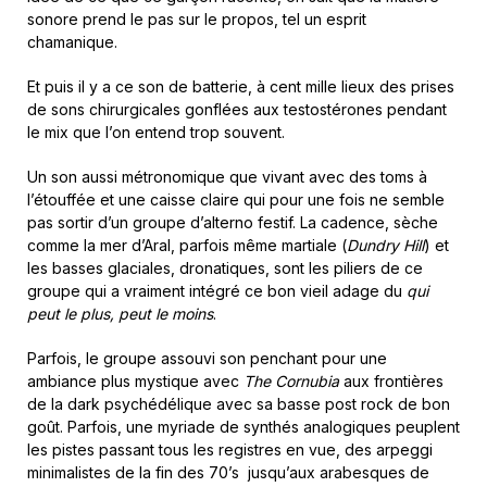
sonore prend le pas sur le propos, tel un esprit
chamanique.
Et puis il y a ce son de batterie, à cent mille lieux des prises
de sons chirurgicales gonflées aux testostérones pendant
le mix que l’on entend trop souvent.
Un son aussi métronomique que vivant avec des toms à
l’étouffée et une caisse claire qui pour une fois ne semble
pas sortir d’un groupe d’alterno festif. La cadence, sèche
comme la mer d’Aral, parfois même martiale (
Dundry Hill
) et
les basses glaciales, dronatiques, sont les piliers de ce
groupe qui a vraiment intégré ce bon vieil adage du
qui
peut le plus, peut le moins
.
Parfois, le groupe assouvi son penchant pour une
ambiance plus mystique avec
The Cornubia
aux frontières
de la dark psychédélique avec sa basse post rock de bon
goût. Parfois, une myriade de synthés analogiques peuplent
les pistes passant tous les registres en vue, des arpeggi
minimalistes de la fin des 70’s jusqu’aux arabesques de