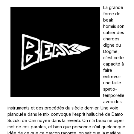
La grande
force de
beak,
hormis son
cahier des
charges
digne du
Dogme,
c’est cette
capacité à
faire
entrevoir
une faille
spatio-
temporelle
avec des
instruments et des procédés du siècle dernier. Une voix
planquée dans le mix convoque l’esprit halluciné de Damo
Suzuki de Can noyée dans la reverb. On n’a beau ne piper
mot de ces paroles, et bien que personne n’ait quelconque
idée de ce que ce garçon raconte, on sait que la matière