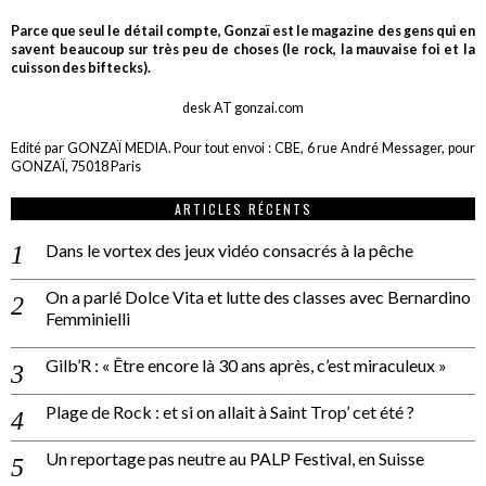
Parce que seul le détail compte, Gonzaï est le magazine des gens qui en
savent beaucoup sur très peu de choses (le rock, la mauvaise foi et la
cuisson des biftecks).
desk AT gonzai.com
Edité par GONZAÏ MEDIA. Pour tout envoi : CBE, 6 rue André Messager, pour
GONZAÏ, 75018 Paris
ARTICLES RÉCENTS
Dans le vortex des jeux vidéo consacrés à la pêche
On a parlé Dolce Vita et lutte des classes avec Bernardino
Femminielli
Gilb’R : « Être encore là 30 ans après, c’est miraculeux »
Plage de Rock : et si on allait à Saint Trop’ cet été ?
Un reportage pas neutre au PALP Festival, en Suisse