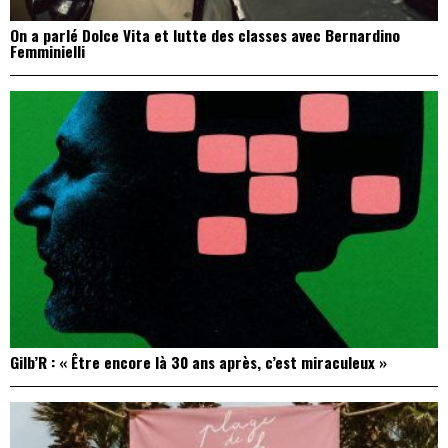
On a parlé Dolce Vita et lutte des classes avec Bernardino
Femminielli
Gilb’R : « Être encore là 30 ans après, c’est miraculeux »