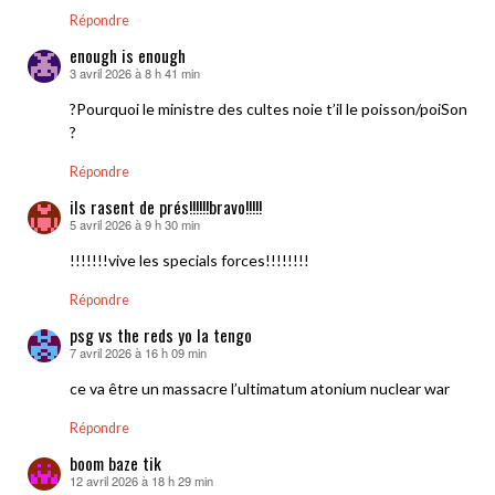
Répondre
enough is enough
3 avril 2026 à 8 h 41 min
dit :
?Pourquoi le ministre des cultes noie t’il le poisson/poiSon
?
Répondre
ils rasent de prés!!!!!!bravo!!!!!
5 avril 2026 à 9 h 30 min
dit :
!!!!!!!vive les specials forces!!!!!!!!
Répondre
psg vs the reds yo la tengo
7 avril 2026 à 16 h 09 min
dit :
ce va être un massacre l’ultimatum atonium nuclear war
Répondre
boom baze tik
12 avril 2026 à 18 h 29 min
dit :