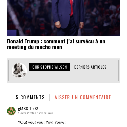
Donald Trump : comment j’ai survécu à un
meeting du macho man
CHRISTOPHE WILSON
DERNIERS ARTICLES
5 COMMENTS
LAISSER UN COMMENTAIRE
glASS TieS!
1 avril 2026 à 12 h 33 min
dit :
YOu! you! you! Yoy! Youw!