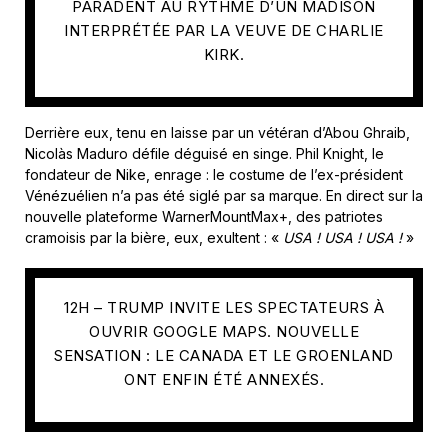
PARADENT AU RYTHME D’UN MADISON
INTERPRÉTÉE PAR LA VEUVE DE CHARLIE
KIRK.
Derrière eux, tenu en laisse par un vétéran d’Abou Ghraib,
Nicol
às Maduro
défile déguisé en singe. Phil Knight, le
fondateur de Nike, enrage : le costume de l’ex-président
Vénézuélien n’a pas été siglé par sa marque. En direct sur la
nouvelle plateforme WarnerMountMax+, des patriotes
cramoisis par la bière, eux, exultent : «
USA ! USA ! USA !
»
12H – TRUMP INVITE LES SPECTATEURS À
OUVRIR GOOGLE MAPS. NOUVELLE
SENSATION : LE CANADA ET LE GROENLAND
ONT ENFIN ÉTÉ ANNEXÉS.