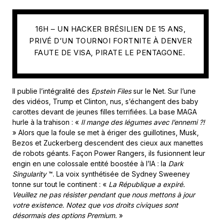
16H – UN HACKER BRÉSILIEN DE 15 ANS,
PRIVÉ D’UN TOURNOI FORTNITE À DENVER
FAUTE DE VISA, PIRATE LE PENTAGONE.
Il publie l’intégralité des
Epstein Files
sur le Net. Sur l’une
des vidéos, Trump et Clinton, nus, s’échangent des baby
carottes devant de jeunes filles terrifiées. La base MAGA
hurle à la trahison : «
Il mange des légumes avec l’ennemi ?!
» Alors que la foule se met à ériger des guillotines, Musk,
Bezos et Zuckerberg descendent des cieux aux manettes
de robots géants. Façon Power Rangers, ils fusionnent leur
engin en une colossale entité boostée à l’IA : la
Dark
Singularity
™. La voix synthétisée de Sydney Sweeney
tonne sur tout le continent : «
La République a expiré.
Veuillez ne pas résister pendant que nous mettons à jour
votre existence. Notez que vos droits civiques sont
désormais des options Premium.
»