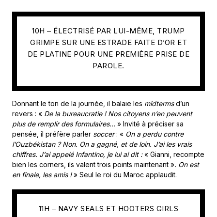
10H – ÉLECTRISÉ PAR LUI-MÊME, TRUMP
GRIMPE SUR UNE ESTRADE FAITE D’OR ET
DE PLATINE POUR UNE PREMIÈRE PRISE DE
PAROLE.
Donnant le ton de la journée, il balaie les
midterms
d’un
revers : «
De la bureaucratie ! Nos citoyens n’en peuvent
plus de remplir des formulaires…
» Invité à préciser sa
pensée, il préfère parler
soccer
: «
On a perdu contre
l’Ouzbékistan ? Non. On a gagné, et de loin. J’ai les vrais
chiffres. J’ai appelé Infantino, je lui ai dit :
« Gianni, recompte
bien les corners, ils valent trois points maintenant »
.
On est
en finale, les amis !
» Seul le roi du Maroc applaudit.
11H – NAVY SEALS ET HOOTERS GIRLS