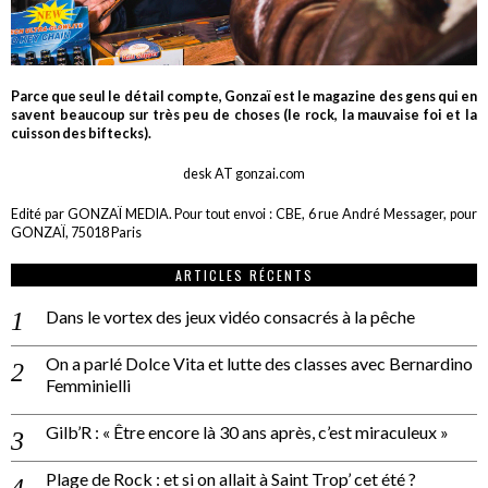
Parce que seul le détail compte, Gonzaï est le magazine des gens qui en
savent beaucoup sur très peu de choses (le rock, la mauvaise foi et la
cuisson des biftecks).
desk AT gonzai.com
Edité par GONZAÏ MEDIA. Pour tout envoi : CBE, 6 rue André Messager, pour
GONZAÏ, 75018 Paris
ARTICLES RÉCENTS
Dans le vortex des jeux vidéo consacrés à la pêche
On a parlé Dolce Vita et lutte des classes avec Bernardino
Femminielli
Gilb’R : « Être encore là 30 ans après, c’est miraculeux »
Plage de Rock : et si on allait à Saint Trop’ cet été ?