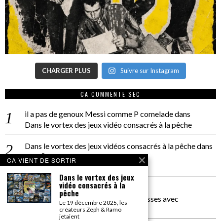
CHARGER PLUS
Suivre sur Instagram
CA COMMENTE SEC
il a pas de genoux Messi comme P comelade
dans
Dans le vortex des jeux vidéo consacrés à la pêche
Dans le vortex des jeux vidéos consacrés à la pêche
dans
PACÔME THIELLEMENT
CA VIENT DE SORTIR
La séance d’Hip Gnose
Dans le vortex des jeux
vidéo consacrés à la
La Patrie
dans
pêche
On a parlé Dolce Vita et lutte des classes avec
Le 19 décembre 2025, les
Bernardino Femminielli
créateurs Zeph & Ramo
jetaient