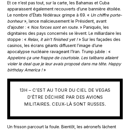
Et ce n’est pas tout, sur la carte, les Bahamas et Cuba
apparaissent également recouverts d’une bannière étoilée.
Le nombre d’États fédéraux grimpe à 69. «
Un chiffre porte-
bonheur
», lance malicieusement le Président, avant
d’ajouter : «
Nos forces sont en route.
» Paniqués, les
dignitaires des pays concernés se lèvent. Le milliardaire les
stoppe : «
Relax, it ain’t finished yet !
»
Sur les façades des
casinos, les écrans géants diffusent l’image d’une
apocalypse nucléaire ravageant l’Iran. Trump jubile : «
Appelons ça une frappe de courtoisie. Les talibans allaient
violer le deal que je leur avais proposé dans ma tête. Happy
birthday America !
»
13H – C’EST AU TOUR DU CIEL DE VEGAS
D’ÊTRE DÉCHIRÉ PAR DES AVIONS
MILITAIRES.
CEUX-LÀ SONT RUSSES.
Un frisson parcourt la foule. Bientôt, les aéronefs lâchent