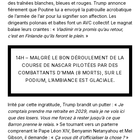
des traînées blanches, bleues et rouges. Trump annonce
fièrement que Poutine lui a envoyé la patrouille acrobatique
de l’armée de l’air pour lui signifier son affection. Les
dirigeants polonais et baltes font un AVC collectif. Le magnat
balaie leurs craintes : «
Vladimir m’a promis qu’au retour,
c’est en Finlande qu’ils feront le plein.
»
14H – MALGRÉ LE BON DÉROULEMENT DE LA
COURSE DE NASCAR PILOTÉES PAR DES
COMBATTANTS D’MMA (8 MORTS), SUR LE
PODIUM, L’AMBIANCE EST GLACIALE.
Irrité par cette ingratitude, Trump brandit un putter : «
Je
comptais prendre ma retraite en 2029, mais je ne vois ici
que des losers. Vous me forcez à rester jusqu’à ce que
Barron prenne le relais.
» Se tournant vers un parterre
comprenant le Pape Léon XIV, Benyamin Netanyahou et Mel
Gibson, il demande : «
Ça vous dit d’officialiser la chose ?
»