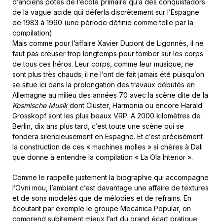
d’anciens potes de l’école primaire qu’à des conquistadors
de la vague acide qui déferla discrètement sur l’Espagne
de 1983 à 1990 (une période définie comme telle par la
compilation).
Mais comme pour l’affaire Xavier Dupont de Ligonnès, il ne
faut pas creuser trop longtemps pour tomber sur les corps
de tous ces héros. Leur corps, comme leur musique, ne
sont plus très chauds; il ne l’ont de fait jamais été puisqu’on
se situe ici dans la prolongation des travaux débutés en
Allemagne au milieu des années 70 avec la scène dite de la
Kosmische Musik
dont Cluster, Harmonia ou encore Harald
Grosskopf sont les plus beaux VRP. A 2000 kilomètres de
Berlin, dix ans plus tard, c’est toute une scène qui se
fondera silencieusement en Espagne. Et c’est précisément
la construction de ces « machines molles » si chères à Dali
que donne à entendre la compilation « La Ola Interior ».
Comme le rappelle justement la biographie qui accompagne
l’Ovni mou, l’ambiant c’est davantage une affaire de textures
et de sons modelés que de mélodies et de refrains. En
écoutant par exemple le groupe Mecanica Popular, on
comprend subitement mieux l’art du grand écart pratique,