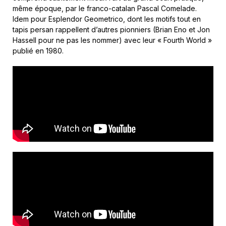
même époque, par le franco-catalan Pascal Comelade.
Idem pour Esplendor Geometrico, dont les motifs tout en
tapis persan rappellent d’autres pionniers (Brian Eno et Jon
Hassell pour ne pas les nommer) avec leur « Fourth World »
publié en 1980.