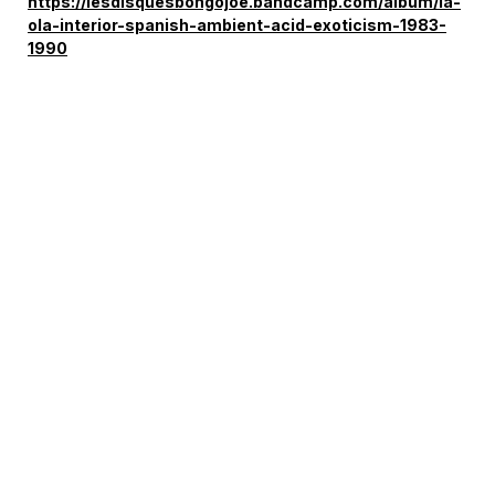
https://lesdisquesbongojoe.bandcamp.com/album/la-
ola-interior-spanish-ambient-acid-exoticism-1983-
1990