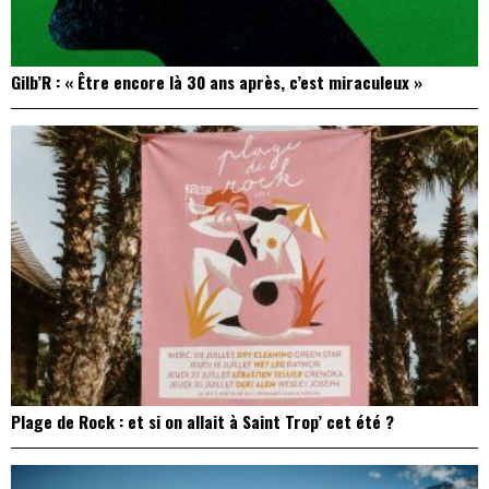
Gilb’R : « Être encore là 30 ans après, c’est miraculeux »
Plage de Rock : et si on allait à Saint Trop’ cet été ?