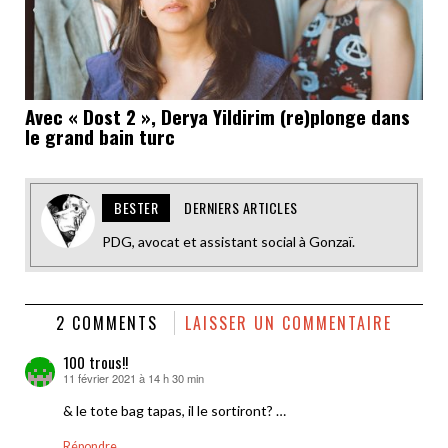
Avec « Dost 2 », Derya Yildirim (re)plonge dans
le grand bain turc
BESTER
DERNIERS ARTICLES
PDG, avocat et assistant social à Gonzaï.
2 COMMENTS
LAISSER UN COMMENTAIRE
100 trous!!
11 février 2021 à 14 h 30 min
dit :
& le tote bag tapas, il le sortiront? …
Répondre