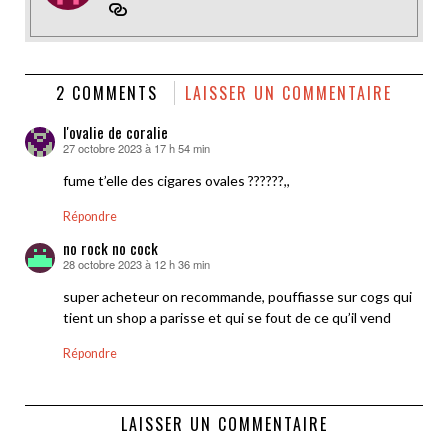
2 COMMENTS
LAISSER UN COMMENTAIRE
l'ovalie de coralie
27 octobre 2023 à 17 h 54 min
dit :
fume t’elle des cigares ovales ??????,,
Répondre
no rock no cock
28 octobre 2023 à 12 h 36 min
dit :
super acheteur on recommande, pouffiasse sur cogs qui
tient un shop a parisse et qui se fout de ce qu’il vend
Répondre
LAISSER UN COMMENTAIRE