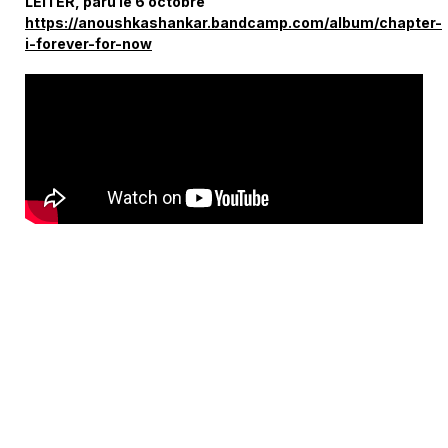
LEITER, paru le 6 octobre
https://anoushkashankar.bandcamp.com/album/chapter-
i-forever-for-now