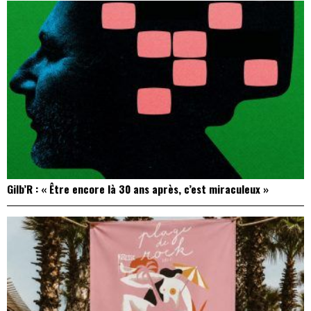
Gilb’R : « Être encore là 30 ans après, c’est miraculeux »