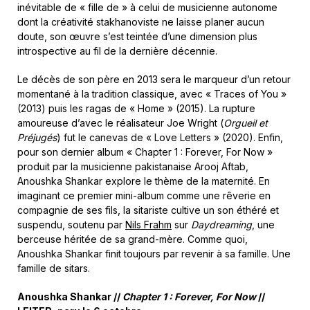
inévitable de « fille de » à celui de musicienne autonome
dont la créativité stakhanoviste ne laisse planer aucun
doute, son œuvre s’est teintée d’une dimension plus
introspective au fil de la dernière décennie.
Le décès de son père en 2013 sera le marqueur d’un retour
momentané à la tradition classique, avec « Traces of You »
(2013) puis les ragas de « Home » (2015). La rupture
amoureuse d’avec le réalisateur Joe Wright (
Orgueil et
Préjugés
) fut le canevas de « Love Letters » (2020). Enfin,
pour son dernier album « Chapter 1 : Forever, For Now »
produit par la musicienne pakistanaise Arooj Aftab,
Anoushka Shankar explore le thème de la maternité. En
imaginant ce premier mini-album comme une rêverie en
compagnie de ses fils, la sitariste cultive un son éthéré et
suspendu, soutenu par
Nils Frahm
sur
Daydreaming
, une
berceuse héritée de sa grand-mère. Comme quoi,
Anoushka Shankar finit toujours par revenir à sa famille. Une
famille de sitars.
Anoushka Shankar //
Chapter 1 : Forever, For Now
//