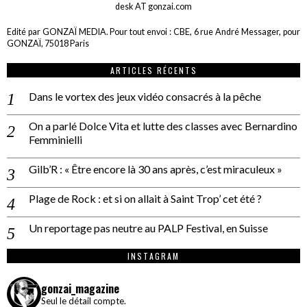
desk AT gonzai.com
Edité par GONZAÏ MEDIA. Pour tout envoi : CBE, 6 rue André Messager, pour
GONZAÏ, 75018 Paris
ARTICLES RÉCENTS
Dans le vortex des jeux vidéo consacrés à la pêche
On a parlé Dolce Vita et lutte des classes avec Bernardino
Femminielli
Gilb’R : « Être encore là 30 ans après, c’est miraculeux »
Plage de Rock : et si on allait à Saint Trop’ cet été ?
Un reportage pas neutre au PALP Festival, en Suisse
INSTAGRAM
gonzai_magazine
Seul le détail compte.