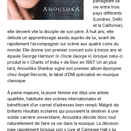
partageant sa
vie entre trois
pays différents
(Londres, Delhi
et la Californie),
elle devient vite la disciple de son père. À huit ans, elle
débute un apprentissage assidu auprès de lui, avant de
rapidement l’accompagner sur scène aux quatre coins du
monde. Elle donne son premier concert solo à treize ans et
épaule George Harrison («
Oncle George
») lorsque celui-ci
produit le « Chants of India » de Ravi en 1997. Un an plus
tard, Anoushka Shankar signe son premier album éponyme
chez Angel Records, le label d’EMI spécialisé en musique
classique.
À peine majeure, la jeune femme est déjà une artiste
qualifiée, habituée des scènes internationales et
bénéficiant d’un carnet d’adresses bien rempli. Malgré de
brillants résultats scolaires qui pouvaient la destiner à une
solide carrière universitaire, Anoushka décide donc tout
naturellement de faire sa vie dans la musique. La décision
paie rapidement lorsque son « Live at Carnegie Hall » lui