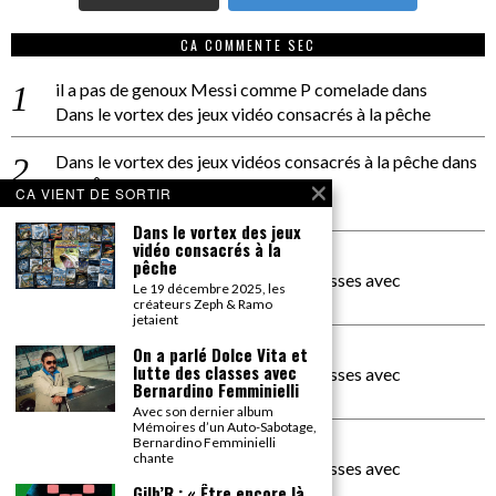
CA COMMENTE SEC
il a pas de genoux Messi comme P comelade
dans
Dans le vortex des jeux vidéo consacrés à la pêche
Dans le vortex des jeux vidéos consacrés à la pêche
dans
PACÔME THIELLEMENT
CA VIENT DE SORTIR
La séance d’Hip Gnose
Dans le vortex des jeux
vidéo consacrés à la
La Patrie
dans
pêche
On a parlé Dolce Vita et lutte des classes avec
Le 19 décembre 2025, les
Bernardino Femminielli
créateurs Zeph & Ramo
jetaient
carte noire negra à l'o tiede
dans
On a parlé Dolce Vita et
lutte des classes avec
On a parlé Dolce Vita et lutte des classes avec
Bernardino Femminielli
Bernardino Femminielli
Avec son dernier album
Mémoires d’un Auto-Sabotage,
moise et son mascaré
dans
Bernardino Femminielli
chante
On a parlé Dolce Vita et lutte des classes avec
Bernardino Femminielli
Gilb’R : « Être encore là