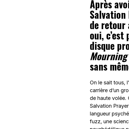
Après avoi
Salvation 
de retour
oui, c’est
disque pro
Mourning 
sans même 
On le sait tous, 
carrière d’un gr
de haute volée. 
Salvation Prayer
langueur psyché
fuzz, une scienc