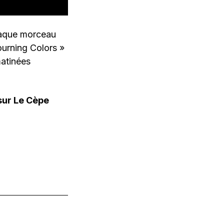
chaque morceau
ourning Colors »
matinées
 sur Le Cèpe