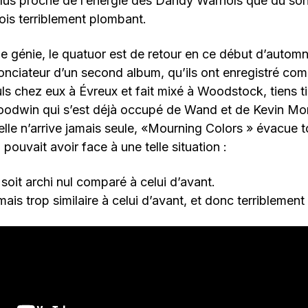
lus proche de l’énergie des Dandy Warhols que du so
s terriblement plombant.
e génie, le quatuor est de retour en ce début d’autom
onciateur d’un second album, qu’ils ont enregistré c
ls chez eux à Évreux et fait mixé à Woodstock, tiens ti
Goodwin qui s’est déjà occupé de Wand et de Kevin M
le n’arrive jamais seule, «Mourning Colors » évacue t
pouvait avoir face à une telle situation :
soit archi nul comparé à celui d’avant.
 mais trop similaire à celui d’avant, et donc terriblemen