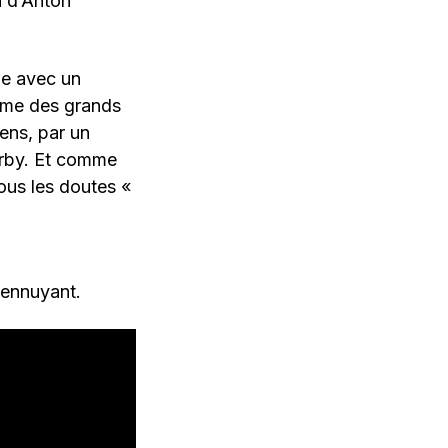
n d’Anton
ne avec un
omme des grands
ens, par un
orby. Et comme
ous les doutes «
t ennuyant.