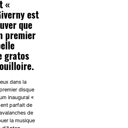
t «
Giverny est
ouver que
un premier
elle
e gratos
uilloire.
leux dans la
 premier disque
bum inaugural «
ent parfait de
 avalanches de
jouer la musique