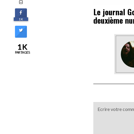
Le journal Go
deuxième n
1K
1K
PARTAGES